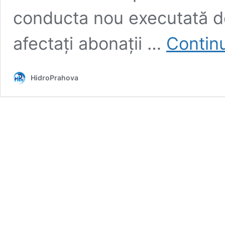
conducta nou executată de 
afectați abonații …
Continu
HidroPrahova