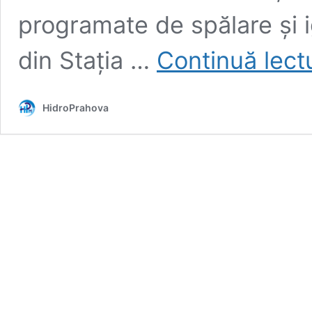
programate de spălare și i
din Stația …
Continuă lect
HidroPrahova