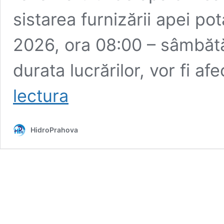
sistarea furnizării apei po
2026, ora 08:00 – sâmbătă
durata lucrărilor, vor fi af
POIENARII
lectura
BURCHII,
SATELE
POIENARII-
HidroPrahova
RALI
ȘI
POIENARII
VECHI
–
OPRIRE
FURNIZARE
APĂ,
08–