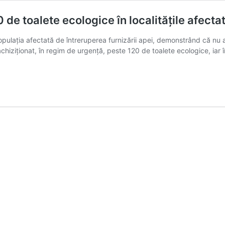
 toalete ecologice în localitățile afectat
ulația afectată de întreruperea furnizării apei, demonstrând că nu aș
a achiziționat, în regim de urgență, peste 120 de toalete ecologice, i