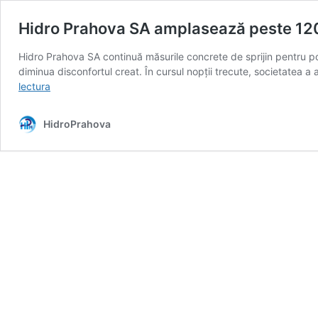
Hidro Prahova SA amplasează peste 120 de
Hidro Prahova SA continuă măsurile concrete de sprijin pentru pop
diminua disconfortul creat. În cursul nopții trecute, societatea 
Hidro
lectura
Prahova
SA
HidroPrahova
amplasează
peste
120
de
toalete
ecologice
în
localitățile
afectate
de
lipsa
apei