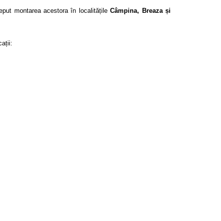
ceput montarea acestora în localitățile
Câmpina, Breaza și
ații: