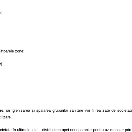
n:
mătoarele zone:
e)
, iar igienizarea și spălarea grupurilor sanitare vor fi realizate de societa
ilizare.
ietate în ultimele zile – distribuirea apei nenepotabile pentru uz menajer pri