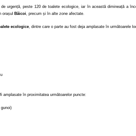
im de urgență, peste 120 de toalete ecologice, iar în această dimineață a în
n orașul
Băicoi
, precum și în alte zone afectate.
oalete ecologice
, dintre care o parte au fost deja amplasate în următoarele loc
cu
fi amplasate în proximitatea următoarelor puncte:
 gunoi)