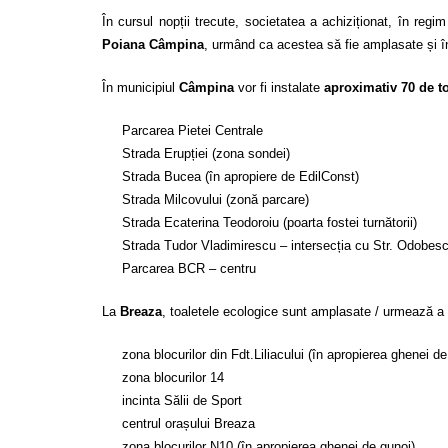
În cursul nopții trecute, societatea a achiziționat, în reg
Poiana Câmpina
, urmând ca acestea să fie amplasate și î
În municipiul
Câmpina
vor fi instalate
aproximativ 70 de t
Parcarea Pietei Centrale
Strada Erupției (zona sondei)
Strada Bucea (în apropiere de EdilConst)
Strada Milcovului (zonă parcare)
Strada Ecaterina Teodoroiu (poarta fostei turnătorii)
Strada Tudor Vladimirescu – intersecția cu Str. Odobes
Parcarea BCR – centru
La
Breaza
, toaletele ecologice sunt amplasate / urmează a 
zona blocurilor din Fdt.Liliacului (în apropierea ghenei de
zona blocurilor 14
incinta Sălii de Sport
centrul orașului Breaza
zona blocurilor N10 (în apropierea ghenei de gunoi)