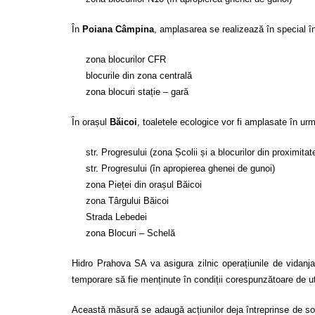
În
Poiana Câmpina
, amplasarea se realizează în special î
zona blocurilor CFR
blocurile din zona centrală
zona blocuri stație – gară
În orașul
Băicoi
, toaletele ecologice vor fi amplasate în ur
str. Progresului (zona Școlii și a blocurilor din proximitat
str. Progresului (în apropierea ghenei de gunoi)
zona Pieței din orașul Băicoi
zona Târgului Băicoi
Strada Lebedei
zona Blocuri – Schelă
Hidro Prahova SA va asigura zilnic operațiunile de vidanjare
temporare să fie menținute în condiții corespunzătoare de ut
Această măsură se adaugă acțiunilor deja întreprinse de soc