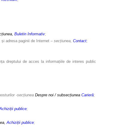
ecțiunea,
Buletin Informativ
;
și adresa paginii de Internet –
secțiunea,
Contact
;
a dreptului de acces la informațiile de interes public
posturilor
-secțiunea
Despre noi / subsecțiunea
Carieră
;
Achiziții publice
;
nea,
Achiziții publice
;