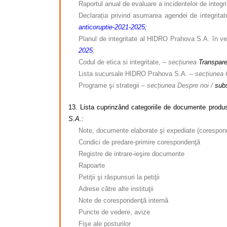
Raportul anual de evaluare a incidentelor de integ
Declarația privind asumarea agendei de integritat
anticoruptie-2021-2025
;
Planul de integritate al HIDRO Prahova S.A. în ve
2025
;
Codul de etica si integritate,
– secțiunea
Transpare
Lista sucursale HIDRO Prahova S.A.
– secțiunea 
Programe şi strategii
– secțiunea Despre noi /
sub
13.
Lista cuprinzând categoriile de documente produ
S.A.:
Note, documente elaborate şi expediate (corespon
Condici de predare-primire corespondenţă
Registre de intrare-ieşire documente
Rapoarte
Petiţii şi răspunsuri la petiţii
Adrese către alte instituţii
Note de corespondenţă internă
Puncte de vedere, avize
Fişe ale posturilor