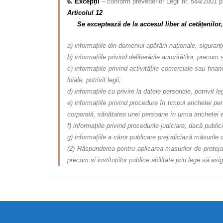
6. Excepții
– conform prevederior Legii nr. 544/2001 pri
Articolul 12
Se exceptează de la accesul liber al cetățenilor, 
a) informațiile din domeniul apărării naționale, siguranței
b) informațiile privind deliberările autorităților, precum
c) informațiile privind activitățile comerciale sau fina
loiale, potrivit legii;
d) informațiile cu privire la datele personale, potrivit leg
e) informațiile privind procedura în timpul anchetei pen
corporală, sănătatea unei persoane în urma anchetei e
f) informațiile privind procedurile judiciare, dacă publi
g) informațiile a căror publicare prejudiciază măsurile de
(2) Răspunderea pentru aplicarea masurilor de protejare 
precum și instituțiilor publice abilitate prin lege să asi