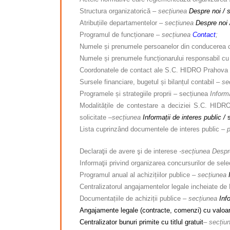
Structura organizatorică
– secțiunea
Despre noi / 
Atribuțiile departamentelor –
secțiunea
Despre noi 
Programul de funcționare –
secțiunea
Contact
;
Numele și prenumele persoanelor din conducerea
Numele și prenumele funcționarului responsabil cu 
Coordonatele de contact ale S.C. HIDRO Prahova S.
Sursele financiare, bugetul și bilanțul contabil
– se
Programele și strategiile proprii – secțiunea
Inform
Modalitățile de contestare a deciziei S.C. HIDRO
solicitate –
secțiunea
Informații de interes public /
Lista cuprinzând documentele de interes public
– 
Declaraţii de avere şi de interese
-secțiunea Despr
Informaţii privind organizarea concursurilor de sele
Programul anual al achizițiilor publice
– secțiunea
Centralizatorul angajamentelor legale incheiate 
Documentațiile de achiziții publice
– secțiunea
Inf
Angajamente legale (contracte, comenzi) cu valoa
Centralizator bunuri primite cu titlul gratuit
– secțiu