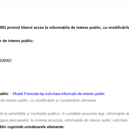
001 privind liberul acces la informațiile de interes public, cu modificăril
r de interes public:
 100062
public
–
Model Formular-tip-solicitare-informatii-de-interes-public
de interes public, cu modificările și completările ulterioare
la autorităţile şi instituţiile publice, în condiţiile prezentei legi, informaţiile d
asigure persoanelor, la cererea acestora, informaţiile de interes public solicitate
public cuprinde următoarele elemente: