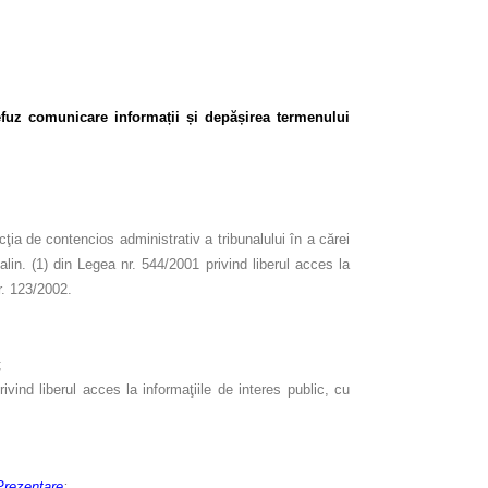
efuz comunicare informații și depășirea termenului
ia de contencios administrativ a tribunalului în a cărei
 alin. (1) din Legea nr. 544/2001 privind liberul acces la
nr. 123/2002.
;
ind liberul acces la informaţiile de interes public, cu
Prezentare
;