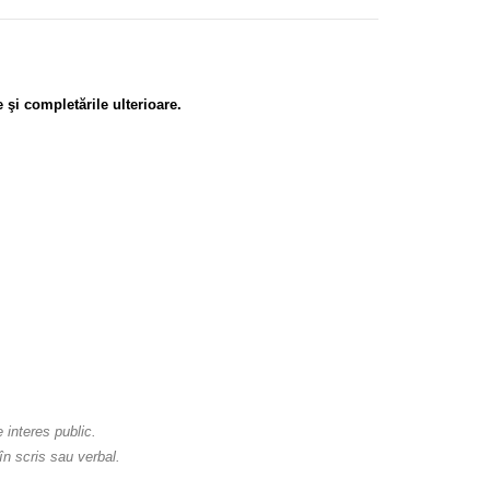
e şi completările ulterioare.
e interes public.
 în scris sau verbal.