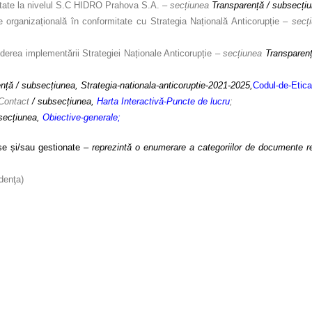
ritate la nivelul S.C HIDRO Prahova S.A.
– secțiunea
Transparență / subsecți
e organizațională în conformitate cu Strategia Națională Anticorupție
– secț
derea implementării Strategiei Naționale Anticorupție
– secțiunea
Transparen
nță / subsecțiunea, Strategia-nationala-anticoruptie-2021-2025,
Codul-de-Etica-
Contact
/ subsecțiunea,
Harta Interactivă-Puncte de lucru
;
secțiunea,
Obiective-generale
;
se și/sau gestionate
– reprezintă o enumerare a categoriilor de documente re
denţa)