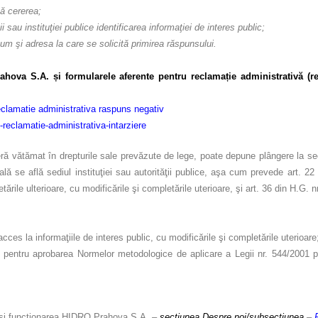
ză cererea;
ii sau instituţiei publice identificarea informaţiei de interes public;
um şi adresa la care se solicită primirea răspunsului.
ahova S.A. și formularele aferente pentru reclamație administrativă (r
clamatie administrativa raspuns negativ
reclamatie-administrativa-intarziere
ă vătămat în drepturile sale prevăzute de lege, poate depune plângere la secţ
ială se află sediul instituţiei sau autorităţii publice, aşa cum prevede art. 22
tările ulterioare, cu modificările şi completările uterioare, şi art. 36 din H.G. 
 acces la informaţiile de interes public, cu modificările şi completările uterioare
pentru aprobarea Normelor metodologice de aplicare a Legii nr. 544/2001 priv
 și funcționarea HIDRO Prahova S.A.
–
secțiunea Despre noi/subsecțiunea
–