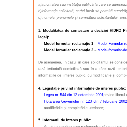
a)autoritatea sau instituţia publică la care se adresea
b)informaţia solicitată, astfel încât să permită autorităţ
c) numele, prenumele şi semnătura solicitantului, prec
–
3. Modalitatea de contestare a deciziei HIDRO Pr
legal):
Model formular reclamație 1
–
Model Formular re
Model formular reclamație
2
–
Model-formular-de-
De asemenea, în cazul în care solicitantul se consider
rază teritorială domiciliază sau în a cărei rază teritor
informațiile de interes public, cu modificările și comple
–
4.
Legislaţie privind informațiile de interes public:
Legea nr. 544 din 12 octombrie 2001
privind liberul
Hotărârea Guvernului nr. 123 din 7 februarie 2002
modificările şi completările uterioare;
5. Informații de interes public:
Actele normative care reglementează organizarea