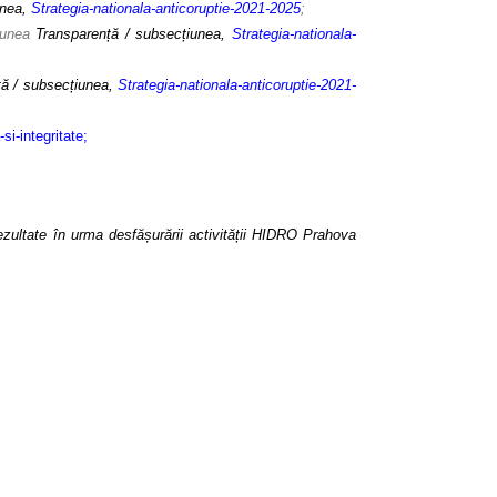
unea,
Strategia-nationala-anticoruptie-2021-2025
;
iunea
Transparență / subsecțiunea,
S
trategia-nationala-
ță / subsecțiunea,
S
trategia-nationala-anticoruptie-2021-
si-integritate
;
zultate în urma desfășurării activității HIDRO Prahova