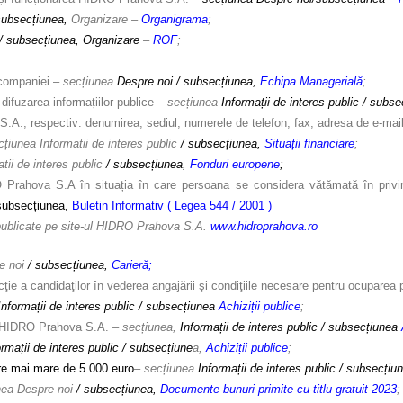
subsecțiunea,
Organizare –
Organigrama
;
/ subsecțiunea, Organizare
–
ROF
;
 companiei –
secțiunea
Despre noi / subsecțiunea,
Echipa Managerială
;
difuzarea informațiilor publice –
secțiunea
Informații de interes public / subs
A., respectiv: denumirea, sediul, numerele de telefon, fax, adresa de e-mail 
cțiunea Informatii de interes public
/ subsecțiunea,
Situații financiare
;
atii de interes public
/ subsecțiunea,
Fonduri europene
;
 Prahova S.A în situația în care persoana se considera vătămată în privinț
subsecțiunea,
Buletin Informativ ( Legea 544 / 2001 )
publicate pe site-ul HIDRO Prahova S.A.
www.hidroprahova.ro
e noi
/ subsecțiunea,
Carieră
;
cţie a candidaţilor în vederea angajării şi condiţiile necesare pentru ocuparea 
Informații de interes public / subsecțiunea
Achiziții publice
;
de HIDRO Prahova S.A.
– secțiunea,
Informații de interes public / subsecțiunea
ormații de interes public / subsecțiune
a,
Achiziții publice
;
re mai mare de 5.000 euro
– secțiunea
Informații de interes public / subsecțiu
nea Despre noi
/ subsecțiunea,
Documente-bunuri-primite-cu-titlu-gratuit-2023
;