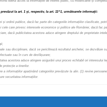
vind liberul acces la informațiile de interes public, cu modificările și completăr
prevăzut la art. 1 și, respectiv, la art. 11^1, următoarele informații:
 și ordinii publice, dacă fac parte din categoriile informațiilor clasificate, potriv
 și cele care privesc interesele economice și politice ale României, dacă fac parte
nciare, dacă publicitatea acestora aduce atingere dreptului de proprietate intele
ii;
ale sau disciplinare, dacă se periclitează rezultatul anchetei, se dezvăluie sur
fectuate sau în curs de desfășurare;
citatea acestora aduce atingere asigurării unui proces echitabil ori interesului leg
 protecție a tinerilor.
a informațiilor aparținând categoriilor prevăzute la alin. (1) revine persoanelor
gure securitatea informațiilor.