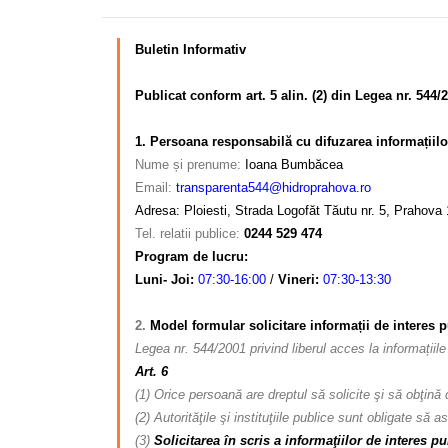
Buletin Informativ
–
Publicat conform art. 5 alin. (2) din Legea nr. 544/2
–
1. Persoana responsabilă cu difuzarea informațiilo
Nume și prenume:
Ioana Bumbăcea
Email:
transparenta544
@hidroprahova.ro
Adresa: Ploiesti, Strada Logofăt Tăutu nr. 5, Prahova
Tel. relatii publice:
0244 529 474
Program de lucru:
Luni- Joi:
07:30-16:00
/
Vineri:
07:30-13:30
–
2.
Model formular solicitare informații de interes 
Legea nr. 544/2001 privind liberul acces la informațiile 
Art. 6
(1) Orice persoană are dreptul să solicite şi să obţină de 
(2) Autorităţile şi instituţiile publice sunt obligate să 
(3)
Solicitarea în scris a informaţiilor de interes 