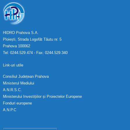
Calitatea apei
Comunicare
Contact
HIDRO Prahova S.A.
Ploiești, Strada Logofăt Tăutu nr. 5
Prahova 100062
Tel: 0244.529.474 - Fax: 0244.529.340
Link-uri utile
Consiliul Județean Prahova
Ministerul Mediului
A.N.R.S.C.
Ministerului Investițiilor și Proiectelor Europene
Fonduri europene
A.N.P.C