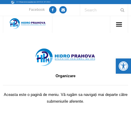
Facebook
Home
Despre noi
De
Anunțuri lucrări / opriri apă
Organizare
Servicii
Utile
Aceasta este o pagină de meniu. Vă rugăm sa navigați mai departe către
submeniurile aferente.
Guvernanță Corporativă
Informații de interes public