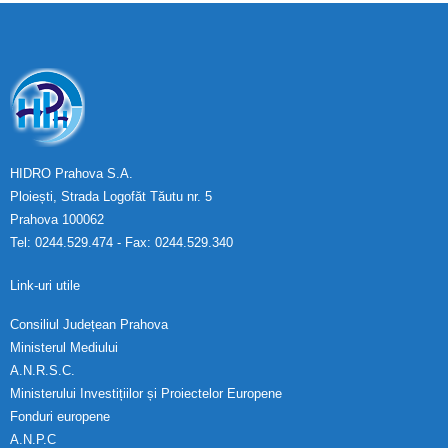
Calitatea apei
Comunicare
Contact
HIDRO Prahova S.A.
Ploiești, Strada Logofăt Tăutu nr. 5
Prahova 100062
Tel: 0244.529.474 - Fax: 0244.529.340
Link-uri utile
Consiliul Județean Prahova
Ministerul Mediului
A.N.R.S.C.
Ministerului Investițiilor și Proiectelor Europene
Fonduri europene
A.N.P.C