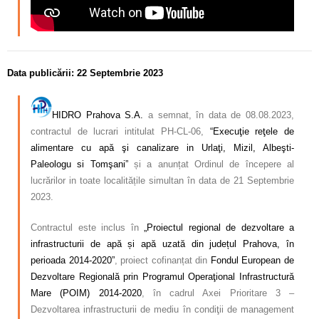
Data publicării: 22 Septembrie 2023
HIDRO Prahova S.A.
a semnat, în data de 08.08.2023,
contractul de lucrari intitulat PH-CL-06,
“Execuţie reţele de
alimentare cu apă şi canalizare in Urlaţi, Mizil, Albeşti-
Paleologu si Tomşani”
și a anunțat Ordinul de începere al
lucrărilor in toate localitățile simultan în data de 21 Septembrie
2023.
Contractul este inclus în
„Proiectul regional de dezvoltare a
infrastructurii de apă și apă uzată din județul Prahova, în
perioada 2014-2020”
, proiect cofinanțat din
Fondul European de
Dezvoltare Regională prin Programul Operaţional Infrastructură
Mare (POIM) 2014-2020
, în cadrul Axei Prioritare 3 –
Dezvoltarea infrastructurii de mediu în condiţii de management