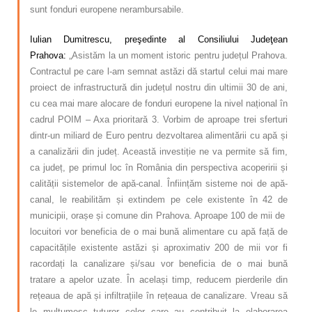
sunt fonduri europene nerambursabile.
Iulian Dumitrescu, preşedinte al Consiliului Judeţean
Prahova:
„Asistăm la un moment istoric pentru județul Prahova.
Contractul pe care l-am semnat astăzi dă startul celui mai mare
proiect de infrastructură din județul nostru din ultimii 30 de ani,
cu cea mai mare alocare de fonduri europene la nivel național în
cadrul POIM – Axa prioritară 3. Vorbim de aproape trei sferturi
dintr-un miliard de Euro pentru dezvoltarea alimentării cu apă și
a canalizării din județ. Această investiție ne va permite să fim,
ca județ, pe primul loc în România din perspectiva acoperirii și
calității sistemelor de apă-canal. Înființăm sisteme noi de apă-
canal, le reabilităm și extindem pe cele existente în 42 de
municipii, orașe și comune din Prahova. Aproape 100 de mii de
locuitori vor beneficia de o mai bună alimentare cu apă față de
capacitățile existente astăzi și aproximativ 200 de mii vor fi
racordați la canalizare și/sau vor beneficia de o mai bună
tratare a apelor uzate. În același timp, reducem pierderile din
rețeaua de apă și infiltrațiile în rețeaua de canalizare. Vreau să
le mulțumesc tuturor celor care au contribuit la elaborarea