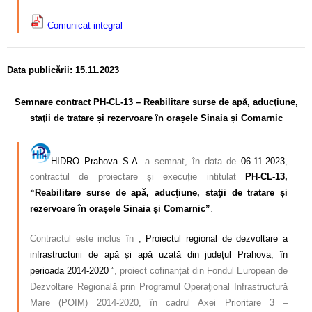
Comunicat integral
Data publicării: 15.11.2023
–
Semnare contract PH-CL-13 – Reabilitare surse de ap
ă
, aduc
ţ
iune,
sta
ţ
ii de tratare
ș
i rezervoare
î
n ora
ș
ele Sinaia
ș
i Comarnic
–
HIDRO Prahova S.A.
a semnat, în data de
06.11.2023
,
contractul de proiectare și execuție intitulat
PH-CL-13,
“Reabilitare surse de apă, aducţiune, staţii de tratare și
rezervoare în orașele Sinaia și Comarnic”
.
Contractul este inclus în
„ Proiectul regional de dezvoltare a
infrastructurii de apă și apă uzată din județul Prahova, în
perioada 2014-2020 ”
, proiect cofinanțat din Fondul European de
Dezvoltare Regională prin Programul Operaţional Infrastructură
Mare (POIM) 2014-2020, în cadrul Axei Prioritare 3 –