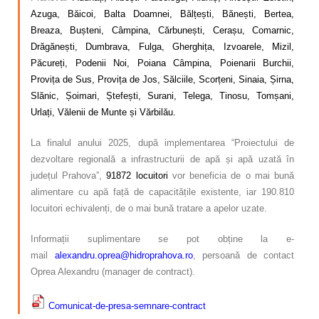
Azuga, Băicoi, Balta Doamnei, Bălțești, Bănești, Bertea,
Breaza, Bușteni, Câmpina, Cărbunești, Cerașu, Comarnic,
Drăgănești, Dumbrava, Fulga, Gherghița, Izvoarele, Mizil,
Păcureți, Podenii Noi, Poiana Câmpina, Poienarii Burchii,
Provița de Sus, Provița de Jos, Sălciile, Scorțeni, Sinaia, Șirna,
Slănic, Șoimari, Ștefești, Surani, Telega, Tinosu, Tomșani,
Urlați, Vălenii de Munte și Vărbilău.
La finalul anului 2025, după implementarea “Proiectului de
dezvoltare regională a infrastructurii de apă și apă uzată în
județul Prahova”,
91872 locuitori
vor beneficia de o mai bună
alimentare cu apă față de capacitățile existente, iar 190.810
locuitori echivalenți, de o mai bună tratare a apelor uzate.
Informații suplimentare se pot obține la e-
mail
alexandru.oprea@hidroprahova.ro
, persoană de contact
Oprea Alexandru (manager de contract).
Comunicat-de-presa-semnare-contract