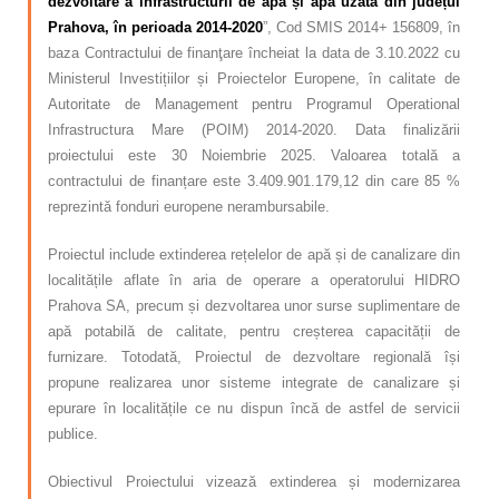
dezvoltare a infrastructurii de apă și apă uzată din județul
Prahova, în perioada 2014-2020
”, Cod SMIS 2014+ 156809, în
baza Contractului de finanţare încheiat la data de 3.10.2022 cu
Ministerul Investițiilor și Proiectelor Europene, în calitate de
Autoritate de Management pentru Programul Operational
Infrastructura Mare (POIM) 2014-2020. Data finalizării
proiectului este 30 Noiembrie 2025. Valoarea totală a
contractului de finanțare este 3.409.901.179,12 din care 85 %
reprezintă fonduri europene nerambursabile.
Proiectul include extinderea rețelelor de apă și de canalizare din
localitățile aflate în aria de operare a operatorului HIDRO
Prahova SA, precum și dezvoltarea unor surse suplimentare de
apă potabilă de calitate, pentru creșterea capacității de
furnizare. Totodată, Proiectul de dezvoltare regională își
propune realizarea unor sisteme integrate de canalizare și
epurare în localitățile ce nu dispun încă de astfel de servicii
publice.
Obiectivul Proiectului vizează extinderea și modernizarea