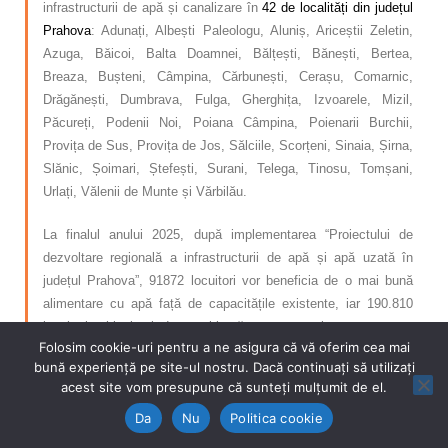
infrastructurii de apă și canalizare în
42 de localități din județul
Prahova
: Adunați, Albești Paleologu, Aluniș, Ariceștii Zeletin,
Azuga, Băicoi, Balta Doamnei, Bălțești, Bănești, Bertea,
Breaza, Bușteni, Câmpina, Cărbunești, Cerașu, Comarnic,
Drăgănești, Dumbrava, Fulga, Gherghița, Izvoarele, Mizil,
Păcureți, Podenii Noi, Poiana Câmpina, Poienarii Burchii,
Provița de Sus, Provița de Jos, Sălciile, Scorțeni, Sinaia, Șirna,
Slănic, Șoimari, Ștefești, Surani, Telega, Tinosu, Tomșani,
Urlați, Vălenii de Munte și Vărbilău.
La finalul anului 2025, după implementarea “Proiectului de
dezvoltare regională a infrastructurii de apă și apă uzată în
județul Prahova”, 91872 locuitori vor beneficia de o mai bună
alimentare cu apă față de capacitățile existente, iar 190.810
locuitori echivalenți, de o mai bună tratare a apelor uzate.
Folosim cookie-uri pentru a ne asigura că vă oferim cea mai
bună experiență pe site-ul nostru. Dacă continuați să utilizați
Informații suplimentare se pot obține la: tel
0244529474
; e-
acest site vom presupune că sunteți mulțumit de el.
mail
alexandru.oprea@hidroprahova.ro
; persoană de contact
Oprea Alexandru
(manager de contract).
Da
Nu
Politica cookie