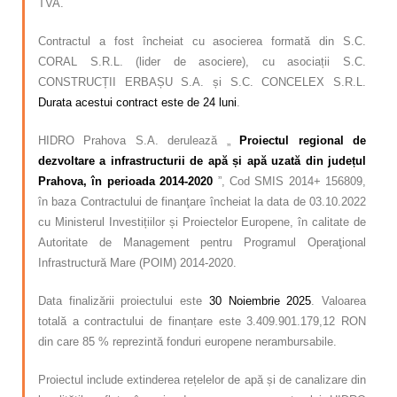
TVA.
Contractul a fost încheiat cu asocierea formată din S.C.
CORAL S.R.L. (lider de asociere), cu asociații S.C.
CONSTRUCȚII ERBAȘU S.A. și S.C. CONCELEX S.R.L.
Durata acestui contract este de 24 luni
.
HIDRO Prahova S.A. derulează „
Proiectul regional de
dezvoltare a infrastructurii de apă și apă uzată din județul
Prahova, în perioada 2014-2020
”, Cod SMIS 2014+ 156809,
în baza Contractului de finanţare încheiat la data de 03.10.2022
cu Ministerul Investițiilor și Proiectelor Europene, în calitate de
Autoritate de Management pentru Programul Operaţional
Infrastructură Mare (POIM) 2014-2020.
Data finalizării proiectului este
30 Noiembrie 2025
. Valoarea
totală a contractului de finanțare este 3.409.901.179,12 RON
din care 85 % reprezintă fonduri europene nerambursabile.
Proiectul include extinderea rețelelor de apă și de canalizare din