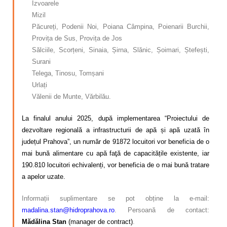
Izvoarele
Mizil
Păcureți, Podenii Noi, Poiana Câmpina, Poienarii Burchii,
Provița de Sus, Provița de Jos
Sălciile, Scorțeni, Sinaia, Șirna, Slănic, Șoimari, Ștefești,
Surani
Telega, Tinosu, Tomșani
Urlați
Vălenii de Munte, Vărbilău.
La finalul anului 2025, după implementarea “Proiectului de
dezvoltare regională a infrastructurii de apă și apă uzată în
județul Prahova”, un număr de 91872 locuitori vor beneficia de o
mai bună alimentare cu apă faţă de capacitățile existente, iar
190.810 locuitori echivalenți, vor beneficia de o mai bună tratare
a apelor uzate.
Informații suplimentare se pot obține la e-mail:
madalina.stan@hidroprahova.ro
.
Persoană de contact:
Mădălina Stan
(manager de contract)
.