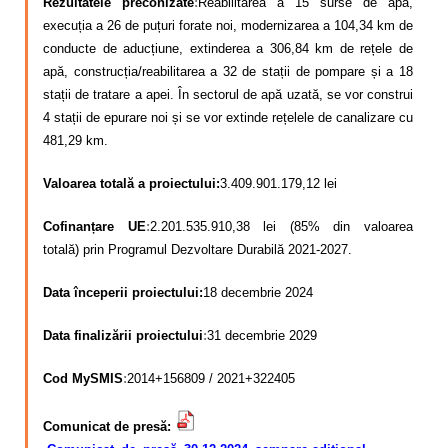
Rezultatele preconizate
:
Reabilitarea a 15 surse de apă,
execuția a 26 de puțuri forate noi, modernizarea a 104,34 km de
conducte de aducțiune, extinderea a 306,84 km de rețele de
apă, construcția/reabilitarea a 32 de stații de pompare și a 18
stații de tratare a apei. În sectorul de apă uzată, se vor construi
4 stații de epurare noi și se vor extinde rețelele de canalizare cu
481,29 km.
Valoarea totală a proiectului:
3.409.901.179,12 lei
Cofinanțare UE
:
2.201.535.910,38 lei (85% din valoarea
totală)
prin Programul Dezvoltare Durabilă 2021-2027.
Data începerii proiectului:
18 decembrie 2024
Data finalizării proiectului
:
31 decembrie 2029
Cod MySMIS
:
2014+156809 / 2021+322405
Comunicat de pres
ă: