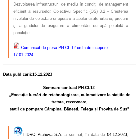
Dezvoltarea infrastructurii de mediu în condiţii de management
eficient al resurselor, Obiectivul Specific (OS) 3.2 – Creșterea
nivelului de colectare și epurare
a apelor uzate urbane, precum
și a gradului de asigurare a alimentării cu apă potabilă a
populației.
Comunicat-de-presa-PH-CL-12-ordin-de-incepere-
17.01.2024
Data publicarii:15.12.2023
Semnare contract PH-CL12
„Execuție lucrări de retehnologizare, automatizare la stațiile de
tratare, rezervoare,
stații de pompare Câmpina, Bănești, Telega și Provița de Sus”
–
HIDRO Prahova S.A.
a semnat, în data de
04.12.2023
,