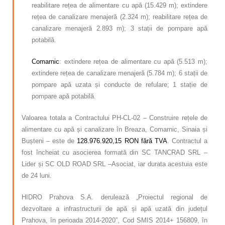
reabilitare rețea de alimentare cu apă (15.429 m); extindere
rețea de canalizare menajeră (2.324 m); reabilitare rețea de
canalizare menajeră 2.893 m); 3 stații de pompare apă
potabilă.
Comarnic
: extindere rețea de alimentare cu apă (5.513 m);
extindere rețea de canalizare menajeră (5.784 m); 6 stații de
pompare apă uzata și conducte de refulare; 1 stație de
pompare apă potabilă.
Valoarea totala a Contractului PH-CL-02 – Construire rețele de
alimentare cu apă și canalizare în Breaza, Comarnic, Sinaia și
Bușteni – este de
128.976.920,15 RON fără TVA
. Contractul a
fost încheiat cu asocierea formată din SC TANCRAD SRL –
Lider și SC OLD ROAD SRL –Asociat, iar durata acestuia este
de 24 luni.
HIDRO Prahova S.A. derulează „Proiectul regional de
dezvoltare a infrastructurii de apă și apă uzată din județul
Prahova, în perioada 2014-2020”, Cod SMIS 2014+ 156809, în