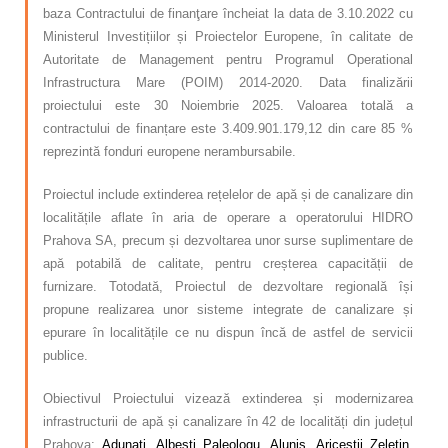
baza Contractului de finanţare încheiat la data de 3.10.2022 cu
Ministerul Investițiilor și Proiectelor Europene, în calitate de
Autoritate de Management pentru Programul Operational
Infrastructura Mare (POIM) 2014-2020. Data finalizării
proiectului este 30 Noiembrie 2025. Valoarea totală a
contractului de finanțare este 3.409.901.179,12 din care 85 %
reprezintă fonduri europene nerambursabile.
Proiectul include extinderea rețelelor de apă și de canalizare din
localitățile aflate în aria de operare a operatorului HIDRO
Prahova SA, precum și dezvoltarea unor surse suplimentare de
apă potabilă de calitate, pentru creșterea capacității de
furnizare. Totodată, Proiectul de dezvoltare regională își
propune realizarea unor sisteme integrate de canalizare și
epurare în localitățile ce nu dispun încă de astfel de servicii
publice.
Obiectivul Proiectului vizează extinderea și modernizarea
infrastructurii de apă și canalizare în 42 de localități din județul
Prahova:
Adunați, Albești Paleologu, Aluniș, Ariceștii Zeletin,