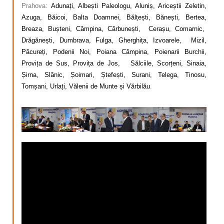
Prahova:
Adunați, Albești Paleologu, Aluniș, Ariceștii Zeletin,
Azuga, Băicoi, Balta Doamnei, Bălțești, Bănești, Bertea,
Breaza, Bușteni, Câmpina, Cărbunești, Cerașu, Comarnic,
Drăgănești, Dumbrava, Fulga, Gherghița, Izvoarele, Mizil,
Păcureți, Podenii Noi, Poiana Câmpina, Poienarii Burchii,
Provița de Sus, Provița de Jos, Sălciile, Scorțeni, Sinaia,
Șirna, Slănic, Șoimari, Ștefești, Surani, Telega, Tinosu,
Tomșani, Urlați, Vălenii de Munte și Vărbilău
.