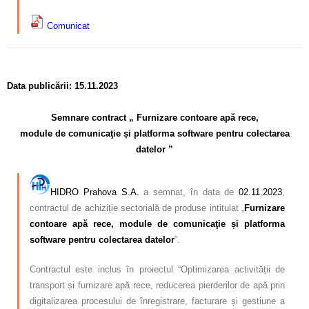
Comunicat
–
Data publicării: 15.11.2023
–
Semnare contract
„ Furnizare contoare ap
ă
rece,
module de comunica
ţ
ie
ș
i platforma software pentru colectarea
datelor ”
–
HIDRO Prahova S.A.
a semnat, în data de
02.11.2023
,
contractul de achiziție sectorială de produse intitulat „
Furnizare
contoare apă rece, module de comunicaţie și platforma
software pentru colectarea datelor
”.
Contractul este inclus în proiectul “Optimizarea activității de
transport și furnizare apă rece, reducerea pierderilor de apă prin
digitalizarea procesului de înregistrare, facturare și gestiune a