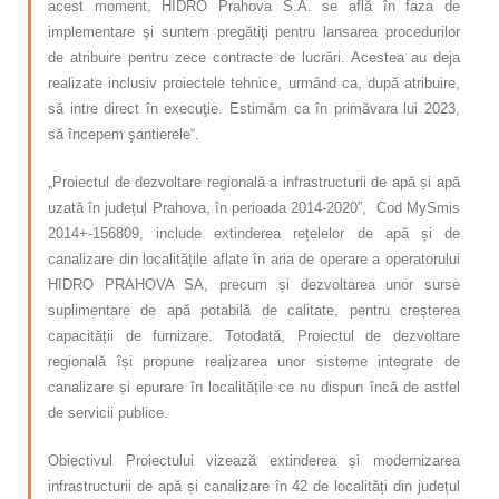
acest moment, HIDRO Prahova S.A. se află în faza de
implementare şi suntem pregătiţi pentru lansarea procedurilor
de atribuire pentru zece contracte de lucrări. Acestea au deja
realizate inclusiv proiectele tehnice, urmând ca, după atribuire,
să intre direct în execuţie. Estimăm ca în primăvara lui 2023,
să începem şantierele“.
„Proiectul de dezvoltare regională a infrastructurii de apă și apă
uzată în județul Prahova, în perioada 2014-2020”, Cod MySmis
2014+-156809, include extinderea rețelelor de apă și de
canalizare din localitățile aflate în aria de operare a operatorului
HIDRO PRAHOVA SA, precum și dezvoltarea unor surse
suplimentare de apă potabilă de calitate, pentru creșterea
capacității de furnizare. Totodată, Proiectul de dezvoltare
regională își propune realizarea unor sisteme integrate de
canalizare și epurare în localitățile ce nu dispun încă de astfel
de servicii publice.
Obiectivul Proiectului vizează extinderea și modernizarea
infrastructurii de apă și canalizare în 42 de localități din județul