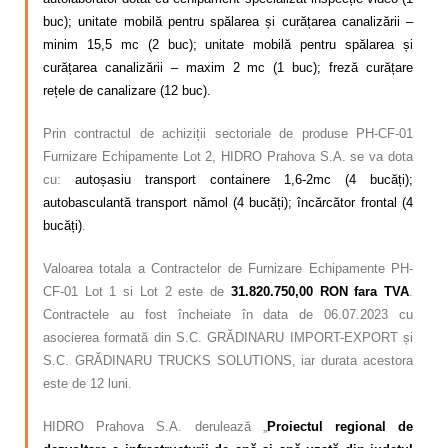
buc); unitate mobilă pentru spălarea și curățarea canalizării –
minim 15,5 mc (2 buc); unitate mobilă pentru spălarea și
curățarea canalizării – maxim 2 mc (1 buc); freză curățare
rețele de canalizare (12 buc).
Prin contractul de achiziții sectoriale de produse PH-CF-01
Furnizare Echipamente Lot 2, HIDRO Prahova S.A. se va dota
cu:
autoșasiu transport containere 1,6-2mc (4 bucăți);
autobasculantă transport nămol (4 bucăți); încărcător frontal (4
bucăți)
.
Valoarea totala a Contractelor de Furnizare Echipamente PH-
CF-01 Lot 1 si Lot 2 este de
31.820.750,00 RON fara TVA
.
Contractele au fost încheiate în data de 06.07.2023 cu
asocierea formată din S.C. GRĂDINARU IMPORT-EXPORT și
S.C. GRĂDINARU TRUCKS SOLUTIONS, iar durata acestora
este de 12 luni.
HIDRO Prahova S.A. derulează „
Proiectul regional de