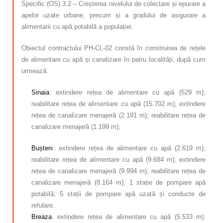
Specific (OS) 3.2 – Creșterea nivelului de colectare și epurare a
apelor uzate urbane, precum și a gradului de asigurare a
alimentarii cu apă potabilă a populației.
Obiectul contractului PH-CL-02 constă în construirea de rețele
de alimentare cu apă și canalizare în patru localități, după cum
urmează:
Sinaia
: extindere rețea de alimentare cu apă (529 m);
reabilitare rețea de alimentare cu apă (15.702 m); extindere
rețea de canalizare menajeră (2.191 m); reabilitare rețea de
canalizare menajeră (1.199 m);
Bușten
i: extindere rețea de alimentare cu apă (2.619 m);
reabilitare rețea de alimentare cu apă (9.684 m); extindere
rețea de canalizare menajeră (9.994 m); reabilitare rețea de
canalizare menajeră (8.164 m); 1 stație de pompare apă
potabilă; 5 stații de pompare apă uzată și conducte de
refulare.
Breaza
: extindere rețea de alimentare cu apă (5.533 m);