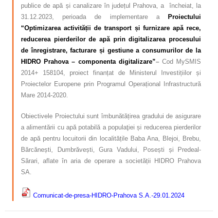
publice de apă și canalizare în județul Prahova, a încheiat, la
31.12.2023, perioada de implementare a
Proiectului
“Optimizarea activității de transport și furnizare apă rece,
reducerea pierderilor de apă prin digitalizarea procesului
de înregistrare, facturare și gestiune a consumurilor de la
HIDRO Prahova – componenta digitalizare”
–
Cod MySMIS
2014+ 158104, proiect finanțat de Ministerul Investițiilor și
Proiectelor Europene prin Programul Operațional Infrastructură
Mare 2014-2020.
Obiectivele Proiectului sunt îmbunătățirea gradului de asigurare
a alimentării cu apă potabilă a populaţiei și reducerea pierderilor
de apă pentru locuitorii din localitățile Baba Ana, Blejoi, Brebu,
Bărcănești, Dumbrăvești, Gura Vadului, Posești și Predeal-
Sărari, aflate în aria de operare a societății HIDRO Prahova
SA.
Comunicat-de-presa-HIDRO-Prahova S.A.-29.01.2024