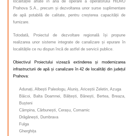
localitățile aflate în aria de operare a operatorului HIDRO
Prahova S.A., precum și dezvoltarea unor surse suplimentare
de apă potabilă de calitate, pentru creșterea capacității de
furnizare.
Totodată, Proiectul de dezvoltare regională își propune
realizarea unor sisteme integrate de canalizare și epurare în
localitățile ce nu dispun încă de astfel de servicii publice.
Obiectivul Proiectului vizează extinderea și modernizarea
infrastructurii de apă și canalizare în 42 de localități din județul
Prahova:
Adunați, Albești Paleologu, Aluniș, Ariceștii Zeletin, Azuga
Băicoi, Balta Doamnei, Bălțești, Bănești, Bertea, Breaza,
Bușteni
Câmpina, Cărbunești, Cerașu, Comarnic
Drăgănești, Dumbrava
Fulga
Gherghița