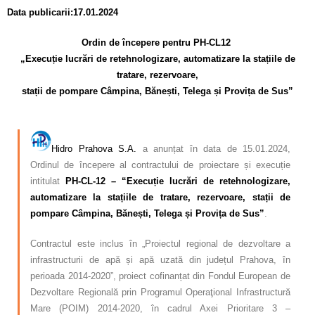
Data publicarii:17.01.2024
Ordin de începere pentru PH-CL12
„Execuție lucrări de retehnologizare, automatizare la stațiile de
tratare,
rezervoare,
stații de pompare Câmpina, Bănești, Telega și Provița de Sus”
–
Hidro Prahova S.A.
a anunțat în data de 15.01.2024,
Ordinul de începere al
contractului de proiectare și execuție
intitulat
PH-CL-12 – “Execuție lucrări de
retehnologizare,
automatizare la stațiile de tratare, rezervoare, stații de
pompare
Câmpina, Bănești, Telega și Provița de Sus”
.
Contractul este inclus în „Proiectul regional de dezvoltare a
infrastructurii de apă și apă
uzată din județul Prahova, în
perioada 2014-2020”, proiect cofinanțat din Fondul European de
Dezvoltare Regională prin Programul Operaţional Infrastructură
Mare (POIM) 2014-2020, în
cadrul Axei Prioritare 3 –