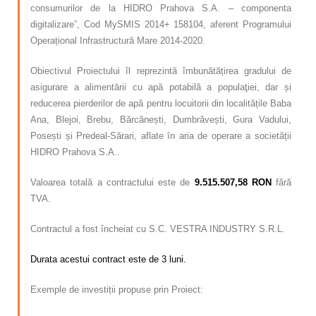
consumurilor de la HIDRO Prahova S.A. – componenta
digitalizare”, Cod MySMIS 2014+ 158104, aferent Programului
Operațional Infrastructură Mare 2014-2020.
Obiectivul Proiectului îl reprezintă îmbunătățirea gradului de
asigurare a alimentării cu apă potabilă a populaţiei, dar și
reducerea pierderilor de apă pentru locuitorii din localitățile Baba
Ana, Blejoi, Brebu, Bărcănești, Dumbrăvești, Gura Vadului,
Posești și Predeal-Sărari, aflate în aria de operare a societății
HIDRO Prahova S.A..
Valoarea totală a contractului este de
9.515.507,58 RON
fără
TVA.
Contractul a fost încheiat cu S.C. VESTRA INDUSTRY S.R.L.
Durata acestui contract este de 3 luni.
Exemple de investiții propuse prin Proiect: