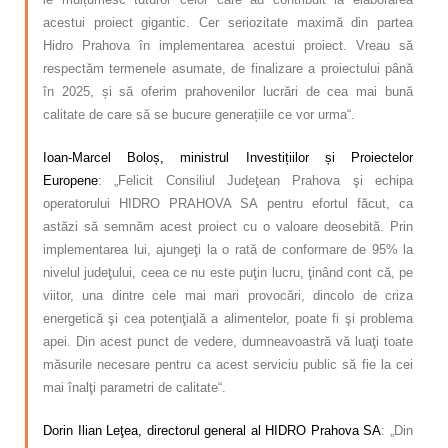
acestui proiect gigantic. Cer seriozitate maximă din partea
Hidro Prahova în implementarea acestui proiect. Vreau să
respectăm termenele asumate, de finalizare a proiectului până
în 2025, și să oferim prahovenilor lucrări de cea mai bună
calitate de care să se bucure generațiile ce vor urma“.
Ioan-Marcel Boloș, ministrul Investițiilor și Proiectelor
Europene
: „Felicit Consiliul Judeţean Prahova şi echipa
operatorului HIDRO PRAHOVA SA pentru efortul făcut, ca
astăzi să semnăm acest proiect cu o valoare deosebită. Prin
implementarea lui, ajungeţi la o rată de conformare de 95% la
nivelul judeţului, ceea ce nu este puţin lucru, ţinând cont că, pe
viitor, una dintre cele mai mari provocări, dincolo de criza
energetică şi cea potenţială a alimentelor, poate fi şi problema
apei. Din acest punct de vedere, dumneavoastră vă luaţi toate
măsurile necesare pentru ca acest serviciu public să fie la cei
mai înalţi parametri de calitate“.
Dorin Ilian Leţea, directorul general al HIDRO Prahova SA
: „Din