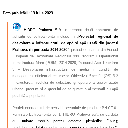
Data publicării: 13 iulie 2023
HIDRO Prahova S.A.
a semnat două contracte de
achiziții de echipamente incluse în „
Proiectul regional de
dezvoltare a infrastructurii de apă și apă uzată din județul
Prahova, în perioada 2014-2020
”, proiect cofinanțat din Fondul
European de Dezvoltare Regională prin Programul Operational
Infrastructura Mare (POIM) 2014-2020, în cadrul Axei Prioritare
3 – Dezvoltarea infrastructurii de mediu în condiții de
management eficient al resurselor, Obiectivul Specific (OS) 3.2
– Creșterea nivelului de colectare și epurare a apelor uzate
urbane, precum și a gradului de asigurare a alimentarii cu apă
potabilă a populației.
Potrivit contractului de achiziții sectoriale de produse PH-CF-01
Furnizare Echipamente Lot 1, HIDRO Prahova S.A. se va dota
cu:
unitate mobilă pentru detecția pierderilor (1buc);
autolaborator dotat cu echipament specializat inspecție video (1