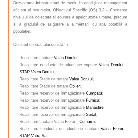
Dezvoltarea infrastructurii de mediu în condiţii de management
eficient al resurselor, Obiectivul Specific (OS) 3.2 – Creșterea
nivelului de colectare și epurare a apelor uzate urbane, precum
și a gradului de asigurare a alimentării cu apă potabilă a
populației.
Obiectul contractului constă în:
Reabilitare captare
Valea Dorului
;
Reabilitare conducta de aducțiune captare
Valea Dorului –
STAP Valea Dorului
;
Reabilitare Stație de tratare
Valea Dorului
;
Reabilitare Stație de tratare
Opller
;
Reabilitare rezervor de înmagazinare
Cumpătu
;
Reabilitare rezervor de înmagazinare
Furnica
;
Reabilitare rezervor de înmagazinare
Mănăstire
;
Reabilitare rezervor de înmagazinare
Spital
;
Reabilitare captare Valea Florei –
Comarnic
;
Reabilitare conducta de aducțiune captare
Valea Florei –
STAP Vatra Sat
.