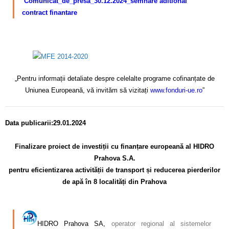
Comunicat_de_presă_30.12.2024_semnare aditional
contract finantare
–
„Pentru informații detaliate despre celelalte programe cofinanțate de
Uniunea Europeană, vă invităm să vizitați
www.fonduri-ue.ro
”
Data publicarii:29.01.2024
–
Finalizare proiect de investiții cu finanțare europeană al HIDRO
Prahova S.A.
pentru eficientizarea activității de transport și reducerea pierderilor
de apă în 8 localități din Prahova
–
HIDRO Prahova SA,
operator regional al sistemelor