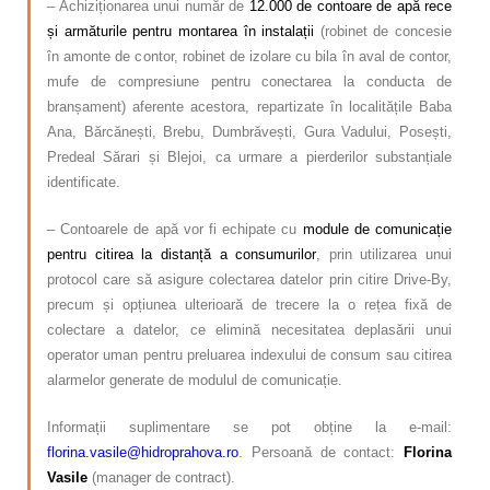
– Achiziționarea unui număr de
12.000 de contoare de apă rece
și armăturile pentru montarea în instalații
(robinet de concesie
în amonte de contor, robinet de izolare cu bila în aval de contor,
mufe de compresiune pentru conectarea la conducta de
branșament) aferente acestora, repartizate în localitățile Baba
Ana, Bărcănești, Brebu, Dumbrăvești, Gura Vadului, Posești,
Predeal Sărari și Blejoi, ca urmare a pierderilor substanțiale
identificate.
– Contoarele de apă vor fi echipate cu
module de comunicație
pentru citirea la distanță a consumurilor
, prin utilizarea unui
protocol care să asigure colectarea datelor prin citire Drive-By,
precum și opțiunea ulterioară de trecere la o rețea fixă de
colectare a datelor, ce elimină necesitatea deplasării unui
operator uman pentru preluarea indexului de consum sau citirea
alarmelor generate de modulul de comunicație.
Informații suplimentare se pot obține la e-mail:
florina.vasile@hidroprahova.ro
.
Persoană de contact:
Florina
Vasile
(manager de contract).