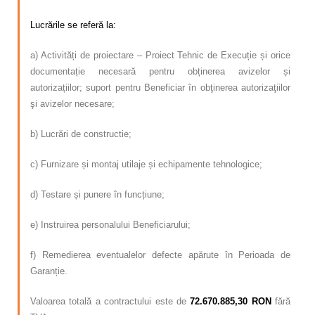
Lucrările se referă la:
a) Activități de proiectare – Proiect Tehnic de Execuție și orice
documentație necesară pentru obținerea avizelor și
autorizațiilor; suport pentru Beneficiar în obţinerea autorizaţiilor
şi avizelor necesare;
b) Lucrări de constructie;
c) Furnizare și montaj utilaje și echipamente tehnologice;
d) Testare și punere în funcțiune;
e) Instruirea personalului Beneficiarului;
f) Remedierea eventualelor defecte apărute în Perioada de
Garanție.
Valoarea totală a contractului este de
72.670.885,30 RON
fără