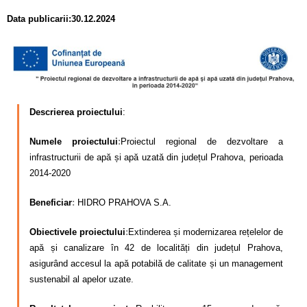
–
Calitatea apei
Data publicarii:30.12.2024
Comunicare
Contact
Descrierea proiectului
:
Numele proiectului
:
Proiectul regional de dezvoltare a
infrastructurii de apă și apă uzată din județul Prahova, perioada
2014-2020
Beneficiar
:
HIDRO PRAHOVA S.A.
Obiectivele proiectului
:
Extinderea și modernizarea rețelelor de
apă și canalizare în 42 de localități din județul Prahova,
asigurând accesul la apă potabilă de calitate și un management
sustenabil al apelor uzate.