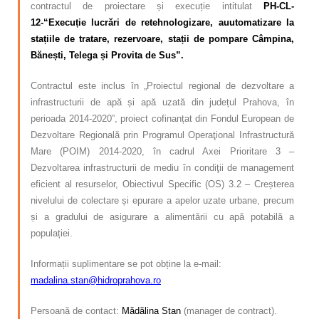
contractul de proiectare și execuție intitulat
PH-CL-
12-“Execuție lucrări de retehnologizare, auutomatizare la
stațiile de tratare, rezervoare, stații de pompare Câmpina,
Bănești, Telega și Provita de Sus”.
Contractul este inclus în „Proiectul regional de dezvoltare a
infrastructurii de apă și apă uzată din județul Prahova, în
perioada 2014-2020”, proiect cofinanțat din Fondul European de
Dezvoltare Regională prin Programul Operaţional Infrastructură
Mare (POIM) 2014-2020, în cadrul Axei Prioritare 3 –
Dezvoltarea infrastructurii de mediu în condiţii de management
eficient al resurselor, Obiectivul Specific (OS) 3.2 – Creșterea
nivelului de colectare și epurare a apelor uzate urbane, precum
și a gradului de asigurare a alimentării cu apă potabilă a
populației.
Informații suplimentare se pot obține la e-mail:
madalina.stan@hidroprahova.ro
Persoană de contact:
Mădălina Stan
(manager de contract).