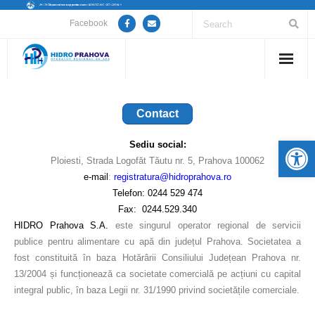
Facebook
Home
Contact
Despre noi
De
Sediu social:
Anunțuri lucrări / opriri apă
Ploiesti, Strada Logofăt Tăutu nr. 5, Prahova 100062
e-mail
:
registratura@hidroprahova.ro
Servicii
Telefon: 0244 529 474
Fax: 0244.529.340
Utile
HIDRO Prahova S.A.
este singurul operator regional de servicii
publice pentru alimentare cu apă din județul Prahova. Societatea a
Guvernanță Corporativă
fost constituită în baza Hotărârii Consiliului Județean Prahova nr.
13/2004 și funcționează ca societate comercială pe acțiuni cu capital
Informații de interes public
integral public, în baza Legii nr. 31/1990 privind societățile comerciale.