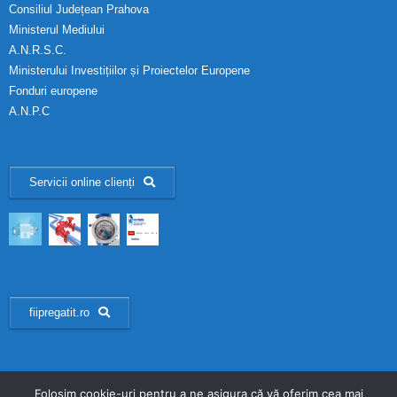
Consiliul Județean Prahova
Ministerul Mediului
A.N.R.S.C.
Ministerului Investițiilor și Proiectelor Europene
Fonduri europene
A.N.P.C
Servicii online clienți
fiipregatit.ro
Folosim cookie-uri pentru a ne asigura că vă oferim cea mai