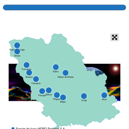
Calitatea apei
Comunicare
Contact
+
Buşteni / Azuga
-
Sinaia
Comarnic
Slănic
Breaza
Vălenii de Munte
Câmpina
Băicoi
Florești
Plopeni
Mizil
Urlaţi
Blejoi
Puncte de lucru HIDRO Prahova S.A.