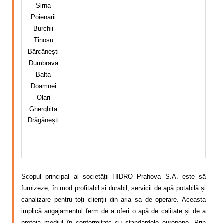
Sirna
Poienarii
Burchii
Tinosu
Bărcănești
Dumbrava
Balta
Doamnei
Olari
Gherghița
Drăgănești
Scopul principal al societății HIDRO Prahova S.A. este să
furnizeze, în mod profitabil și durabil, servicii de apă potabilă și
canalizare pentru toți clienții din aria sa de operare. Aceasta
implică angajamentul ferm de a oferi o apă de calitate și de a
proteja mediul în conformitate cu standardele europene. Prin