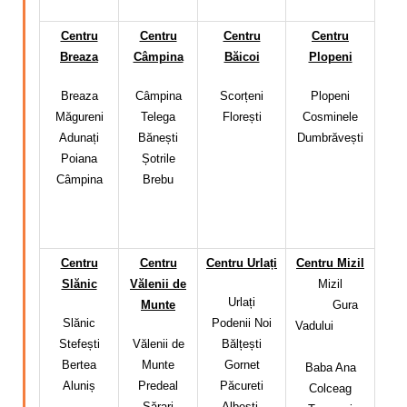
Centru
Centru
Centru
Centru
Breaza
Câmpina
Băicoi
Plopeni
Breaza
Câmpina
Scorțeni
Plopeni
Măgureni
Telega
Florești
Cosminele
Adunați
Bănești
Dumbrăvești
Poiana
Șotrile
Câmpina
Brebu
Centru
Centru
Centru Urlați
Centru Mizil
Slănic
Vălenii de
Mizi
l
Urlați
Munte
Gura
Slănic
Podenii Noi
Vadului
Stefești
Vălenii de
Bălțești
Bertea
Munte
Gornet
Baba Ana
Aluniș
Predeal
Păcureti
Colceag
Sărari
Albesti-