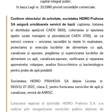
capital integral public,
Calitatea apei
în baza Legii nr. 31/1990 privind societățile comerciale.
–
Comunicare
Conform obiectului de activitate, societatea HIDRO Prahova
SA asigură următoarele servicii de bază
:
captarea, tratarea
Contact
și distribuția apei(cod CAEN 3600), colectarea și epurarea
apelor uzate menajere și pluviale(cod CAEN 3700), iar ca
servicii conexe – avizarea racordării la rețele în exploatare,
proiectarea și execuția lucrărilor de alimentare cu apă,
canalizare și epurare, pregătirea și supervizarea lucrărilor de
alimentare cu apă, canalizare-epurare, verificarea și repararea
apometrelor, vidanjare, analize fizico-chimice și bacteriologice
pentru probe de apă potabilă
.
Societatea HIDRO PRAHOVA SA deține Licența nr.
5915/11.07.2022, clasa 2, pentru furnizarea serviciilor de apă și
canalizare, emisă de ANRSC.
Caracterul regional al activității HIDRO Prahova S.A. s-a
realizat prin reorganizarea serviciilor publice deținute de