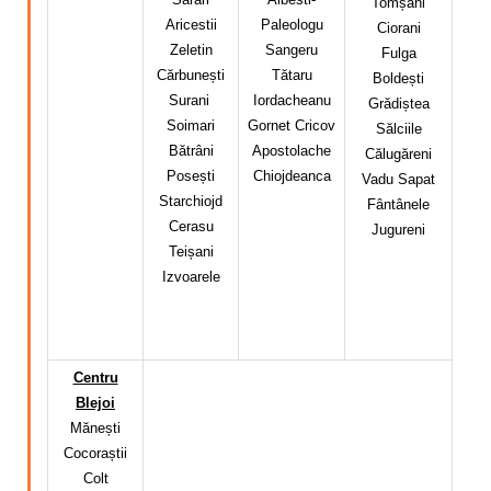
Tomșani
Aricestii
Paleologu
Ciorani
Zeletin
Sangeru
Fulga
Cărbunești
Tătaru
Boldești
Surani
Iordacheanu
Grădiștea
Soimari
Gornet Cricov
Sălciile
Bătrâni
Apostolache
Călugăreni
Posești
Chiojdeanca
Vadu Sapat
Starchiojd
Fântânele
Cerasu
Jugureni
Teișani
Izvoarele
Centru
Blejoi
Mănești
Cocoraștii
Colt