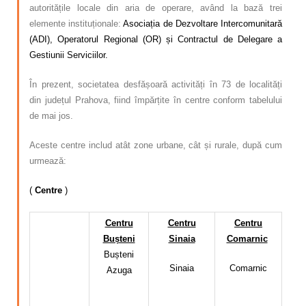
autoritățile locale din aria de operare, având la bază trei
elemente instituționale:
Asociația de Dezvoltare Intercomunitară
(ADI), Operatorul Regional (OR) și Contractul de Delegare a
Gestiunii Serviciilor.
În prezent, societatea desfășoară activități în 73 de localități
din județul Prahova, fiind împărțite în centre conform tabelului
de mai jos.
Aceste centre includ atât zone urbane, cât și rurale, după cum
urmează:
(
Centre
)
Centru
Centru
Centru
Bușteni
Sinaia
Comarnic
Bușteni
Sinaia
Comarnic
Azuga