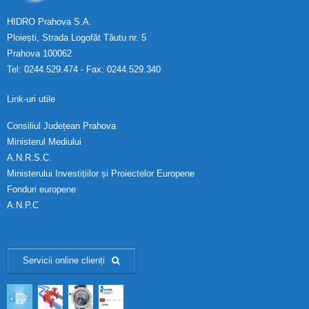
HIDRO Prahova S.A.
Ploiești, Strada Logofăt Tăutu nr. 5
Prahova 100062
Tel: 0244.529.474 - Fax: 0244.529.340
Link-uri utile
Consiliul Județean Prahova
Ministerul Mediului
A.N.R.S.C.
Ministerului Investițiilor și Proiectelor Europene
Fonduri europene
A.N.P.C
Servicii online clienți