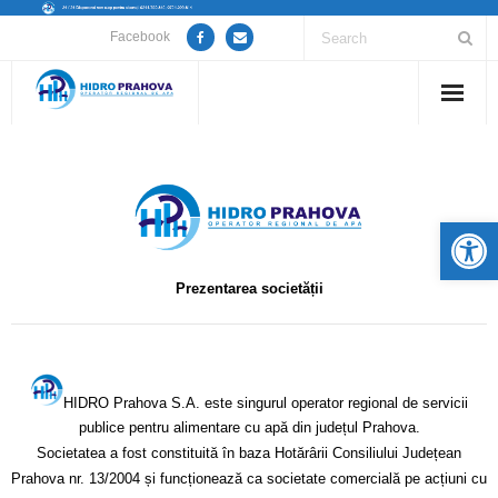
Facebook
Home
Despre noi
De
Anunțuri lucrări / opriri apă
Prezentarea societății
Servicii
Utile
–
HIDRO Prahova S.A.
este singurul operator regional de servicii
Guvernanță Corporativă
publice pentru alimentare cu apă din județul Prahova.
Societatea a fost constituită în baza Hotărârii Consiliului Județean
Informații de interes public
Prahova nr. 13/2004 și funcționează ca societate comercială pe acțiuni cu