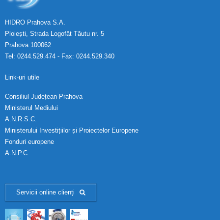
HIDRO Prahova S.A.
Ploiești, Strada Logofăt Tăutu nr. 5
Prahova 100062
Tel: 0244.529.474 - Fax: 0244.529.340
Link-uri utile
Consiliul Județean Prahova
Ministerul Mediului
A.N.R.S.C.
Ministerului Investițiilor și Proiectelor Europene
Fonduri europene
A.N.P.C
Servicii online clienți