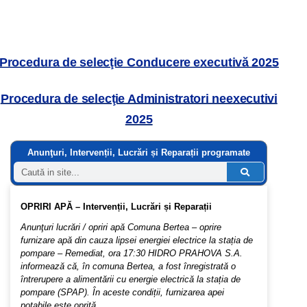
Servicii HIDRO Prahova S.A.
Procedura de selecţie Conducere executivă 2025
Procedura de selecţie Administratori neexecutivi
2025
Anunţuri, Intervenții, Lucrări și Reparații programate
OPRIRI APĂ – Intervenții, Lucrări și Reparații
Anunţuri lucrări / opriri apă Comuna Bertea – oprire
furnizare apă din cauza lipsei energiei electrice la stația de
pompare – Remediat, ora 17:30 HIDRO PRAHOVA S.A.
informează că, în comuna Bertea, a fost înregistrată o
întrerupere a alimentării cu energie electrică la stația de
pompare (SPAP). În aceste condiții, furnizarea apei
potabile este oprită