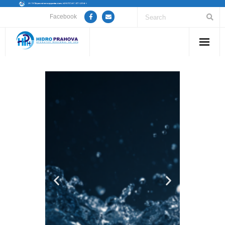
Facebook
Home
Despre noi
Anunțuri lucrări / opriri apă
Servicii
Utile
Guvernanță Corporativă
Informații de interes public