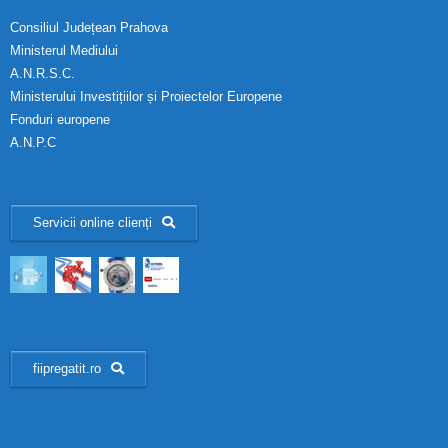
Consiliul Județean Prahova
Ministerul Mediului
A.N.R.S.C.
Ministerului Investițiilor și Proiectelor Europene
Fonduri europene
A.N.P.C
Servicii online clienți
fiipregatit.ro