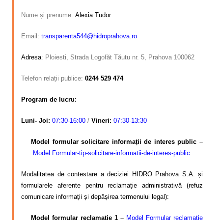
Calitatea apei
Nume și prenume:
Alexia Tudor
Comunicare
Email
:
transparenta544
@hidroprahova.ro
Contact
Adresa
: Ploiesti, Strada Logofăt Tăutu nr. 5, Prahova 100062
Telefon relații publice:
0244 529 474
Program de lucru:
Luni- Joi:
07:30-16:00
/
Vineri:
07:30-13:30
Model formular solicitare informații de interes public
–
Model Formular-tip-solicitare-informatii-de-interes-public
Modalitatea de contestare a deciziei HIDRO Prahova S.A. și
formularele aferente pentru reclamație administrativă (refuz
comunicare informații și depășirea termenului legal):
Model formular reclamație 1
–
Model Formular reclamatie