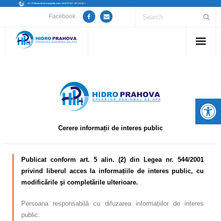
Facebook
Home
Despre noi
De
Anunțuri lucrări / opriri apă
Cerere informații de interes public
Servicii
Utile
Publicat conform art. 5 alin. (2) din Legea nr. 544/2001
privind liberul acces la informațiile de interes public, cu
Guvernanță Corporativă
modificările şi completările ulterioare.
Informații de interes public
Persoana responsabilă cu difuzarea informațiilor de interes
public: