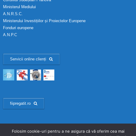
Ministerul Mediului
A.N.R.S.C.
Ministerului Investițiilor și Proiectelor Europene
Fonduri europene
A.N.P.C
Servicii online clienți
fiipregatit.ro
Folosim cookie-uri pentru a ne asigura că vă oferim cea mai