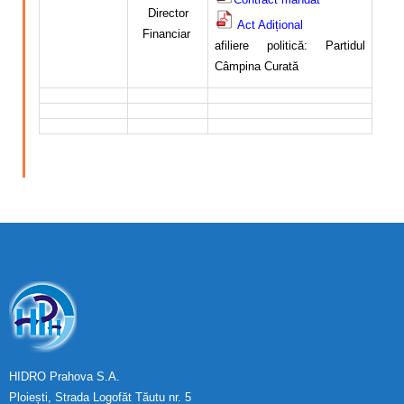
Calitatea apei
Director
Act Adițional
Financiar
afiliere politică: Partidul
Comunicare
Câmpina Curată
Contact
HIDRO Prahova S.A.
Ploiești, Strada Logofăt Tăutu nr. 5