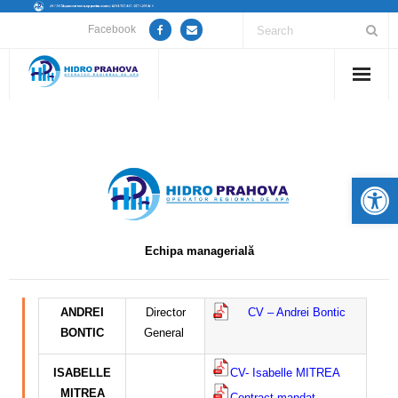
Facebook
Home
Despre noi
De
Anunțuri lucrări / opriri apă
Servicii
Echipa managerială
Utile
ANDREI
Director
CV – Andrei Bontic
Guvernanță Corporativă
BONTIC
General
Informații de interes public
ISABELLE
CV- Isabelle MITREA
–
–
MITREA
Contract mandat