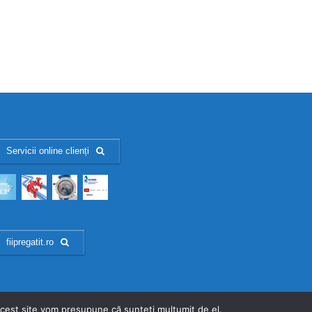
Servicii online clienți
fiipregatit.ro
 acest site vom presupune că sunteți mulțumit de el.