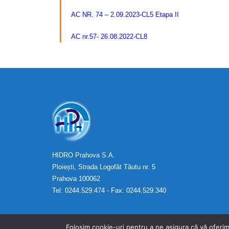
AC NR. 74 – 2.09.2023-CL5 Etapa II
AC nr.57- 26.08.2022-CL8
HIDRO Prahova S.A.
Ploiești, Strada Logofăt Tăutu nr. 5
Prahova 100062
Tel: 0244.529.474 - Fax: 0244.529.340
Folosim cookie-uri pentru a ne asigura că vă oferim