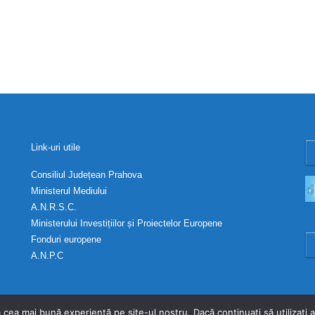
Link-uri utile
Consiliul Județean Prahova
Ministerul Mediului
A.N.R.S.C.
Ministerului Investițiilor și Proiectelor Europene
Fonduri europene
A.N.P.C
 cea mai bună experiență pe site-ul nostru. Dacă continuați să utilizați