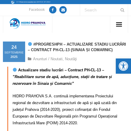
Facebook
Home
#PROGRESHPH – ACTUALIZARE STADIU LUCRĂRI
24
– CONTRACT PH-CL-13 (SINAIA ȘI COMARNIC)
Despre noi
SEPTEMBRIE
2025
De
Anunturi / Noutati
,
Noutăţi
Anunțuri lucrări / opriri apă
Actualizare stadiu lucrări – Contract PH-CL-13 –
”Reabilitare surse de apă, aducțiune, stații de tratare și
Servicii
rezervoare în Sinaia și Comarnic”
Utile
HIDRO PRAHOVA S.A. continuă implementarea Proiectului
regional de dezvoltare a infrastructurii de apă și apă uzată din
Guvernanță Corporativă
județul Prahova (2014-2020), proiect cofinanțat din Fondul
European de Dezvoltare Regională prin Programul Operațional
Informații de interes public
Infrastructură Mare (POIM) 2014-2020.