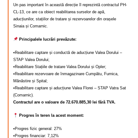
Calitatea apei
Un pas important în această direcție îl reprezintă contractul PH-
CL-13, ce are ca obiect reabilitarea surselor de apă,
Comunicare
aducțiunilor, stațiilor de tratare și rezervoarelor din orașele
Sinaia și Comarnic.
Contact
Principalele lucrări prevăzute:
•Reabilitare captare și conductă de aducțiune Valea Dorului –
STAP Valea Dorului;
•Reabilitare Stațiile de tratare Valea Dorului și Opler;
•Reabilitare rezervoare de înmagazinare Cumpătu, Furnica,
Mănăstire și Spital;
•Reabilitare captare și aducțiune Valea Florei – STAP Vatra Sat
(Comarnic).
Contractul are o valoare de 72.670.885,30 lei fără TVA.
Progres în teren la acest moment:
•Progres fizic general: 27%
•Progres financiar: 7,12%