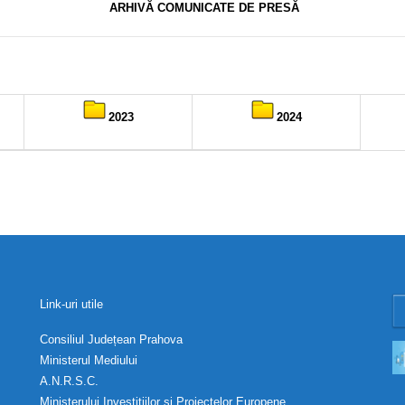
ARHIVĂ COMUNICATE DE PRESĂ
–
2023
2024
Link-uri utile
Consiliul Județean Prahova
Ministerul Mediului
A.N.R.S.C.
Ministerului Investițiilor și Proiectelor Europene