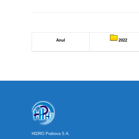
Anul
2022
HIDRO Prahova S.A.