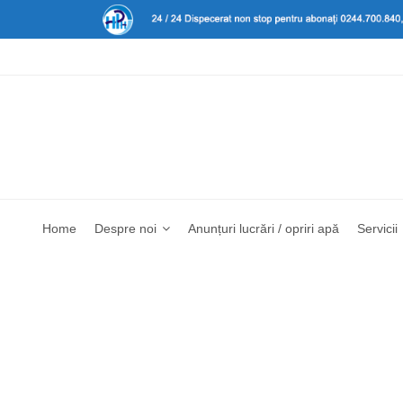
Home
Despre noi
Anunțuri lucrări / opriri apă
Servicii