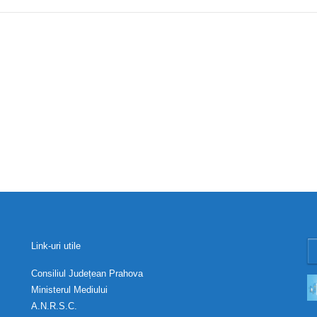
Link-uri utile
Consiliul Județean Prahova
Ministerul Mediului
A.N.R.S.C.