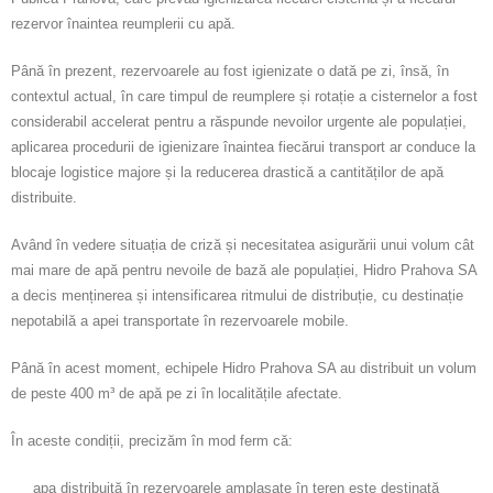
Calitatea apei
rezervor înaintea reumplerii cu apă.
Comunicare
Până în prezent, rezervoarele au fost igienizate o dată pe zi, însă, în
contextul actual, în care timpul de reumplere și rotație a cisternelor a fost
Contact
considerabil accelerat pentru a răspunde nevoilor urgente ale populației,
aplicarea procedurii de igienizare înaintea fiecărui transport ar conduce la
blocaje logistice majore și la reducerea drastică a cantităților de apă
distribuite.
Având în vedere situația de criză și necesitatea asigurării unui volum cât
mai mare de apă pentru nevoile de bază ale populației, Hidro Prahova SA
a decis menținerea și intensificarea ritmului de distribuție, cu destinație
nepotabilă a apei transportate în rezervoarele mobile.
Până în acest moment, echipele Hidro Prahova SA au distribuit un volum
de peste 400 m³ de apă pe zi în localitățile afectate.
În aceste condiții, precizăm în mod ferm că:
apa distribuită în rezervoarele amplasate în teren este destinată