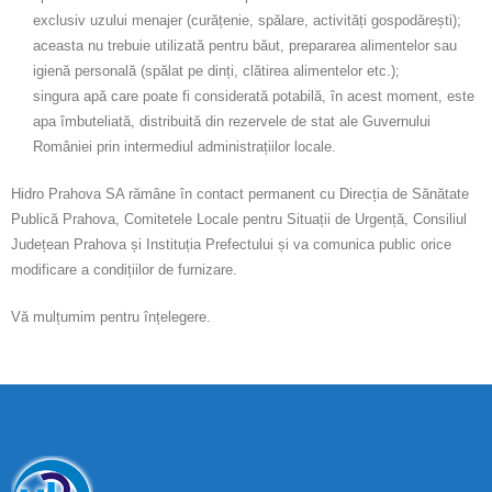
exclusiv uzului menajer (curățenie, spălare, activități gospodărești);
aceasta nu trebuie utilizată pentru băut, prepararea alimentelor sau
igienă personală (spălat pe dinți, clătirea alimentelor etc.);
singura apă care poate fi considerată potabilă, în acest moment, este
apa îmbuteliată, distribuită din rezervele de stat ale Guvernului
României prin intermediul administrațiilor locale.
Hidro Prahova SA rămâne în contact permanent cu Direcția de Sănătate
Publică Prahova, Comitetele Locale pentru Situații de Urgență, Consiliul
Județean Prahova și Instituția Prefectului și va comunica public orice
modificare a condițiilor de furnizare.
Vă mulțumim pentru înțelegere.