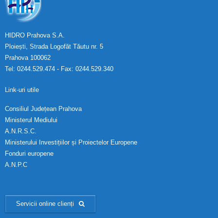
HIDRO Prahova S.A.
Ploiești, Strada Logofăt Tăutu nr. 5
Prahova 100062
Tel: 0244.529.474 - Fax: 0244.529.340
Link-uri utile
Consiliul Județean Prahova
Ministerul Mediului
A.N.R.S.C.
Ministerului Investițiilor și Proiectelor Europene
Fonduri europene
A.N.P.C
Servicii online clienți