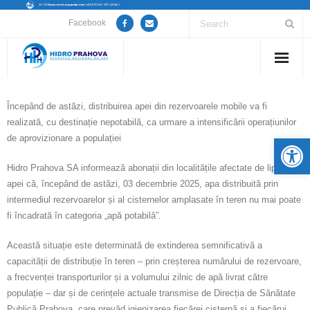
Facebook
Home
Începând de astăzi, distribuirea apei din rezervoarele mobile va fi
realizată, cu destinație nepotabilă, ca urmare a intensificării operațiunilor
Despre noi
De
de aprovizionare a populației
Anunțuri lucrări / opriri apă
Hidro Prahova SA informează abonații din localitățile afectate de lipsa
apei că, începând de astăzi, 03 decembrie 2025, apa distribuită prin
Servicii
intermediul rezervoarelor și al cisternelor amplasate în teren nu mai poate
fi încadrată în categoria „apă potabilă”.
Utile
Această situație este determinată de extinderea semnificativă a
Guvernanță Corporativă
capacității de distribuție în teren – prin creșterea numărului de rezervoare,
a frecvenței transporturilor și a volumului zilnic de apă livrat către
Informații de interes public
populație – dar și de cerințele actuale transmise de Direcția de Sănătate
Publică Prahova, care prevăd igienizarea fiecărei cisternă și a fiecărui