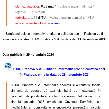
clor rezidual
liber
:
0.39 (mg/l)
– valoare maxim admisă în
rețea (0.1 – 0.5 mg/l)
turbiditate
: 1.38
(NTU)
– valoare maxim admisă ≤ 4NTU
indicatori
bacteriologici
–
absent
Următorul buletin informativ referitor la calitatea apei în Prahova va fi
emis de societatea HIDRO Prahova S.A. în data de
13 decembrie 2024.
Data publicării: 29 noiembrie 2024
HIDRO Prahova S.A. – Buletin informativ privind calitatea apei
în Prahova, emis în data de 29 noiembrie 2024
HIDRO Prahova S.A. informează abonații și autoritățile locale
din aria de operare că apa distribuită se încadrează în
parametrii de potabilitate, conform cerințelor Ordonanței nr. 7
din 18 ianuarie 2023 emisă de Guvernul României, cu
modificările și completările ulterioare.Vă prezentăm valorile