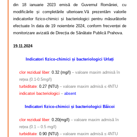
din 18 ianuarie 2023 emisă de Guvernul României, cu
modificările și completările ulterioare.Vă prezentăm valorile
indicatorilor fizico-chimici și bacteriologici pentru măsurătorile
efectuate în data de 19 noiembrie 2024, conform frecvenței de
monitorizare avizată de Direcția de Sănătate Publică Prahova.
19.11.2024
Indicatori fizico-chimici și bacteriologici Urlați
clor rezidual
liber
:
0.32 (mg/l)
– valoare maxim admisă în
rețea (0.1-0.5mg/l)
turbiditate
:
0.27 (NTU)
– valoare maxim admisă ≤ 4NTU
indicatori
bacteriologici
–
absent
Indicatori fizico-chimici și bacteriologici Băicoi
clor rezidual liber
:
0.20(mg/l)
– valoare maxim admisă în
rețea (0.1 – 0.5 mg/l)
turbiditate
:
0.90 (NTU)
– valoare maxim admisă ≤ 4NTU