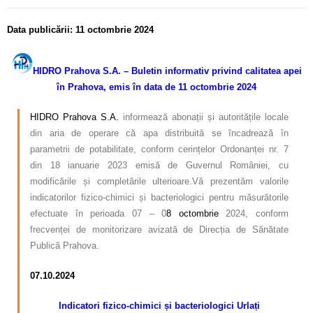
Data publicării:
11 octombrie
2024
HIDRO Prahova S.A. – Buletin informativ privind calitatea apei
în Prahova, emis în data de 11 octombrie 2024
HIDRO Prahova S.A.
informează abonații și autoritățile locale
din aria de operare că apa distribuită se încadrează în
parametrii de potabilitate, conform cerințelor Ordonanței nr. 7
din 18 ianuarie 2023 emisă de Guvernul României, cu
modificările și completările ulterioare.Vă prezentăm valorile
indicatorilor fizico-chimici și bacteriologici pentru măsurătorile
efectuate în perioada 07 – 0
8 octombrie
2024, conform
frecvenței de monitorizare avizată de Direcția de Sănătate
Publică Prahova.
07.10.2024
Indicatori fizico-chimici și bacteriologici Urlați