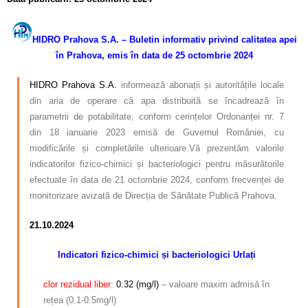
HIDRO Prahova S.A. – Buletin informativ privind calitatea apei
în Prahova, emis în data de 25 octombrie 2024
HIDRO Prahova S.A.
informează abonații și autoritățile locale
din aria de operare că apa distribuită se încadrează în
parametrii de potabilitate, conform cerințelor Ordonanței nr. 7
din 18 ianuarie 2023 emisă de Guvernul României, cu
modificările și completările ulterioare.Vă prezentăm valorile
indicatorilor fizico-chimici și bacteriologici pentru măsurătorile
efectuate în data de 21 octombrie 2024, conform frecvenței de
monitorizare avizată de Direcția de Sănătate Publică Prahova.
21.10.2024
Indicatori fizico-chimici și bacteriologici Urlați
clor rezidual
liber
:
0.32 (mg/l)
– valoare maxim admisă în
rețea (0.1-0.5mg/l)