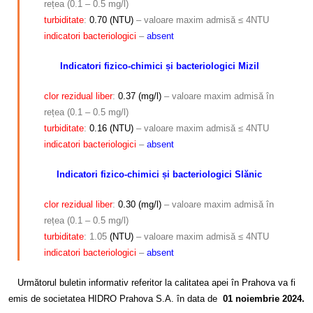
rețea (0.1 – 0.5 mg/l)
turbiditate
:
0.70 (NTU)
– valoare maxim admisă ≤ 4NTU
indicatori bacteriologici
–
absent
Indicatori fizico-chimici și bacteriologici Mizil
clor rezidual liber
:
0.37 (mg/l)
– valoare maxim admisă în
rețea (0.1 – 0.5 mg/l)
turbiditate
:
0.16 (NTU)
– valoare maxim admisă ≤ 4NTU
indicatori
bacteriologici
–
absent
Indicatori fizico-chimici și bacteriologici Slănic
clor rezidual
liber
:
0.30 (mg/l)
– valoare maxim admisă în
rețea (0.1 – 0.5 mg/l)
turbiditate
: 1.05
(NTU)
– valoare maxim admisă ≤ 4NTU
indicatori
bacteriologici
–
absent
Următorul buletin informativ referitor la calitatea apei în Prahova va fi
emis de societatea HIDRO Prahova S.A. în data de
01 noiembrie 2024.