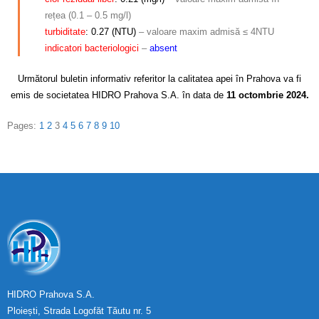
rețea (0.1 – 0.5 mg/l)
turbiditate
: 0.27 (NTU)
– valoare maxim admisă ≤ 4NTU
indicatori bacteriologici
–
absent
Următorul buletin informativ referitor la calitatea apei în Prahova va fi
emis de societatea HIDRO Prahova S.A. în data de
11 octombrie 2024.
Pages:
1
2
3
4
5
6
7
8
9
10
HIDRO Prahova S.A.
Ploiești, Strada Logofăt Tăutu nr. 5