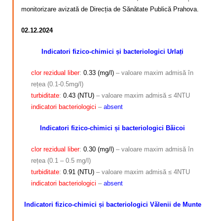
Calitatea apei
monitorizare avizată de Direcția de Sănătate Publică Prahova.
Comunicare
02.12.2024
Contact
Indicatori fizico-chimici și bacteriologici Urlați
clor rezidual
liber
:
0.33 (mg/l)
– valoare maxim admisă în
rețea (0.1-0.5mg/l)
turbiditate
:
0.43 (NTU)
– valoare maxim admisă ≤ 4NTU
indicatori
bacteriologici
–
absent
Indicatori fizico-chimici și bacteriologici Băicoi
clor rezidual liber
:
0.30 (mg/l)
– valoare maxim admisă în
rețea (0.1 – 0.5 mg/l)
turbiditate
:
0.91 (NTU)
– valoare maxim admisă ≤ 4NTU
indicatori bacteriologici
–
absent
Indicatori fizico-chimici și bacteriologici Vălenii de Munte