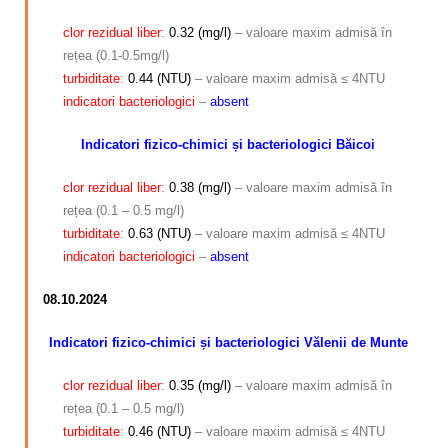
clor rezidual
liber
:
0.32 (mg/l)
– valoare maxim admisă în
rețea (0.1-0.5mg/l)
turbiditate
:
0.44 (NTU)
– valoare maxim admisă ≤ 4NTU
indicatori
bacteriologici
–
absent
Indicatori fizico-chimici și bacteriologici Băicoi
clor rezidual liber
:
0.38 (mg/l)
– valoare maxim admisă în
rețea (0.1 – 0.5 mg/l)
turbiditate
:
0.63 (NTU)
– valoare maxim admisă ≤ 4NTU
indicatori bacteriologici
–
absent
08.10.2024
Indicatori fizico-chimici și bacteriologici Vălenii de Munte
clor rezidual liber
:
0.35 (mg/l)
– valoare maxim admisă în
rețea (0.1 – 0.5 mg/l)
turbiditate
:
0.46 (NTU)
– valoare maxim admisă ≤ 4NTU