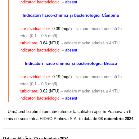
indicatori bacteriologici
–
absent
Indicatori fizico-chimici și bacteriologici Câmpina
clor rezidual liber
: 0.39 (mg/l)
– valoare maxim admisă în
rețea (0.1 – 0.5 mg/l)
turbiditate
: 0.64 (NTU)
– valoare maxim admisă ≤ 4NTU
indicatori bacteriologici
–
absent
Indicatori fizico-chimici și bacteriologici Breaza
clor rezidual liber
: 0.19 (mg/l)
– valoare maxim admisă în
rețea (0.1 – 0.5 mg/l)
turbiditate
: 0.62 (NTU)
– valoare maxim admisă ≤ 4NTU
indicatori bacteriologici
–
absent
Următorul buletin informativ referitor la calitatea apei în Prahova va fi
emis de societatea HIDRO Prahova S.A. în data de
08 noiembrie 2024.
Data publicării: 25 octombrie 2024