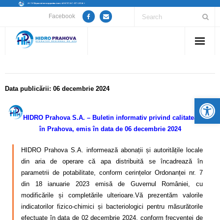
Facebook
Home
Despre noi
Data publicării: 06 decembrie 2024
De
Anunțuri lucrări / opriri apă
HIDRO Prahova S.A. – Buletin informativ privind calitatea apei
în Prahova, emis în data de
06 decembrie
2024
Servicii
HIDRO Prahova S.A. informează abonații și autoritățile locale
Utile
din aria de operare că apa distribuită se încadrează în
parametrii de potabilitate, conform cerințelor Ordonanței nr. 7
Guvernanță Corporativă
din 18 ianuarie 2023 emisă de Guvernul României, cu
modificările și completările ulterioare.Vă prezentăm valorile
Informații de interes public
indicatorilor fizico-chimici și bacteriologici pentru măsurătorile
efectuate în data de 02 decembrie 2024, conform frecvenței de