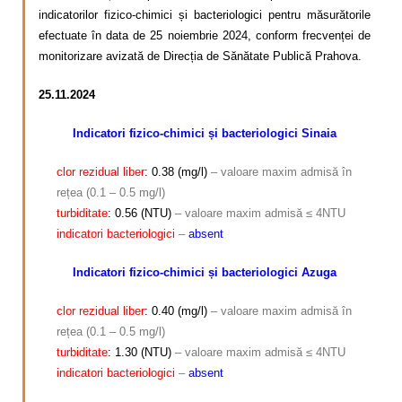
indicatorilor fizico-chimici și bacteriologici pentru măsurătorile
efectuate în data de 25 noiembrie 2024, conform frecvenței de
monitorizare avizată de Direcția de Sănătate Publică Prahova.
25.11.2024
Indicatori fizico-chimici și bacteriologici Sinaia
clor rezidual liber
: 0.38 (mg/l)
– valoare maxim admisă în
rețea (0.1 – 0.5 mg/l)
turbiditate
: 0.56 (NTU)
– valoare maxim admisă ≤ 4NTU
indicatori bacteriologici
–
absent
Indicatori fizico-chimici și bacteriologici Azuga
clor rezidual liber
: 0.40 (mg/l)
– valoare maxim admisă în
rețea (0.1 – 0.5 mg/l)
turbiditate
: 1.30 (NTU)
– valoare maxim admisă ≤ 4NTU
indicatori bacteriologici
–
absent