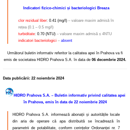
Indicatori fizico-chimici și bacteriologici Breaza
clor rezidual liber
: 0.41 (mg/l)
– valoare maxim admisă în
rețea (0.1 – 0.5 mg/l)
turbiditate
: 0.70 (NTU)
– valoare maxim admisă ≤ 4NTU
indicatori bacteriologici
–
absent
Următorul buletin informativ referitor la calitatea apei în Prahova va fi
emis de societatea HIDRO Prahova S.A. în data de
06 decembrie 2024.
Data publicării: 22 noiembrie 2024
HIDRO Prahova S.A. – Buletin informativ privind calitatea apei
în Prahova, emis în data de 22 noiembrie 2024
HIDRO Prahova S.A. informează abonații și autoritățile locale
din aria de operare că apa distribuită se încadrează în
parametrii de potabilitate, conform cerințelor Ordonanței nr. 7