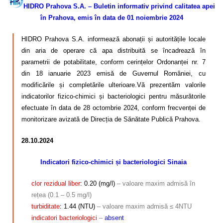
HIDRO Prahova S.A. – Buletin informativ privind calitatea apei
în Prahova, emis în data de 01 noiembrie 2024
HIDRO Prahova S.A. informează abonații și autoritățile locale
din aria de operare că apa distribuită se încadrează în
parametrii de potabilitate, conform cerințelor Ordonanței nr. 7
din 18 ianuarie 2023 emisă de Guvernul României, cu
modificările și completările ulterioare.Vă prezentăm valorile
indicatorilor fizico-chimici și bacteriologici pentru măsurătorile
efectuate în data de 28 octombrie 2024, conform frecvenței de
monitorizare avizată de Direcția de Sănătate Publică Prahova.
28.10.2024
Indicatori fizico-chimici și bacteriologici Sinaia
clor rezidual liber
: 0.20 (mg/l)
– valoare maxim admisă în
rețea (0.1 – 0.5 mg/l)
turbiditate
: 1.44 (NTU)
– valoare maxim admisă ≤ 4NTU
indicatori bacteriologici
–
absent