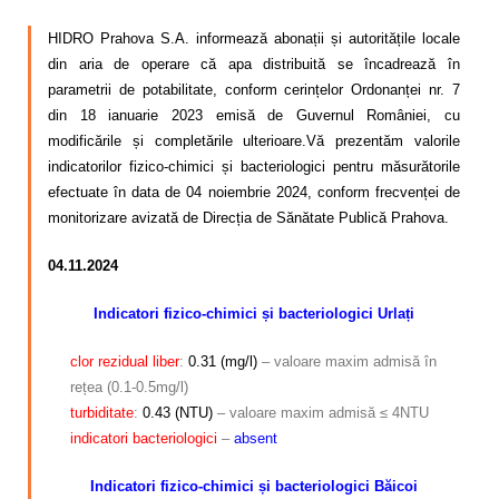
HIDRO Prahova S.A. informează abonații și autoritățile locale
din aria de operare că apa distribuită se încadrează în
parametrii de potabilitate, conform cerințelor Ordonanței nr. 7
din 18 ianuarie 2023 emisă de Guvernul României, cu
modificările și completările ulterioare.Vă prezentăm valorile
indicatorilor fizico-chimici și bacteriologici pentru măsurătorile
efectuate în data de 04 noiembrie 2024, conform frecvenței de
monitorizare avizată de Direcția de Sănătate Publică Prahova.
04.11.2024
Indicatori fizico-chimici și bacteriologici Urlați
clor rezidual
liber
:
0.31 (mg/l)
– valoare maxim admisă în
rețea (0.1-0.5mg/l)
turbiditate
:
0.43 (NTU)
– valoare maxim admisă ≤ 4NTU
indicatori
bacteriologici
–
absent
Indicatori fizico-chimici și bacteriologici Băicoi