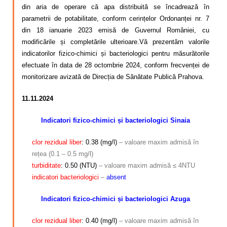
din aria de operare că apa distribuită se încadrează în
parametrii de potabilitate, conform cerințelor Ordonanței nr. 7
din 18 ianuarie 2023 emisă de Guvernul României, cu
modificările și completările ulterioare.Vă prezentăm valorile
indicatorilor fizico-chimici și bacteriologici pentru măsurătorile
efectuate în data de 28 octombrie 2024, conform frecvenței de
monitorizare avizată de Direcția de Sănătate Publică Prahova.
11.11.2024
Indicatori fizico-chimici și bacteriologici Sinaia
clor rezidual liber
: 0.38 (mg/l)
– valoare maxim admisă în
rețea (0.1 – 0.5 mg/l)
turbiditate
: 0.50 (NTU)
– valoare maxim admisă ≤ 4NTU
indicatori bacteriologici
–
absent
Indicatori fizico-chimici și bacteriologici Azuga
clor rezidual liber
: 0.40 (mg/l)
– valoare maxim admisă în