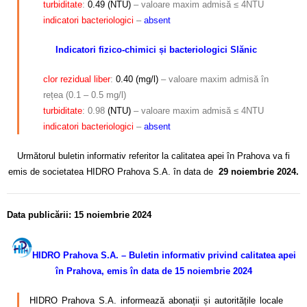
turbiditate
:
0.49 (NTU)
– valoare maxim admisă ≤ 4NTU
indicatori
bacteriologici
–
absent
Indicatori fizico-chimici și bacteriologici Slănic
clor rezidual
liber
:
0.40 (mg/l)
– valoare maxim admisă în
rețea (0.1 – 0.5 mg/l)
turbiditate
: 0.98
(NTU)
– valoare maxim admisă ≤ 4NTU
indicatori
bacteriologici
–
absent
Următorul buletin informativ referitor la calitatea apei în Prahova va fi
emis de societatea HIDRO Prahova S.A. în data de
29 noiembrie 2024.
Data publicării: 15 noiembrie 2024
HIDRO Prahova S.A. – Buletin informativ privind calitatea apei
în Prahova, emis în data de 15 noiembrie 2024
HIDRO Prahova S.A. informează abonații și autoritățile locale