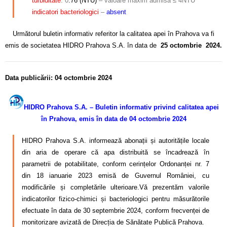
turbiditate
: 0
.76 (NTU)
– valoare maxim admisă ≤ 4NTU
indicatori
bacteriologici
–
absent
Următorul buletin informativ referitor la calitatea apei în Prahova va fi
emis de societatea HIDRO Prahova S.A. în data de
25 octombrie 2024.
Data publicării: 04 octombrie 2024
HIDRO Prahova S.A. – Buletin informativ privind calitatea apei
în Prahova, emis în data de 04 octombrie 2024
HIDRO Prahova S.A. informează abonații și autoritățile locale
din aria de operare că apa distribuită se încadrează în
parametrii de potabilitate, conform cerințelor Ordonanței nr. 7
din 18 ianuarie 2023 emisă de Guvernul României, cu
modificările și completările ulterioare.Vă prezentăm valorile
indicatorilor fizico-chimici și bacteriologici pentru măsurătorile
efectuate în data de 30 septembrie 2024, conform frecvenței de
monitorizare avizată de Direcția de Sănătate Publică Prahova.