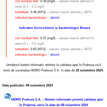
clor rezidual liber
: 0.39 (mg/l)
– valoare maxim admisă în
rețea (0.1 – 0.5 mg/l)
turbiditate
: 0.48 (NTU)
– valoare maxim admisă ≤ 4NTU
indicatori bacteriologici
–
absent
Indicatori fizico-chimici și bacteriologici Breaza
clor rezidual liber
: 0.37 (mg/l)
– valoare maxim admisă în
rețea (0.1 – 0.5 mg/l)
turbiditate
: 0.65 (NTU)
– valoare maxim admisă ≤ 4NTU
indicatori bacteriologici
–
absent
Următorul buletin informativ referitor la calitatea apei în Prahova va fi
emis de societatea HIDRO Prahova S.A. în data de
22 noiembrie 2024.
Data publicării: 08 noiembrie 2024
HIDRO Prahova S.A. – Buletin informativ privind calitatea apei
în Prahova, emis în data de 08 noiembrie 2024