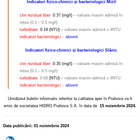
Indicatori fizico-chimici și bacteriologici Mizil
clor rezidual liber
:
0.37 (mg/l)
– valoare maxim admisă în
rețea (0.1 – 0.5 mg/l)
turbiditate
:
0.19 (NTU)
– valoare maxim admisă ≤ 4NTU
indicatori
bacteriologici
–
absent
Indicatori fizico-chimici și bacteriologici Slănic
clor rezidual
liber
:
0.35 (mg/l)
– valoare maxim admisă în
rețea (0.1 – 0.5 mg/l)
turbiditate
: 0.68
(NTU)
– valoare maxim admisă ≤ 4NTU
indicatori
bacteriologici
–
absent
Următorul buletin informativ referitor la calitatea apei în Prahova va fi
emis de societatea HIDRO Prahova S.A. în data de
15 noiembrie 2024.
Data publicării: 01 noiembrie 2024