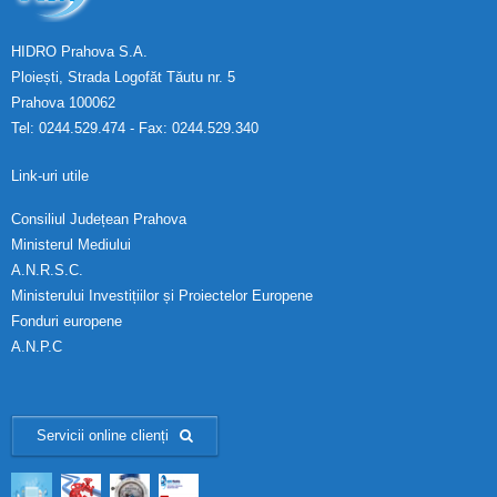
HIDRO Prahova S.A.
Ploiești, Strada Logofăt Tăutu nr. 5
Prahova 100062
Tel: 0244.529.474 - Fax: 0244.529.340
Link-uri utile
Consiliul Județean Prahova
Ministerul Mediului
A.N.R.S.C.
Ministerului Investițiilor și Proiectelor Europene
Fonduri europene
A.N.P.C
Servicii online clienți