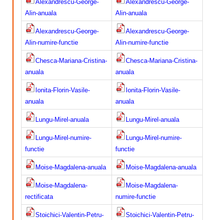
Alexandrescu-George-
Alexandrescu-George-
Calitatea apei
Alin-anuala
Alin-anuala
Comunicare
Alexandrescu-George-
Alexandrescu-George-
Alin-numire-functie
Alin-numire-functie
Contact
Chesca-Mariana-Cristina-
Chesca-Mariana-Cristina-
anuala
anuala
Ionita-Florin-Vasile-
Ionita-Florin-Vasile-
anuala
anuala
Lungu-Mirel-anuala
Lungu-Mirel-anuala
Lungu-Mirel-numire-
Lungu-Mirel-numire-
functie
functie
Moise-Magdalena-anuala
Moise-Magdalena-anuala
Moise-Magdalena-
Moise-Magdalena-
rectificata
numire-functie
Stoichici-Valentin-Petru-
Stoichici-Valentin-Petru-