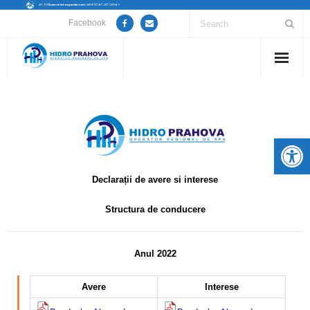
Facebook
Home
Despre noi
De
Anunțuri lucrări / opriri apă
Declarații de avere si interese
Servicii
Structura de conducere
Utile
Guvernanță Corporativă
Anul 2022
Informații de interes public
Avere
Interese