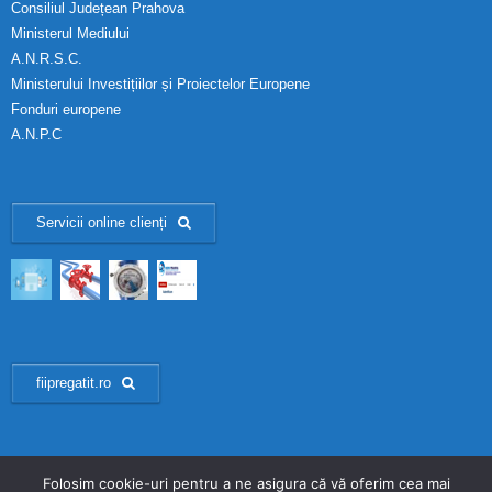
Consiliul Județean Prahova
Ministerul Mediului
A.N.R.S.C.
Ministerului Investițiilor și Proiectelor Europene
Fonduri europene
A.N.P.C
Servicii online clienți
fiipregatit.ro
Folosim cookie-uri pentru a ne asigura că vă oferim cea mai