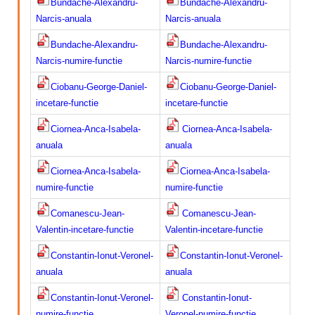
Bundache-Alexandru-
Bundache-Alexandru-
Calitatea apei
Narcis-anuala
Narcis-anuala
Comunicare
Bundache-Alexandru-
Bundache-Alexandru-
Narcis-numire-functie
Narcis-numire-functie
Contact
Ciobanu-George-Daniel-
Ciobanu-George-Daniel-
incetare-functie
incetare-functie
Ciornea-Anca-Isabela-
Ciornea-Anca-Isabela-
anuala
anuala
Ciornea-Anca-Isabela-
Ciornea-Anca-Isabela-
numire-functie
numire-functie
Comanescu-Jean-
Comanescu-Jean-
Valentin-incetare-functie
Valentin-incetare-functie
Constantin-Ionut-Veronel-
Constantin-Ionut-Veronel-
anuala
anuala
Constantin-Ionut-Veronel-
Constantin-Ionut-
numire-functie
Veronel-numire-functie