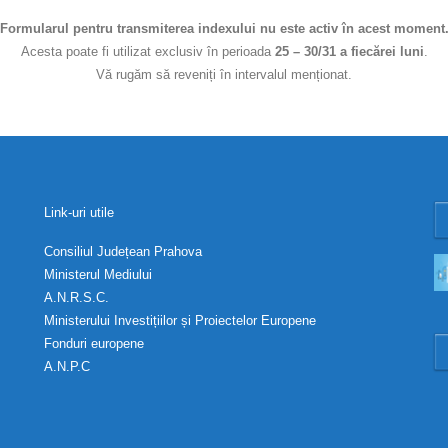
Formularul pentru transmiterea indexului nu este activ în acest moment
Acesta poate fi utilizat exclusiv în perioada
25 – 30/31 a fiecărei luni
.
Vă rugăm să reveniți în intervalul menționat.
Link-uri utile
Consiliul Județean Prahova
Ministerul Mediului
A.N.R.S.C.
Ministerului Investițiilor și Proiectelor Europene
Fonduri europene
A.N.P.C