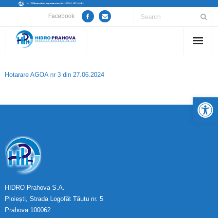
Facebook
Home
Hotarare AGOA nr 3 din 27.06.2024
Despre noi
De
Anunțuri lucrări / opriri apă
Servicii
Utile
Guvernanță Corporativă
HIDRO Prahova S.A.
Ploiești, Strada Logofăt Tăutu nr. 5
Informații de interes public
Prahova 100062