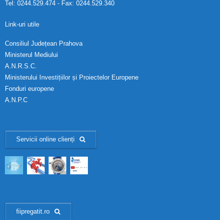
Tel: 0244.529.474 - Fax: 0244.529.340
Calitatea apei
Link-uri utile
Comunicare
Consiliul Județean Prahova
Contact
Ministerul Mediului
A.N.R.S.C.
Ministerului Investițiilor și Proiectelor Europene
Fonduri europene
A.N.P.C
Servicii online clienți
fiipregatit.ro