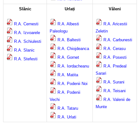
Slănic
Urlați
Văleni
R.A. Cernesti
R.A. Albesti
R.A. Aricestii
Paleologu
Zeletin
R.A. Izvoarele
R.A. Baltesti
R.A. Carbunesti
R.A. Schiulesti
R.A. Chiojdeanca
R.A. Cerasu
R.A. Slanic
R.A. Gornet
R.A. Posesti
R.A. Stefesti
R.A. Iordacheanu
R.A. Predeal
Sarari
R.A. Matita
R.A. Surani
R.A. Podenii Noi
R.A. Teisani
R.A. Podenii
Vechi
R.A. Valenii de
Munte
R.A. Tataru
R.A. Urlati