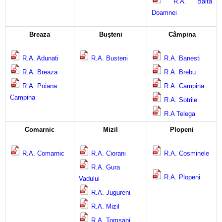
R.A. Balta
Calitatea apei
Doamnei
Comunicare
Breaza
Bușteni
Câmpina
Contact
R.A. Adunati
R.A. Busteni
R.A. Banesti
R.A. Breaza
R.A. Brebu
R.A. Poiana
R.A. Campina
Campina
R.A. Sotrile
R.A Telega
Comarnic
Mizil
Plopeni
R.A. Comarnic
R.A. Ciorani
R.A. Cosminele
R.A. Gura
R.A. Plopeni
Vadului
R.A. Jugureni
R.A. Mizil
R.A. Tomsani