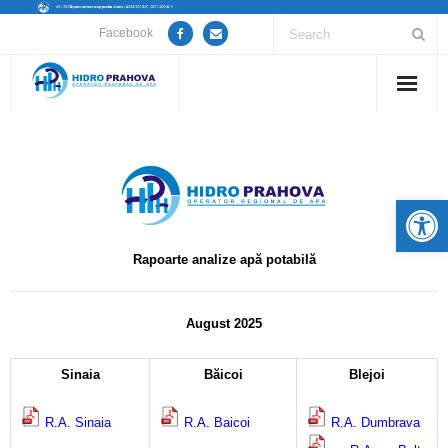
Facebook
Home
Despre noi
De
Anunțuri lucrări / opriri apă
Rapoarte analize apă potabilă
Servicii
Utile
August 2025
–
Guvernanță Corporativă
Sinaia
Băicoi
Blejoi
Informații de interes public
R.A. Sinaia
R.A. Baicoi
R.A. Dumbrava