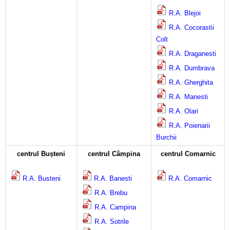
Calitatea apei
R.A. Blejoi
R.A. Cocorastii
Comunicare
Colt
Contact
R.A. Draganesti
R.A. Dumbrava
R.A. Gherghita
R.A. Manesti
R.A. Olari
R.A. Poienarii
Burchii
centrul Bușteni
centrul Câmpina
centrul Comarnic
R.A. Busteni
R.A. Banesti
R.A. Comarnic
R.A. Brebu
R.A. Campina
R.A. Sotrile