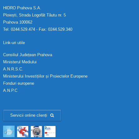
HIDRO Prahova S.A.
Ploiești, Strada Logofăt Tăutu nr. 5
Prahova 100062
Tel: 0244.529.474 - Fax: 0244.529.340
Link-uri utile
Consiliul Județean Prahova
Ministerul Mediului
A.N.R.S.C.
Ministerului Investițiilor și Proiectelor Europene
Fonduri europene
A.N.P.C
Servicii online clienți