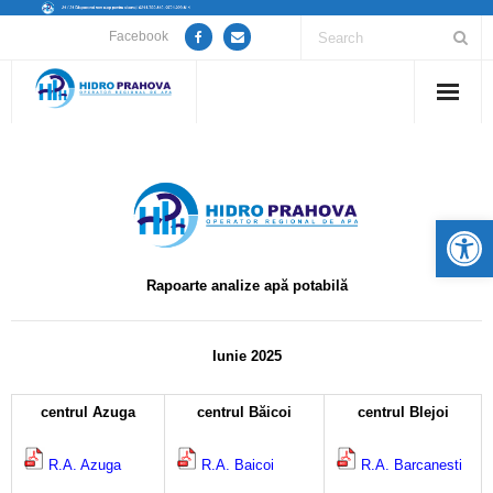
Facebook
Home
Despre noi
De
Anunțuri lucrări / opriri apă
Rapoarte analize apă potabilă
Servicii
Utile
Iunie 2025
–
Guvernanță Corporativă
centrul Azuga
centrul Băicoi
centrul Blejoi
Informații de interes public
R.A. Azuga
R.A. Baicoi
R.A. Barcanesti