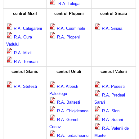
R.A. Telega
centrul Mizil
centrul Plopeni
centrul Sinaia
R.A. Calugareni
R.A. Cosminele
R.A. Sinaia
R.A. Gura
R.A. Plopeni
Vadului
R.A. Mizil
R.A. Tomsani
centrul Slanic
centrul Urlati
centrul Valeni
R.A. Stefesti
R.A. Albesti
R.A. Posesti
Paleologu
R.A. Predeal
R.A. Baltesti
Sarari
R.A. Chiojdeanca
R.A. Slon
R.A. Gornet
R.A. Surani
Cricov
R.A. Valenii de
R.A. Iordacheanu
Munte