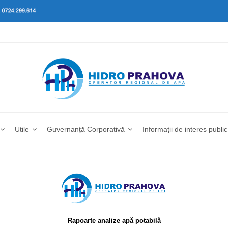
Utile
Guvernanță Corporativă
Informații de interes public
Rapoarte analize apă potabilă