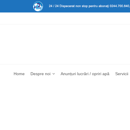
Home
Despre noi
Anunțuri lucrări / opriri apă
Servicii