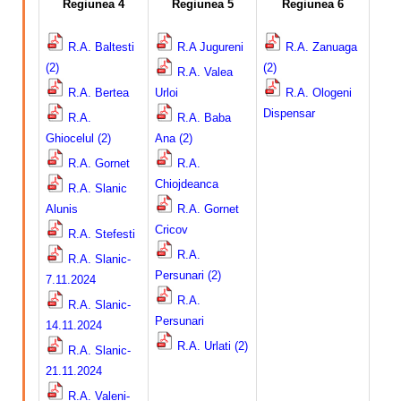
Regiunea 4
Regiunea 5
Regiunea 6
R.A. Baltesti
R.A Jugureni
R.A. Zanuaga
(2)
(2)
R.A. Valea
R.A. Bertea
Urloi
R.A. Ologeni
Dispensar
R.A.
R.A. Baba
Ghiocelul (2)
Ana (2)
R.A. Gornet
R.A.
Chiojdeanca
R.A. Slanic
Alunis
R.A. Gornet
Cricov
R.A. Stefesti
R.A.
R.A. Slanic-
Persunari (2)
7.11.2024
R.A.
R.A. Slanic-
Persunari
14.11.2024
R.A. Urlati (2)
R.A. Slanic-
21.11.2024
R.A. Valeni-