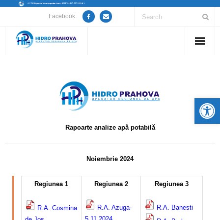
Facebook
Home
Despre noi
De
Anunțuri lucrări / opriri apă
Rapoarte analize apă potabilă
Servicii
Utile
Noiembrie 2024
–
Guvernanță Corporativă
Regiunea 1
Regiunea 2
Regiunea 3
–
Informații de interes public
R.A. Azuga-
R.A. Banesti
R.A. Cosmina
5.11.2024
de Jos