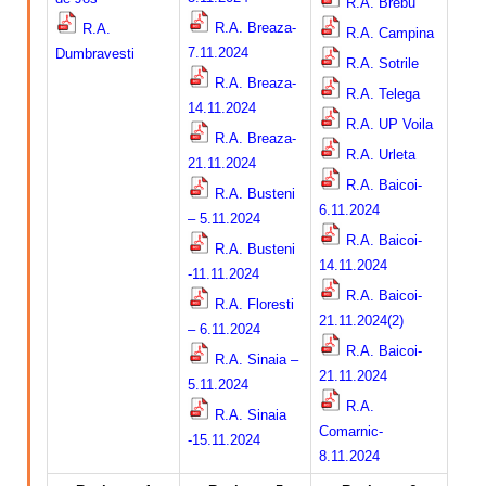
R.A. Brebu
Calitatea apei
R.A. Breaza-
R.A.
R.A. Campina
7.11.2024
Dumbravesti
Comunicare
R.A. Sotrile
R.A. Breaza-
R.A. Telega
14.11.2024
Contact
R.A. UP Voila
R.A. Breaza-
R.A. Urleta
21.11.2024
R.A. Baicoi-
R.A. Busteni
6.11.2024
– 5.11.2024
R.A. Baicoi-
R.A. Busteni
14.11.2024
-11.11.2024
R.A. Baicoi-
R.A. Floresti
21.11.2024(2)
– 6.11.2024
R.A. Baicoi-
R.A. Sinaia –
21.11.2024
5.11.2024
R.A.
R.A. Sinaia
Comarnic-
-15.11.2024
8.11.2024