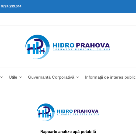
Utile
Guvernanță Corporativă
Informații de interes public
Rapoarte analize apă potabilă