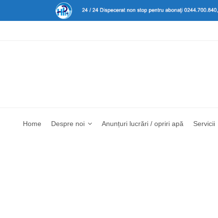
Home
Despre noi
Anunțuri lucrări / opriri apă
Servicii