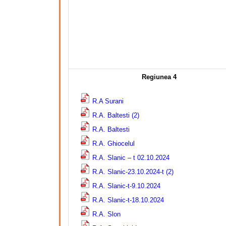
Regiunea 4
R.A Surani
R.A. Baltesti (2)
R.A. Baltesti
R.A. Ghiocelul
R.A. Slanic – t 02.10.2024
R.A. Slanic-23.10.2024-t (2)
R.A. Slanic-t-9.10.2024
R.A. Slanic-t-18.10.2024
R.A. Slon