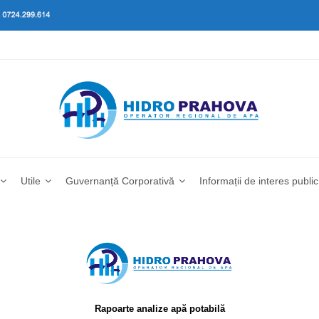
Utile
Guvernanță Corporativă
Informații de interes public
Rapoarte analize apă potabilă