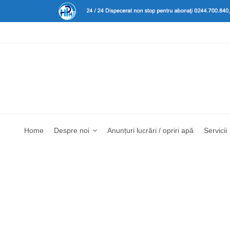
Home
Despre noi
Anunțuri lucrări / opriri apă
Servicii