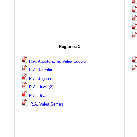
Regiunea 5
R.A. Apostolache, Valea Cucului
R.A. Jercalai
R.A. Jugureni
R.A. Urlati (2)
R.A. Urlati
R.A. Valea Seman