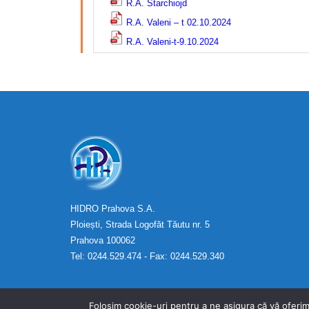
R.A. Starchiojd
R.A. Valeni – t 02.10.2024
R.A. Valeni-t-9.10.2024
HIDRO Prahova S.A.
Ploiești, Strada Logofăt Tăutu nr. 5
Prahova 100062
Tel: 0244.529.474 - Fax: 0244.529.340
Folosim cookie-uri pentru a ne asigura că vă oferim