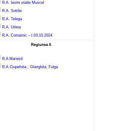
R.A. Iesire statie Muscel
R.A. Sotrile
R.A. Telega
R.A. Urleta
R.A. Comarnic – t 03.10.2024
Regiunea 6
R.A Manesti
R.A.Ciupelnita , Gherghita, Fulga