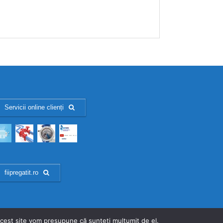
Servicii online clienți
fiipregatit.ro
 acest site vom presupune că sunteți mulțumit de el.