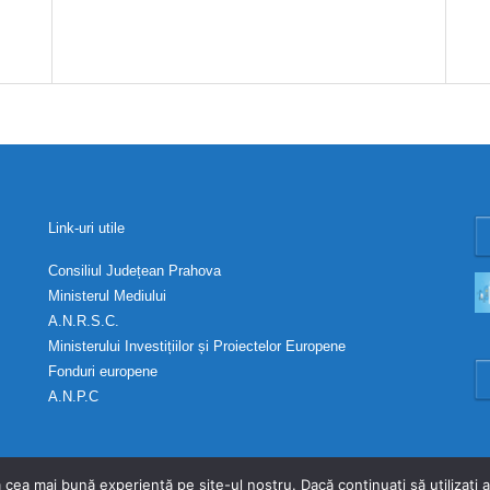
Link-uri utile
Consiliul Județean Prahova
Ministerul Mediului
A.N.R.S.C.
Ministerului Investițiilor și Proiectelor Europene
Fonduri europene
A.N.P.C
 cea mai bună experiență pe site-ul nostru. Dacă continuați să utilizați