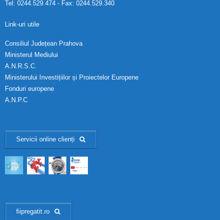
Tel: 0244.529.474 - Fax: 0244.529.340
Calitatea apei
Link-uri utile
Comunicare
Consiliul Județean Prahova
Contact
Ministerul Mediului
A.N.R.S.C.
Ministerului Investițiilor și Proiectelor Europene
Fonduri europene
A.N.P.C
Servicii online clienți
fiipregatit.ro