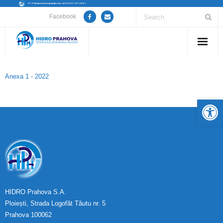
Facebook
Home
Anexa 1 - 2022
Despre noi
De
Anunțuri lucrări / opriri apă
Servicii
Utile
Guvernanță Corporativă
HIDRO Prahova S.A.
Ploiești, Strada Logofăt Tăutu nr. 5
Informații de interes public
Prahova 100062