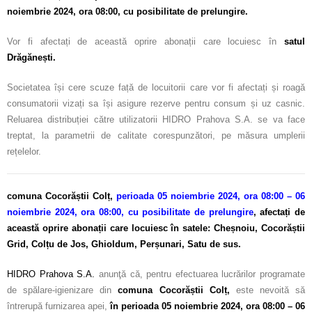
noiembrie 2024, ora 08:00, cu posibilitate de prelungire.
Vor fi afectați de această oprire abonații care locuiesc în
satul
Drăgănești
.
Societatea își cere scuze față de locuitorii care vor fi afectați și roagă
consumatorii vizați sa își asigure rezerve pentru consum și uz casnic.
Reluarea distribuției către utilizatorii HIDRO Prahova S.A. se va face
treptat, la parametrii de calitate corespunzători, pe măsura umplerii
rețelelor.
comuna Cocorăștii Colț,
perioada 05 noiembrie 2024, ora 08:00 – 06
noiembrie 2024, ora 08:00, cu posibilitate de prelungire
,
afectați de
această oprire abonații care locuiesc în
satele: Cheșnoiu, Cocorăștii
Grid, Colțu de Jos, Ghioldum, Perșunari, Satu de sus
.
HIDRO Prahova S.A.
anunţă că, pentru efectuarea lucrărilor programate
de spălare-igienizare din
c
omuna Cocorăștii Colț,
este nevoită să
întrerupă furnizarea apei,
în perioada 05 noiembrie 2024, ora 08:00 – 06