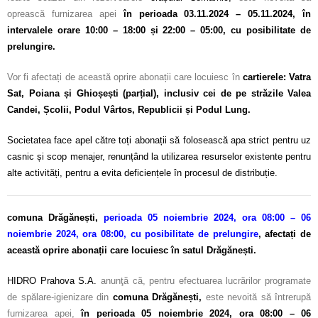
oprească furnizarea apei
în perioada 03.11.2024 – 05.11.2024, în
intervalele orare 10:00 – 18:00 și 22:00 – 05:00, cu posibilitate de
prelungire.
Vor fi afectați de această oprire abonații care locuiesc în
cartierele: Vatra
Sat, Poiana și Ghioșești (parțial), inclusiv cei de pe străzile Valea
Candei, Școlii, Podul Vârtos, Republicii și Podul Lung.
Societatea face apel către toți abonații să folosească apa strict pentru uz
casnic și scop menajer, renunțând la utilizarea resurselor existente pentru
alte activități, pentru a evita deficiențele în procesul de distribuție.
comuna Drăgănești,
perioada 05 noiembrie 2024, ora 08:00 – 06
noiembrie 2024, ora 08:00, cu posibilitate de prelungire
,
afectați de
această oprire abonații care locuiesc în
satul Drăgănești
.
HIDRO Prahova S.A.
anunţă că, pentru efectuarea lucrărilor programate
de spălare-igienizare din
c
omuna Drăgănești,
este nevoită să întrerupă
furnizarea apei,
în perioada 05 noiembrie 2024, ora 08:00 – 06