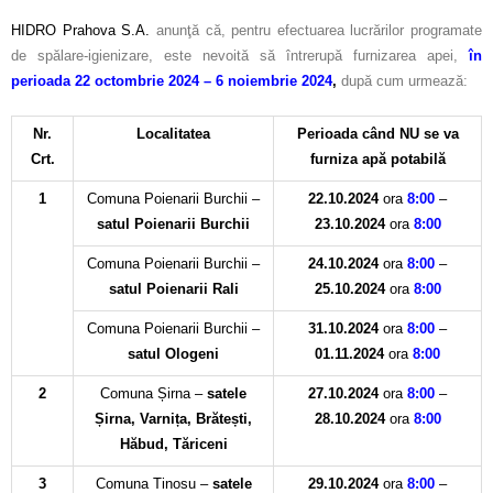
HIDRO Prahova S.A.
anunţă că, pentru efectuarea lucrărilor programate
de spălare-igienizare, este nevoită să întrerupă furnizarea apei,
în
perioada 22 octombrie 2024 – 6 noiembrie 2024
,
după cum urmează:
Nr.
Localitatea
Perioada când NU se va
Crt.
furniza
apă potabilă
1
Comuna Poienarii Burchii –
22.10.2024
ora
8:00
–
satul Poienarii Burchii
23.10.2024
ora
8:00
Comuna Poienarii Burchii –
24.10.2024
ora
8:00
–
satul Poienarii Rali
25.10.2024
ora
8:00
Comuna Poienarii Burchii –
31.10.2024
ora
8:00
–
satul Ologeni
01.11.2024
ora
8:00
2
Comuna Șirna –
satele
27.10.2024
ora
8:00
–
Șirna, Varnița, Brătești,
28.10.2024
ora
8:00
Hăbud, Tăriceni
3
Comuna Tinosu –
satele
29.10.2024
ora
8:00
–