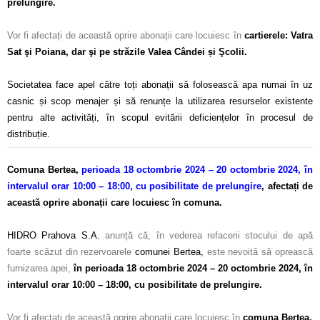
prelungire.
–
Vor fi afectați de această oprire abonații care locuiesc în
cartierele: Vatra
Sat şi Poiana, dar şi pe străzile Valea Cândei și Şcolii.
–
Societatea face apel către toți abonații să folosească apa numai în uz
casnic și scop menajer și să renunțe la utilizarea resurselor existente
pentru alte activități, în scopul evitării deficiențelor în procesul de
distribuție.
Comuna Bertea,
perioada 18 octombrie 2024 – 20 octombrie 2024,
în
intervalul orar 10:00 – 18:00, cu posibilitate de prelungire
,
afectați de
această oprire abonații care locuiesc în comuna.
–
HIDRO Prahova S.A.
anunță că, în vederea refacerii stocului de apă
foarte scăzut din rezervoarele
comunei Bertea,
este nevoită să oprească
furnizarea apei,
în perioada 18 octombrie 2024 – 20 octombrie 2024,
în
intervalul orar 10:00 – 18:00, cu posibilitate de prelungire.
–
Vor fi afectați de această oprire abonații care locuiesc în
comuna Bertea.