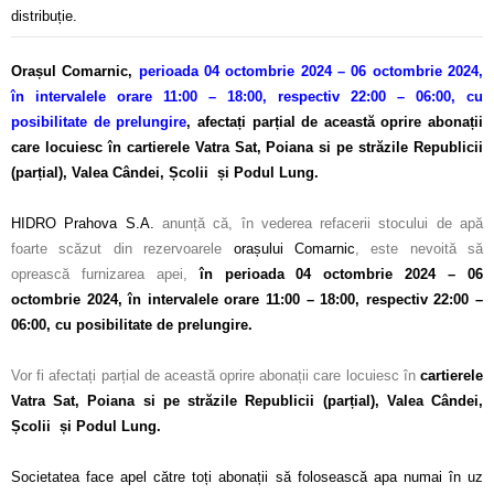
distribuție.
Orașul Comarnic,
perioada 04 octombrie 2024 – 06 octombrie 2024,
în intervalele orare 11:00 – 18:00, respectiv 22:00 – 06:00, cu
posibilitate de prelungire
, afectați parțial de această oprire abonații
care locuiesc în cartierele Vatra Sat, Poiana si pe străzile Republicii
(parțial), Valea Cândei, Școlii și Podul Lung.
–
HIDRO Prahova S.A.
anunță că, în vederea refacerii stocului de apă
foarte scăzut din rezervoarele
orașului Comarnic
, este nevoită să
oprească furnizarea apei,
în perioada 04 octombrie 2024 – 06
octombrie 2024, în intervalele orare 11:00 – 18:00, respectiv 22:00 –
06:00, cu posibilitate de prelungire.
–
Vor fi afectați parțial de această oprire abonații care locuiesc în
cartierele
Vatra Sat, Poiana si pe străzile Republicii (parțial), Valea Cândei,
Școlii și Podul Lung.
–
Societatea face apel către toți abonații să folosească apa numai în uz