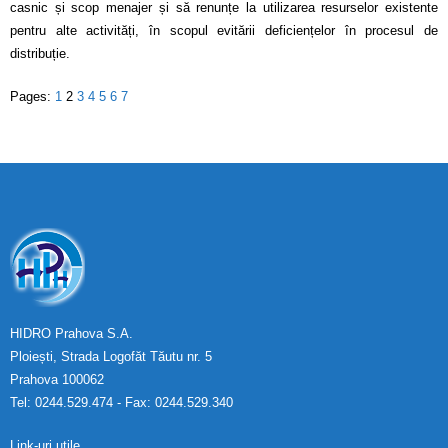
casnic și scop menajer și să renunțe la utilizarea resurselor existente
pentru alte activități, în scopul evitării deficiențelor în procesul de
distribuție.
Pages:
1
2
3
4
5
6
7
HIDRO Prahova S.A.
Ploiești, Strada Logofăt Tăutu nr. 5
Prahova 100062
Tel: 0244.529.474 - Fax: 0244.529.340
Link-uri utile