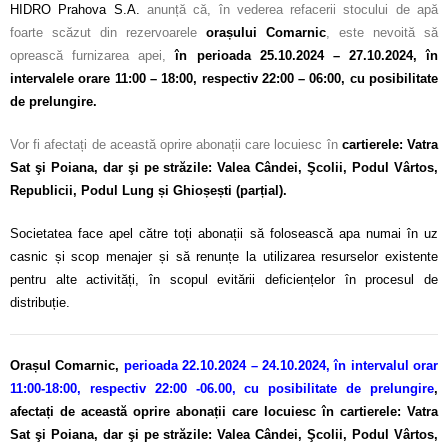
HIDRO Prahova S.A.
anunță că, în vederea refacerii stocului de apă
foarte scăzut din rezervoarele
orașului Comarnic
, este nevoită să
oprească furnizarea apei,
în perioada 25.10.2024 – 27.10.2024, în
intervalele orare 11:00 – 18:00, respectiv 22:00 – 06:00, cu posibilitate
de prelungire.
Vor fi afectați de această oprire abonații care locuiesc în
cartierele: Vatra
Sat şi Poiana, dar şi pe străzile: Valea Cândei, Şcolii, Podul Vârtos,
Republicii, Podul Lung și Ghioșești (parțial).
Societatea face apel către toți abonații să folosească apa numai în uz
casnic și scop menajer și să renunțe la utilizarea resurselor existente
pentru alte activități, în scopul evitării deficiențelor în procesul de
distribuție.
Orașul Comarnic,
perioada 22.10.2024 – 24.10.2024, în intervalul orar
11:00-18:00, respectiv 22:00 -06.00, cu posibilitate de prelungire
,
afectați de această oprire abonații care locuiesc în cartierele: Vatra
Sat şi Poiana, dar şi pe străzile: Valea Cândei, Şcolii, Podul Vârtos,