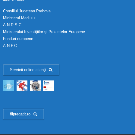
Consiliul Județean Prahova
Ministerul Mediului
A.N.R.S.C.
Ministerului Investițiilor și Proiectelor Europene
Fonduri europene
A.N.P.C
Servicii online clienți
fiipregatit.ro