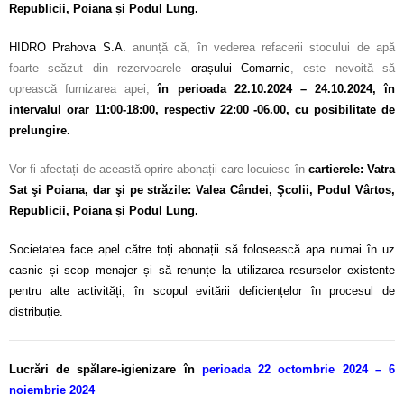
Republicii, Poiana și Podul Lung
.
HIDRO Prahova S.A.
anunță că, în vederea refacerii stocului de apă
foarte scăzut din rezervoarele
orașului Comarnic
, este nevoită să
oprească furnizarea apei,
în perioada 22.10.2024 – 24.10.2024, în
intervalul orar 11:00-18:00, respectiv 22:00 -06.00, cu posibilitate de
prelungire
.
Vor fi afectați de această oprire abonații care locuiesc în
cartierele: Vatra
Sat şi Poiana, dar şi pe străzile: Valea Cândei, Şcolii, Podul Vârtos,
Republicii, Poiana și Podul Lung.
Societatea face apel către toți abonații să folosească apa numai în uz
casnic și scop menajer și să renunțe la utilizarea resurselor existente
pentru alte activități, în scopul evitării deficiențelor în procesul de
distribuție.
Lucrări de spălare-igienizare în
perioada 22 octombrie 2024 – 6
noiembrie 2024