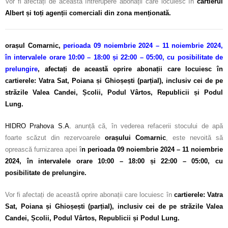
Vor fi afectați de această întrerupere abonații care locuiesc în
cartierul
Calitatea apei
Albert și toți agenții comerciali din zona menționată.
Comunicare
orașul Comarnic,
perioada 09 noiembrie 2024 – 11 noiembrie 2024,
Contact
în intervalele orare 10:00 – 18:00 și 22:00 – 05:00, cu posibilitate de
prelungire
,
afectați de această oprire abonații care locuiesc în
cartierele: Vatra Sat, Poiana și Ghioșești (parțial), inclusiv cei de pe
străzile Valea Candei, Școlii, Podul Vârtos, Republicii și Podul
Lung.
HIDRO Prahova S.A.
anunță că, în vederea refacerii stocului de apă
foarte scăzut din rezervoarele
orașului Comarnic
, este nevoită să
oprească furnizarea apei
î
n perioada 09 noiembrie 2024 – 11 noiembrie
2024, în intervalele orare 10:00 – 18:00 și 22:00 – 05:00, cu
posibilitate de prelungire.
Vor fi afectați de această oprire abonații care locuiesc în
cartierele: Vatra
Sat, Poiana și Ghioșești (parțial), inclusiv cei de pe străzile Valea
Candei, Școlii, Podul Vârtos, Republicii și Podul Lung.