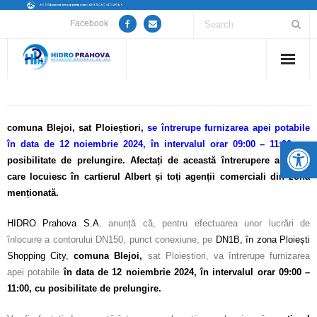
Facebook
Home
Despre noi
comuna Blejoi,
sat Ploieștiori,
se
întrerupe furnizarea apei potabile
De
în data de 12 noiembrie 2024, în intervalul orar 09:00 – 11:00
,
cu
Anunțuri lucrări / opriri apă
posibilitate de prelungire. A
fectați de această întrerupere abonații
care locuiesc în cartierul Albert și toți agenții comerciali din zona
Servicii
menționată.
HIDRO Prahova S.A.
anunță că, pentru efectuarea unor lucrări de
Utile
înlocuire a contorului DN150, punct conexiune, pe
DN1B, în zona Ploiești
Shopping City,
comuna Blejoi,
sat Ploieștiori, va întrerupe furnizarea
Guvernanță Corporativă
apei potabile
în data de 12 noiembrie 2024, în intervalul orar 09:00 –
11:00
, cu posibilitate de prelungire.
Informații de interes public