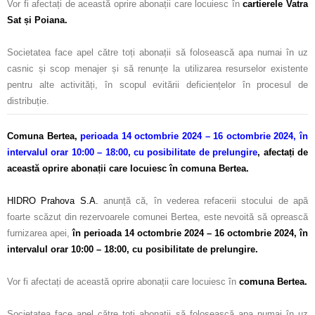
Vor fi afectați de această oprire abonații care locuiesc în
cartierele Vatra
Sat și Poiana.
–
Societatea face apel către toți abonații să folosească apa numai în uz
casnic și scop menajer și să renunțe la utilizarea resurselor existente
pentru alte activități, în scopul evitării deficiențelor în procesul de
distribuție.
Comuna Bertea,
perioada 14 octombrie 2024 – 16 octombrie 2024, în
intervalul orar 10:00 – 18:00, cu posibilitate de prelungire
, afectați de
această oprire abonații care locuiesc în comuna Bertea.
–
HIDRO Prahova S.A.
anunță că, în vederea refacerii stocului de apă
foarte scăzut din rezervoarele comunei Bertea, este nevoită să oprească
furnizarea apei,
în perioada 14 octombrie 2024 – 16 octombrie 2024, în
intervalul orar 10:00 – 18:00, cu posibilitate de prelungire.
–
Vor fi afectați de această oprire abonații care locuiesc în
comuna Bertea.
–
Societatea face apel către toți abonații să folosească apa numai în uz