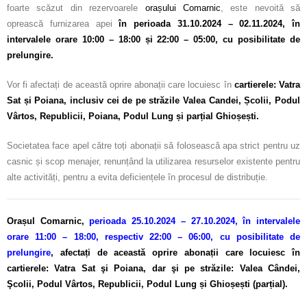
foarte scăzut din rezervoarele
orașului Comarnic
, este nevoită să
oprească furnizarea apei
în perioada 31.10.2024 – 02.11.2024, în
intervalele orare 10:00 – 18:00 și 22:00 – 05:00, cu posibilitate de
prelungire.
Vor fi afectați de această oprire abonații care locuiesc în
cartierele: Vatra
Sat și Poiana, inclusiv cei de pe străzile Valea Candei, Școlii, Podul
Vârtos, Republicii, Poiana, Podul Lung și parțial Ghioșești.
Societatea face apel către toți abonații să folosească apa strict pentru uz
casnic și scop menajer, renunțând la utilizarea resurselor existente pentru
alte activități, pentru a evita deficiențele în procesul de distribuție.
Orașul Comarnic,
perioada 25.10.2024 – 27.10.2024, în intervalele
orare 11:00 – 18:00, respectiv 22:00 – 06:00, cu posibilitate de
prelungire
,
afectați de această oprire abonații care locuiesc în
cartierele: Vatra Sat şi Poiana, dar şi pe străzile: Valea Cândei,
Şcolii, Podul Vârtos, Republicii, Podul Lung și Ghioșești (parțial).