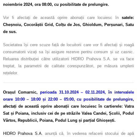
noiembrie 2024, ora 08:00, cu posibilitate de prelungire.
Vor fi afectați de această oprire abonații care locuiesc în
satele:
Cheșnoiu, Cocorăștii Grid, Colțu de Jos, Ghioldum, Perșunari, Satu
de sus
.
Societatea își cere scuze față de locuitorii care vor fi afectați și roagă
consumatorii vizați sa își asigure rezerve pentru consum și uz casnic.
Reluarea distribuției către utilizatorii HIDRO Prahova S.A. se va face
treptat, la parametrii de calitate corespunzători, pe măsura umplerii
rețelelor.
Orașul Comarnic,
perioada 31.10.2024 – 02.11.2024, în intervalele
orare 10:00 – 18:00 și 22:00 – 05:00, cu posibilitate de prelungire
,
afectați de această oprire abonații care locuiesc în cartierele: Vatra
Sat și Poiana, inclusiv cei de pe străzile Valea Candei, Școlii, Podul
Vârtos, Republicii, Poiana, Podul Lung și parțial Ghioșești.
HIDRO Prahova S.A.
anunță că, în vederea refacerii stocului de apă