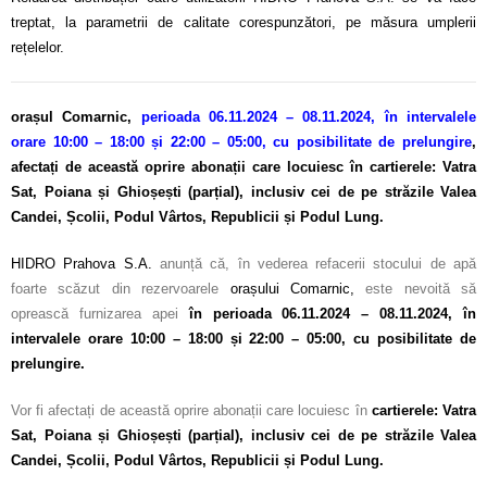
treptat, la parametrii de calitate corespunzători, pe măsura umplerii
rețelelor.
orașul Comarnic,
perioada 06.11.2024 – 08.11.2024, în intervalele
orare 10:00 – 18:00 și 22:00 – 05:00, cu posibilitate de prelungire
,
afectați de această oprire abonații care locuiesc în cartierele: Vatra
Sat, Poiana și Ghioșești (parțial), inclusiv cei de pe străzile Valea
Candei, Școlii, Podul Vârtos, Republicii și Podul Lung.
HIDRO Prahova S.A.
anunță că, în vederea refacerii stocului de apă
foarte scăzut din rezervoarele
orașului Comarnic,
este nevoită să
oprească furnizarea apei
în perioada 06.11.2024 – 08.11.2024, în
intervalele orare 10:00 – 18:00 și 22:00 – 05:00, cu posibilitate de
prelungire.
Vor fi afectați de această oprire abonații care locuiesc în
cartierele: Vatra
Sat, Poiana și Ghioșești (parțial), inclusiv cei de pe străzile Valea
Candei, Școlii, Podul Vârtos, Republicii și Podul Lung.