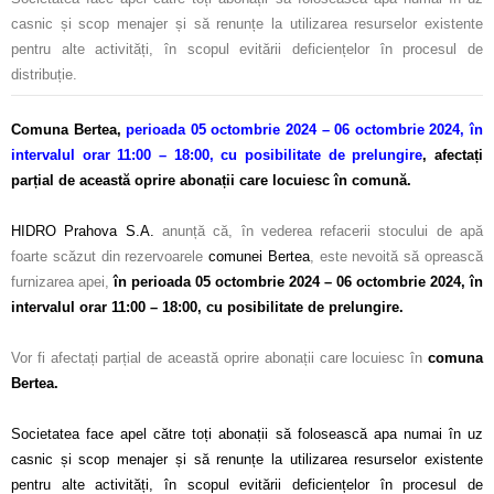
casnic și scop menajer și să renunțe la utilizarea resurselor existente
pentru alte activități, în scopul evitării deficiențelor în procesul de
distribuție.
Comuna Bertea,
perioada 05 octombrie 2024 – 06 octombrie 2024, în
intervalul orar 11:00 – 18:00, cu posibilitate de prelungire
, afectați
parțial de această oprire abonații care locuiesc în comună.
–
HIDRO Prahova S.A.
anunță că, în vederea refacerii stocului de apă
foarte scăzut din rezervoarele
comunei Bertea
, este nevoită să oprească
furnizarea apei,
în perioada 05 octombrie 2024 – 06 octombrie 2024, în
intervalul orar 11:00 – 18:00, cu posibilitate de prelungire.
–
Vor fi afectați parțial de această oprire abonații care locuiesc în
comuna
Bertea.
–
Societatea face apel către toți abonații să folosească apa numai în uz
casnic și scop menajer și să renunțe la utilizarea resurselor existente
pentru alte activități, în scopul evitării deficiențelor în procesul de