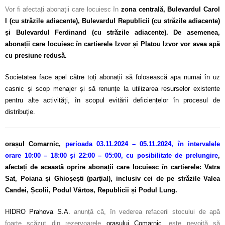
Vor fi afectați abonații care locuiesc în
zona centrală, Bulevardul Carol
I (cu străzile adiacente), Bulevardul Republicii (cu străzile adiacente)
și Bulevardul Ferdinand (cu străzile adiacente). De asemenea,
abonații care locuiesc în cartierele Izvor și Platou Izvor vor avea apă
cu presiune redusă.
Societatea face apel către toți abonații să folosească apa numai în uz
casnic și scop menajer și să renunțe la utilizarea resurselor existente
pentru alte activități, în scopul evitării deficiențelor în procesul de
distribuție.
orașul Comarnic,
perioada 03.11.2024 – 05.11.2024, în intervalele
orare 10:00 – 18:00 și 22:00 – 05:00, cu posibilitate de prelungire
,
afectați de această oprire abonații care locuiesc în cartierele: Vatra
Sat, Poiana și Ghioșești (parțial), inclusiv cei de pe străzile Valea
Candei, Școlii, Podul Vârtos, Republicii și Podul Lung.
HIDRO Prahova S.A.
anunță că, în vederea refacerii stocului de apă
foarte scăzut din rezervoarele
orașului Comarnic,
este nevoită să