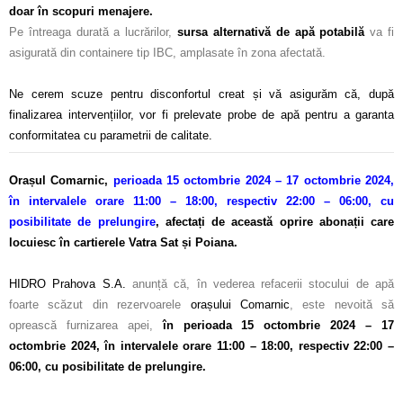
doar
în scopuri menajere.
Pe întreaga durată a lucrărilor,
sursa alternativă de apă potabilă
va fi
asigurată din containere tip IBC, amplasate în zona afectată.
–
Ne cerem scuze pentru disconfortul creat și vă asigurăm că, după
finalizarea intervențiilor, vor fi prelevate probe de apă pentru a garanta
conformitatea cu parametrii de calitate.
Orașul Comarnic,
perioada 15 octombrie 2024 – 17 octombrie 2024,
în intervalele orare 11:00 – 18:00, respectiv 22:00 – 06:00, cu
posibilitate de prelungire
, afectați de această oprire abonații care
locuiesc în cartierele Vatra Sat și Poiana.
–
HIDRO Prahova S.A.
anunță că, în vederea refacerii stocului de apă
foarte scăzut din rezervoarele
orașului Comarnic
, este nevoită să
oprească furnizarea apei,
în perioada 15 octombrie 2024 – 17
octombrie 2024, în intervalele orare 11:00 – 18:00, respectiv 22:00 –
06:00, cu posibilitate de prelungire.
–