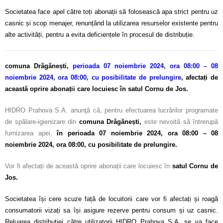
Societatea face apel către toți abonații să folosească apa strict pentru uz
casnic și scop menajer, renunțând la utilizarea resurselor existente pentru
alte activități, pentru a evita deficiențele în procesul de distribuție.
comuna Drăgănești,
perioada 07 noiembrie 2024, ora 08:00 – 08
noiembrie 2024, ora 08:00, cu posibilitate de prelungire
,
afectați de
această oprire abonații care locuiesc în satul Cornu de Jos.
HIDRO Prahova S.A. anunţă că, pentru efectuarea lucrărilor programate
de spălare-igienizare din
c
omuna Drăgănești,
este nevoită să întrerupă
furnizarea apei,
în perioada 07 noiembrie 2024, ora 08:00 – 08
noiembrie 2024, ora 08:00, cu posibilitate de prelungire.
Vor fi afectați de această oprire abonații care locuiesc în
satul Cornu de
Jos
.
Societatea își cere scuze față de locuitorii care vor fi afectați și roagă
consumatorii vizați sa își asigure rezerve pentru consum și uz casnic.
Reluarea distribuției către utilizatorii HIDRO Prahova S.A. se va face