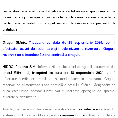
–
Societatea face apel către toți abonații să folosească apa numai în uz
casnic și scop menajer și să renunțe la utilizarea resurselor existente
pentru alte activități, în scopul evitării deficiențelor în procesul de
distribuție.
Orașul Slănic,
începând cu data de 18 septembrie 2024, vor fi
efectuate lucrări de reabilitare și modernizare la rezervorul Gogon,
rezervor ce alimentează zona centrală a orașului
.
–
HIDRO Prahova S.A.
informează toți locuitorii și agenții economici
din
orașul Slănic
că,
începând cu data de
18 septembrie 2024
,
vor fi
efectuate lucrări de reabilitare și modernizare la rezervorul Gogon,
rezervor ce alimentează zona centrală a orașului Slănic. Menționăm că
după efectuarea acestor lucrări vor fi realizate operațiile de spălare,
curățare și dezinfecție.
–
Așadar, pe parcursul desfășurării acestor lucrări,
se interzice
ca apa din
sistemul public să fie utilizată pentru
consumul uman.
Apa va fi utilizată