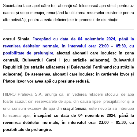
Societatea face apel către toți abonații să folosească apa strict pentru uz
casnic și scop menajer, renunțând la utilizarea resurselor existente pentru
alte activități, pentru a evita deficiențele în procesul de distribuție.
orașul Sinaia,
începând cu data de 04 noiembrie 2024, până la
revenirea debitelor normale, în intervalul orar 23:00 – 05:30, cu
posibilitate de prelungire
,
afectați abonații care locuiesc în zona
centrală, Bulevardul Carol I (cu străzile adiacente), Bulevardul
Republicii (cu străzile adiacente) și Bulevardul Ferdinand (cu străzile
adiacente). De asemenea, abonații care locuiesc în cartierele Izvor și
Platou Izvor vor avea apă cu presiune redusă.
HIDRO Prahova S.A. anunță că, în vederea refacerii stocului de apă
foarte scăzut din rezervoarele de apă, din cauza lipsei precipitațiilor și a
unui consum excesiv de apă din
orașul Sinaia
, este nevoită să întrerupă
furnizarea apei,
începând cu data de 04 noiembrie 2024, până la
revenirea debitelor normale, în intervalul orar 23:00 – 05:30, cu
posibilitate de prelungire.