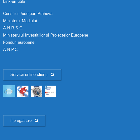
Link-uri utile
Consiliul Județean Prahova
Ministerul Mediului
A.N.R.S.C.
Ministerului Investițiilor și Proiectelor Europene
Fonduri europene
A.N.P.C
Servicii online clienți
fiipregatit.ro