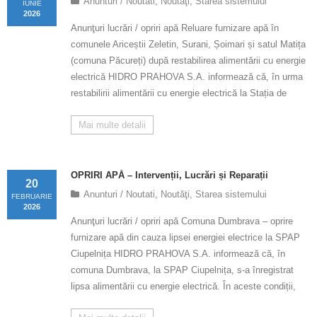
Anunturi / Noutati
,
Noutăţi
,
Starea sistemului
IUNIE
Calitatea apei
2026
Anunţuri lucrări / opriri apă Reluare furnizare apă în
Comunicare
comunele Ariceștii Zeletin, Surani, Șoimari și satul Matița
(comuna Păcureți) după restabilirea alimentării cu energie
Contact
electrică HIDRO PRAHOVA S.A. informează că, în urma
restabilirii alimentării cu energie electrică la Stația de
Mai multe detalii
OPRIRI APĂ – Intervenții, Lucrări și Reparații
20
Anunturi / Noutati
,
Noutăţi
,
Starea sistemului
FEBRUARIE
2026
Anunţuri lucrări / opriri apă Comuna Dumbrava – oprire
furnizare apă din cauza lipsei energiei electrice la SPAP
Ciupelnița HIDRO PRAHOVA S.A. informează că, în
comuna Dumbrava, la SPAP Ciupelnița, s-a înregistrat
lipsa alimentării cu energie electrică. În aceste condiții,