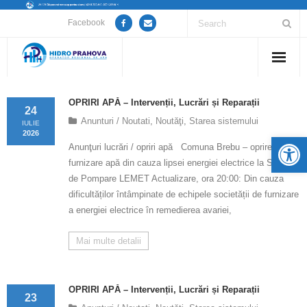
Facebook
Home
OPRIRI APĂ – Intervenții, Lucrări și Reparații
24
Anunturi / Noutati
,
Noutăţi
,
Starea sistemului
Despre noi
IULIE
2026
De
Anunţuri lucrări / opriri apă Comuna Brebu – oprire
Anunțuri lucrări / opriri apă
furnizare apă din cauza lipsei energiei electrice la Stația
de Pompare LEMET Actualizare, ora 20:00: Din cauza
Servicii
dificultăților întâmpinate de echipele societății de furnizare
a energiei electrice în remedierea avariei,
Utile
Mai multe detalii
Guvernanță Corporativă
Informații de interes public
OPRIRI APĂ – Intervenții, Lucrări și Reparații
23