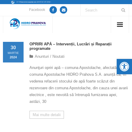
Facebook
Home
OPRIRI APĂ – Intervenții, Lucrări și Reparații
30
programate
Despre noi
MARTIE
Anunturi / Noutati
2024
De
Anunțuri lucrări / opriri apă
Anunţuri opriri apă – comuna Apostolache, afectată
comuna Apostolache HIDRO Prahova S.A. anunță că, în
Servicii
vederea refacerii stocului de apă foarte scăzut din
rezervoare din comuna Apostolache, din cauza unei avarii
Utile
electrice , este nevoită să întrerupă furnizarea apei,
astăzi, 30
Guvernanță Corporativă
Mai multe detalii
Informații de interes public