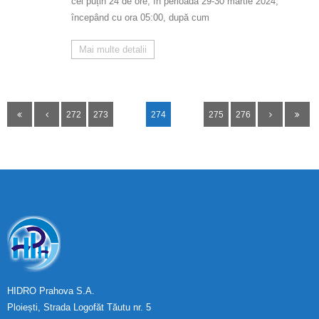
cel puțin 24 de ore, în perioada 29-30 martie 2024,
începând cu ora 05:00, după cum
Mai multe detalii
272
273
274
275
276
HIDRO Prahova S.A.
Ploiești, Strada Logofăt Tăutu nr. 5