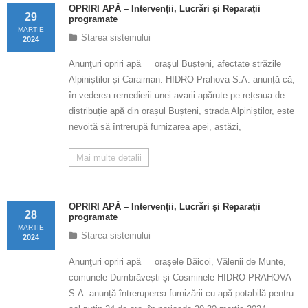
Calitatea apei
OPRIRI APĂ – Intervenții, Lucrări și Reparații
29
programate
MARTIE
Comunicare
Starea sistemului
2024
Anunţuri opriri apă orașul Bușteni, afectate străzile
Contact
Alpiniștilor și Caraiman. HIDRO Prahova S.A. anunță că,
în vederea remedierii unei avarii apărute pe rețeaua de
distribuție apă din orașul Bușteni, strada Alpiniștilor, este
nevoită să întrerupă furnizarea apei, astăzi,
Mai multe detalii
OPRIRI APĂ – Intervenții, Lucrări și Reparații
28
programate
MARTIE
Starea sistemului
2024
Anunţuri opriri apă orașele Băicoi, Vălenii de Munte,
comunele Dumbrăvești și Cosminele HIDRO PRAHOVA
S.A. anunță întreruperea furnizării cu apă potabilă pentru