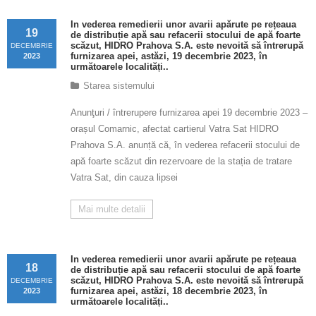
Calitatea apei
In vederea remedierii unor avarii apărute pe rețeaua
19
de distribuție apă sau refacerii stocului de apă foarte
Comunicare
scăzut, HIDRO Prahova S.A. este nevoită să întrerupă
DECEMBRIE
furnizarea apei, astăzi, 19 decembrie 2023, în
2023
următoarele localități..
Contact
Starea sistemului
Anunţuri / întrerupere furnizarea apei 19 decembrie 2023 –
orașul Comarnic, afectat cartierul Vatra Sat HIDRO
Prahova S.A. anunță că, în vederea refacerii stocului de
apă foarte scăzut din rezervoare de la stația de tratare
Vatra Sat, din cauza lipsei
Mai multe detalii
In vederea remedierii unor avarii apărute pe rețeaua
18
de distribuție apă sau refacerii stocului de apă foarte
scăzut, HIDRO Prahova S.A. este nevoită să întrerupă
DECEMBRIE
furnizarea apei, astăzi, 18 decembrie 2023, în
2023
următoarele localități..