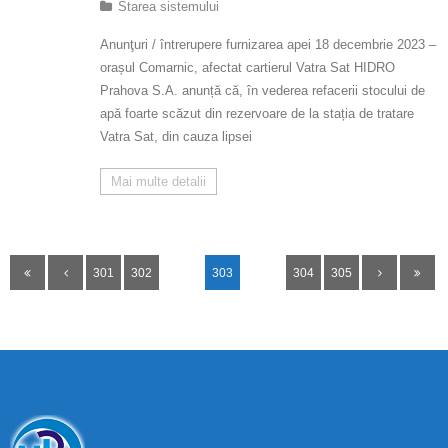
Starea sistemului
Anunţuri / întrerupere furnizarea apei 18 decembrie 2023 –
orașul Comarnic, afectat cartierul Vatra Sat HIDRO
Prahova S.A. anunță că, în vederea refacerii stocului de
apă foarte scăzut din rezervoare de la stația de tratare
Vatra Sat, din cauza lipsei
Mai multe detalii
301
302
303
304
305