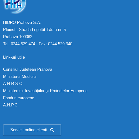
HIDRO Prahova S.A.
Ploiești, Strada Logofăt Tăutu nr. 5
Prahova 100062
Tel: 0244.529.474 - Fax: 0244.529.340
Link-uri utile
Consiliul Județean Prahova
Ministerul Mediului
A.N.R.S.C.
Ministerului Investițiilor și Proiectelor Europene
Fonduri europene
A.N.P.C
Servicii online clienți