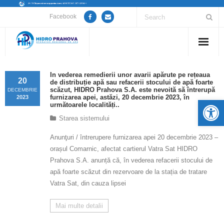
Facebook
Home
In vederea remedierii unor avarii apărute pe rețeaua
20
de distribuție apă sau refacerii stocului de apă foarte
Despre noi
scăzut, HIDRO Prahova S.A. este nevoită să întrerupă
DECEMBRIE
furnizarea apei, astăzi, 20 decembrie 2023, în
2023
De
următoarele localități..
Anunțuri lucrări / opriri apă
Starea sistemului
Servicii
Anunţuri / întrerupere furnizarea apei 20 decembrie 2023 –
orașul Comarnic, afectat cartierul Vatra Sat HIDRO
Utile
Prahova S.A. anunță că, în vederea refacerii stocului de
apă foarte scăzut din rezervoare de la stația de tratare
Guvernanță Corporativă
Vatra Sat, din cauza lipsei
Informații de interes public
Mai multe detalii