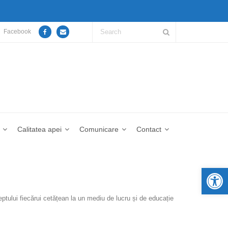
Facebook
Calitatea apei
Comunicare
Contact
De
ptului fiecărui cetățean la un mediu de lucru și de educație