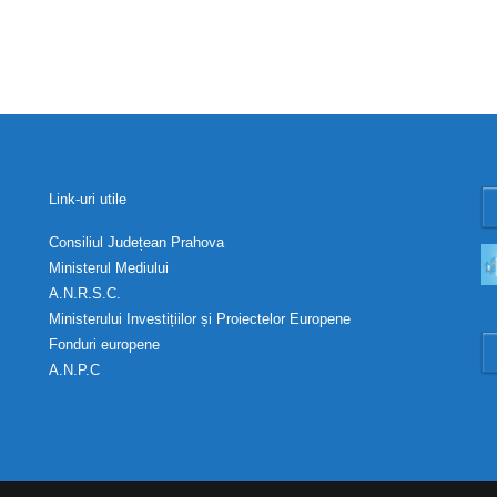
Link-uri utile
Consiliul Județean Prahova
Ministerul Mediului
A.N.R.S.C.
Ministerului Investițiilor și Proiectelor Europene
Fonduri europene
A.N.P.C