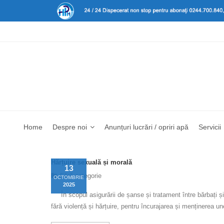
Home
Despre noi
Anunțuri lucrări / opriri apă
Servicii
Hărțuire sexuală și morală
13
Fără categorie
OCTOMBRIE
2025
În scopul asigurării de șanse și tratament între bărbați și 
fără violență și hărțuire, pentru încurajarea și menținerea u