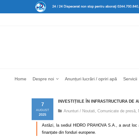
Home
Despre noi
Anunțuri lucrări / opriri apă
Servicii
INVESTIȚIILE ÎN INFRASTRUCTURA DE 
7
AUGUST
Anunturi / Noutati
,
Comunicate de presă
,
2025
Astăzi, la sediul HIDRO PRAHOVA S.A., a avut loc 𝐬̦𝐞𝐝𝐢𝐧𝐭
finanțate din fonduri europene.