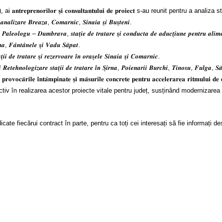
𝐭𝐫𝐞𝐩𝐫𝐞𝐧𝐨𝐫𝐢𝐥𝐨𝐫 𝐬̦𝐢 𝐜𝐨𝐧𝐬𝐮𝐥𝐭𝐚𝐧𝐭𝐮𝐥𝐮𝐢 𝐝𝐞 𝐩𝐫𝐨𝐢𝐞𝐜𝐭 s-au reunit pentru a 
𝒂𝒏𝒂𝒍𝒊𝒛𝒂𝒓𝒆 𝑩𝒓𝒆𝒂𝒛𝒂, 𝑪𝒐𝒎𝒂𝒓𝒏𝒊𝒄, 𝑺𝒊𝒏𝒂𝒊𝒂 𝒔̦𝒊 𝑩𝒖𝒔̦𝒕𝒆𝒏𝒊.
𝒂𝒍𝒆𝒐𝒍𝒐𝒈𝒖 – 𝑫𝒖𝒎𝒃𝒓𝒂𝒗𝒂, 𝒔𝒕𝒂𝒕̦𝒊𝒆 𝒅𝒆 𝒕𝒓𝒂𝒕𝒂𝒓𝒆 𝒔̦𝒊 𝒄𝒐𝒏𝒅𝒖𝒄𝒕𝒂 𝒅𝒆 𝒂𝒅𝒖𝒄𝒕̦𝒊𝒖𝒏𝒆 𝒑𝒆𝒏𝒕𝒓𝒖 𝒂𝒍𝒊𝒎𝒆𝒏𝒕
𝒂, 𝑭𝒂̂𝒏𝒕𝒂̂𝒏𝒆𝒍𝒆 𝒔̦𝒊 𝑽𝒂𝒅𝒖 𝑺𝒂̆𝒑𝒂𝒕.
 𝒅𝒆 𝒕𝒓𝒂𝒕𝒂𝒓𝒆 𝒔̦𝒊 𝒓𝒆𝒛𝒆𝒓𝒗𝒐𝒂𝒓𝒆 𝒊̂𝒏 𝒐𝒓𝒂𝒔̦𝒆𝒍𝒆 𝑺𝒊𝒏𝒂𝒊𝒂 𝒔̦𝒊 𝑪𝒐𝒎𝒂𝒓𝒏𝒊𝒄.
𝒆𝒕𝒆𝒉𝒏𝒐𝒍𝒐𝒈𝒊𝒛𝒂𝒓𝒆 𝒔𝒕𝒂𝒕̦𝒊𝒊 𝒅𝒆 𝒕𝒓𝒂𝒕𝒂𝒓𝒆 𝒊̂𝒏 𝑺̦𝒊𝒓𝒏𝒂, 𝑷𝒐𝒊𝒆𝒏𝒂𝒓𝒊𝒊 𝑩𝒖𝒓𝒄𝒉𝒊, 𝑻𝒊𝒏𝒐𝒔𝒖, 𝑭𝒖𝒍𝒈𝒂, 𝑺𝒂̆
𝐯𝐨𝐜𝐚̆𝐫𝐢𝐥𝐞 𝐢̂𝐧𝐭𝐚̂𝐦𝐩𝐢𝐧𝐚𝐭𝐞 𝐬̦𝐢 𝐦𝐚̆𝐬𝐮𝐫𝐢𝐥𝐞 𝐜𝐨𝐧𝐜𝐫𝐞𝐭𝐞 𝐩𝐞𝐧𝐭𝐫𝐮 𝐚𝐜𝐜𝐞𝐥𝐞𝐫𝐚𝐫𝐞𝐚 𝐫𝐢𝐭𝐦
 realizarea acestor proiecte vitale pentru județ, susținând modernizarea infra
te fiecărui contract în parte, pentru ca toți cei interesați să fie informați des