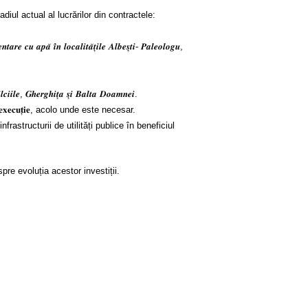
analiza stadiul actual al lucrărilor din contractele:
𝒓𝒆 𝒄𝒖 𝒂𝒑𝒂̆ 𝒊̂𝒏 𝒍𝒐𝒄𝒂𝒍𝒊𝒕𝒂̆𝒕̦𝒊𝒍𝒆 𝑨𝒍𝒃𝒆𝒔̦𝒕𝒊- 𝑷𝒂𝒍𝒆𝒐𝒍𝒐𝒈𝒖,
𝒍𝒄𝒊𝒊𝒍𝒆, 𝑮𝒉𝒆𝒓𝒈𝒉𝒊𝒕̦𝒂 𝒔̦𝒊 𝑩𝒂𝒍𝒕𝒂 𝑫𝒐𝒂𝒎𝒏𝒆𝒊.
𝐮𝐥𝐮𝐢 𝐝𝐞 𝐞𝐱𝐞𝐜𝐮𝐭̦𝐢𝐞, acolo unde este necesar.
structurii de utilități publice în beneficiul
pre evoluția acestor investiții.