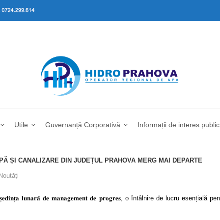
Utile
Guvernanță Corporativă
Informații de interes public
APĂ ȘI CANALIZARE DIN JUDEȚUL PRAHOVA MERG MAI DEPARTE
Noutăţi
̦𝐚 𝐥𝐮𝐧𝐚𝐫𝐚̆ 𝐝𝐞 𝐦𝐚𝐧𝐚𝐠𝐞𝐦𝐞𝐧𝐭 𝐝𝐞 𝐩𝐫𝐨𝐠𝐫𝐞𝐬, o întâlnire de lucru esen