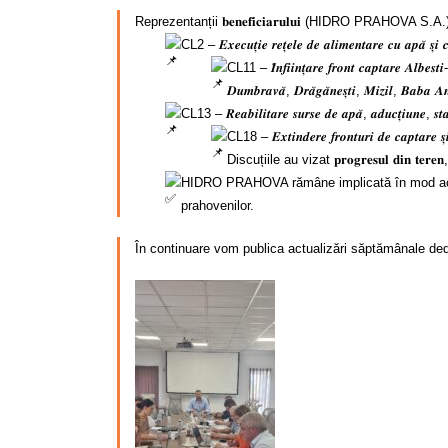
Reprezentanții 𝐛𝐞𝐧𝐞𝐟𝐢𝐜𝐢𝐚𝐫𝐮𝐥𝐮𝐢 (HIDRO PRAHOVA S.A.), ai 𝐚
CL2 – 𝑬𝒙𝒆𝒄𝒖𝒕̦𝒊𝒆 𝒓𝒆𝒕̦𝒆𝒍𝒆 𝒅𝒆 𝒂𝒍𝒊𝒎𝒆𝒏𝒕𝒂𝒓𝒆 𝒄𝒖 𝒂𝒑𝒂̆ 𝒔̦𝒊 𝒄
CL11 – 𝑰̂𝒏𝒇𝒊𝒊𝒏𝒕̦𝒂𝒓𝒆 𝒇𝒓𝒐𝒏𝒕 𝒄𝒂𝒑𝒕𝒂𝒓𝒆 𝑨𝒍𝒃𝒆𝒔𝒕𝒊- 
𝑫𝒖𝒎𝒃𝒓𝒂𝒗𝒂̆, 𝑫𝒓𝒂̆𝒈𝒂̆𝒏𝒆𝒔̦𝒕𝒊, 𝑴𝒊𝒛𝒊𝒍, 𝑩𝒂𝒃𝒂 𝑨𝒏
CL13 – 𝑹𝒆𝒂𝒃𝒊𝒍𝒊𝒕𝒂𝒓𝒆 𝒔𝒖𝒓𝒔𝒆 𝒅𝒆 𝒂𝒑𝒂̆, 𝒂𝒅𝒖𝒄𝒕̦𝒊𝒖𝒏𝒆, 𝒔𝒕𝒂𝒕̦𝒊
CL18 – 𝑬𝒙𝒕𝒊𝒏𝒅𝒆𝒓𝒆 𝒇𝒓𝒐𝒏𝒕𝒖𝒓𝒊 𝒅𝒆 𝒄𝒂𝒑𝒕𝒂𝒓𝒆 𝒔̦𝒊 𝑹
Discuțiile au vizat 𝐩𝐫𝐨𝐠𝐫𝐞𝐬𝐮𝐥 𝐝𝐢𝐧 𝐭𝐞𝐫𝐞𝐧, 𝐩𝐫
HIDRO PRAHOVA rămâne implicată în mod activ în
prahovenilor.
În continuare vom publica actualizări săptămânale dedica