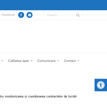
Facebook
Calitatea apei
Comunicare
Contact
De
țială pentru monitorizarea și coordonarea contractelor de lucrări