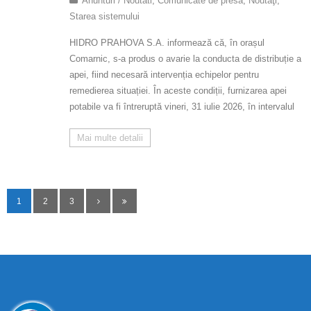
Anunturi / Noutati
,
Comunicate de presă
,
Noutăţi
,
Starea sistemului
HIDRO PRAHOVA S.A. informează că, în orașul
Comarnic, s-a produs o avarie la conducta de distribuție a
apei, fiind necesară intervenția echipelor pentru
remedierea situației. În aceste condiții, furnizarea apei
potabile va fi întreruptă vineri, 31 iulie 2026, în intervalul
Mai multe detalii
1
2
3