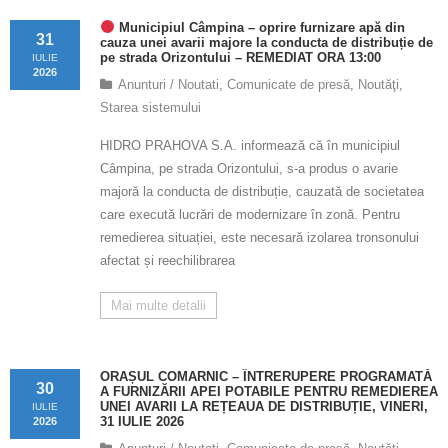
Calitatea apei
Municipiul Câmpina – oprire furnizare apă din
31
cauza unei avarii majore la conducta de distribuție de
Comunicare
pe strada Orizontului – REMEDIAT ORA 13:00
IULIE
2026
Anunturi / Noutati
,
Comunicate de presă
,
Noutăţi
,
Contact
Starea sistemului
HIDRO PRAHOVA S.A. informează că în municipiul
Câmpina, pe strada Orizontului, s-a produs o avarie
majoră la conducta de distribuție, cauzată de societatea
care execută lucrări de modernizare în zonă. Pentru
remedierea situației, este necesară izolarea tronsonului
afectat și reechilibrarea
Mai multe detalii
ORAȘUL COMARNIC – ÎNTRERUPERE PROGRAMATĂ
30
A FURNIZĂRII APEI POTABILE PENTRU REMEDIEREA
UNEI AVARII LA REȚEAUA DE DISTRIBUȚIE, VINERI,
IULIE
31 IULIE 2026
2026