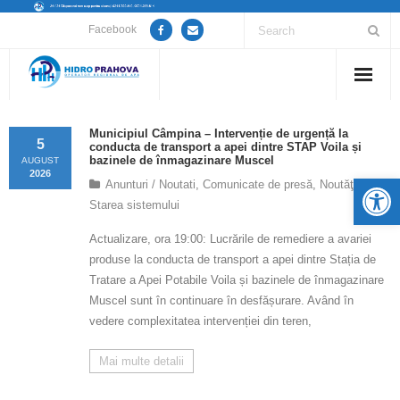
Facebook
Home
Municipiul Câmpina – Intervenție de urgență la
5
conducta de transport a apei dintre STAP Voila și
Despre noi
bazinele de înmagazinare Muscel
AUGUST
2026
De
Anunturi / Noutati
,
Comunicate de presă
,
Noutăţi
,
Anunțuri lucrări / opriri apă
Starea sistemului
Actualizare, ora 19:00: Lucrările de remediere a avariei
Servicii
produse la conducta de transport a apei dintre Stația de
Tratare a Apei Potabile Voila și bazinele de înmagazinare
Utile
Muscel sunt în continuare în desfășurare. Având în
vedere complexitatea intervenției din teren,
Guvernanță Corporativă
Mai multe detalii
Informații de interes public