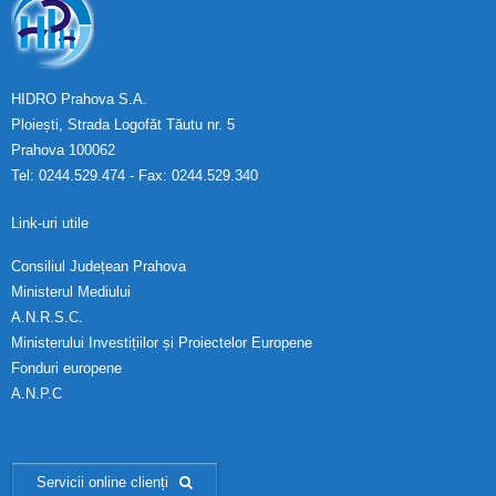
HIDRO Prahova S.A.
Ploiești, Strada Logofăt Tăutu nr. 5
Prahova 100062
Tel: 0244.529.474 - Fax: 0244.529.340
Link-uri utile
Consiliul Județean Prahova
Ministerul Mediului
A.N.R.S.C.
Ministerului Investițiilor și Proiectelor Europene
Fonduri europene
A.N.P.C
Servicii online clienți