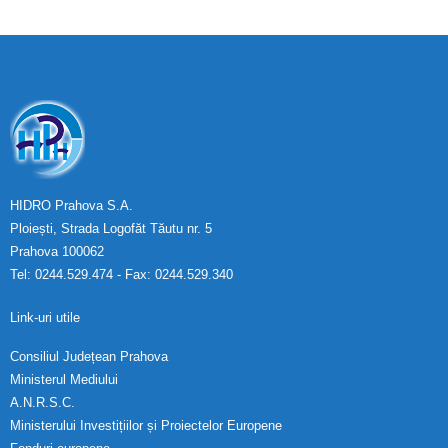
Calitatea apei
Comunicare
Contact
HIDRO Prahova S.A.
Ploiești, Strada Logofăt Tăutu nr. 5
Prahova 100062
Tel: 0244.529.474 - Fax: 0244.529.340
Link-uri utile
Consiliul Județean Prahova
Ministerul Mediului
A.N.R.S.C.
Ministerului Investițiilor și Proiectelor Europene