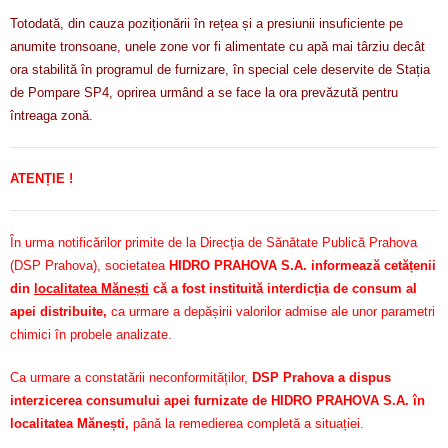
Totodată, din cauza poziționării în rețea și a presiunii insuficiente pe
anumite tronsoane, unele zone vor fi alimentate cu apă mai târziu decât
ora stabilită în programul de furnizare, în special cele deservite de Stația
de Pompare SP4, oprirea urmând a se face la ora prevăzută pentru
întreaga zonă.
ATENȚIE !
În urma notificărilor primite de la Direcția de Sănătate Publică Prahova
(DSP Prahova), societatea
HIDRO PRAHOVA S.A. informează cetățenii
din
localitatea Mănești
că a fost instituită interdicția de consum al
apei distribuite,
ca urmare a depășirii valorilor admise ale unor parametri
chimici în probele analizate.
Ca urmare a constatării neconformităților,
DSP Prahova a dispus
interzicerea consumului apei furnizate de HIDRO PRAHOVA S.A. în
localitatea Mănești,
până la remedierea completă a situației.