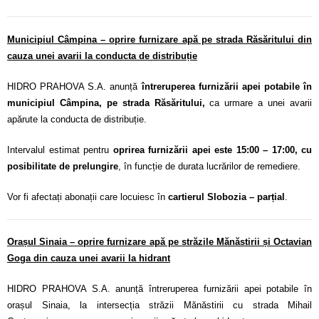
Municipiul Câmpina – oprire furnizare apă pe strada Răsăritului din
cauza unei avarii la conducta de distribuție
HIDRO PRAHOVA S.A. anunță
întreruperea furnizării apei potabile în
municipiul Câmpina, pe strada Răsăritului,
ca urmare a unei avarii
apărute la conducta de distribuție.
Intervalul estimat pentru
oprirea furnizării apei este 15:00 – 17:00, cu
posibilitate de prelungire
, în funcție de durata lucrărilor de remediere.
Vor fi afectați abonații care locuiesc în
cartierul Slobozia – parțial
.
Orașul Sinaia – oprire furnizare apă pe străzile Mănăstirii și Octavian
Goga din cauza unei avarii la hidrant
HIDRO PRAHOVA S.A. anunță întreruperea furnizării apei potabile în
orașul Sinaia, la intersecția străzii Mănăstirii cu strada Mihail