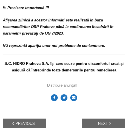
!!! Precizare importantă !!!
Afișarea zilnică a acestor informări este realizată în baza
recomandărilor DSP Prahova până la confirmarea încadrării în
parametrii prevăzuți de OG 7/2023.
NU reprezintă apariția unor noi probleme de contaminare.
S.C. HIDRO Prahova S.A. își cere scuze pentru disconfortul
creat și
asigură că întreprinde toate demersurile pentru remedierea
Distribuie anunțul!
PREVIOUS
NEXT