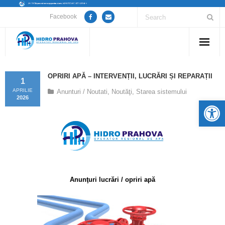
Facebook
Home
OPRIRI APĂ – INTERVENȚII, LUCRĂRI ȘI REPARAȚII
1
Despre noi
APRILIE
Anunturi / Noutati
,
Noutăţi
,
Starea sistemului
2026
De
Anunțuri lucrări / opriri apă
Servicii
Utile
Anunţuri lucrări / opriri apă
Guvernanță Corporativă
Informații de interes public