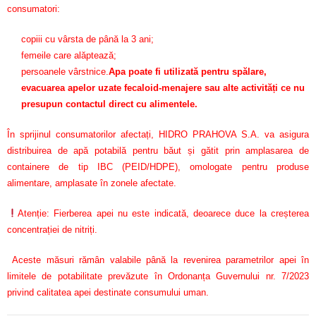
consumatori:
copiii cu vârsta de până la 3 ani;
femeile care alăptează;
persoanele vârstnice.
Apa poate fi utilizată pentru spălare,
evacuarea apelor uzate fecaloid-menajere sau alte activități ce nu
presupun contactul direct cu alimentele.
În sprijinul consumatorilor afectați, HIDRO PRAHOVA S.A. va asigura
distribuirea de apă potabilă pentru băut și gătit prin amplasarea de
containere de tip IBC (PEID/HDPE), omologate pentru produse
alimentare, amplasate în zonele afectate.
Atenție: Fierberea apei nu este indicată, deoarece duce la creșterea
concentrației de nitriți.
Aceste măsuri rămân valabile până la revenirea parametrilor apei în
limitele de potabilitate prevăzute în Ordonanța Guvernului nr. 7/2023
privind calitatea apei destinate consumului uman.