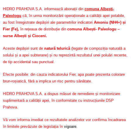
HIDRO PRAHOVA S.A. informează abonații din
comuna Albești-
Paleologu
că, în urma monitorizării operaționale a calității apei potabile,
au fost înregistrate depășiri ale parametrilor indicatori
Amoniu (NH4+) și
Fier (Fe)
,
în rețeaua de distribuție din
comuna Albești- Paleologu –
surse Albești și Cioceni.
Aceste depășiri sunt de
natură telurică
(legate de compoziția naturală a
solului și a apei subterane) și nu reprezintă rezultatul unei poluări recente,
de tip accidental sau punctual.
Efecte posibile: din cauza indicatorului Fier, apa poate prezenta colorare
brun-roșiatică, fără a implica un risc pentru sănătate.
HIDRO PRAHOVA S.A. a dispus măsuri de remediere și monitorizare
suplimentară a calității apei, în conformitate cu instrucțiunile DSP
Prahova.
Vă vom informa imediat ce rezultatele analizelor vor confirma încadrarea
în limitele prevăzute de legislația în
vigoare.