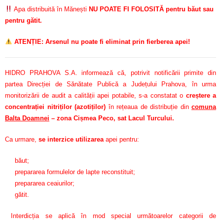
Apa distribuită în Mănești
NU POATE FI FOLOSITĂ pentru băut sau
pentru gătit.
ATENȚIE: Arsenul nu poate fi eliminat prin fierberea apei!
HIDRO PRAHOVA S.A. informează că, potrivit notificării primite din
partea Direcției de Sănătate Publică a Județului Prahova, în urma
monitorizării de audit a calității apei potabile, s-a constatat o
creștere a
concentrației nitriților (azotiților)
în rețeaua de distribuție din
comuna
Balta Doamnei
– zona Cișmea Peco, sat Lacul Turcului.
Ca urmare,
se interzice utilizarea
apei pentru:
băut;
prepararea formulelor de lapte reconstituit;
prepararea ceaiurilor;
gătit.
Interdicția se aplică în mod special următoarelor categorii de