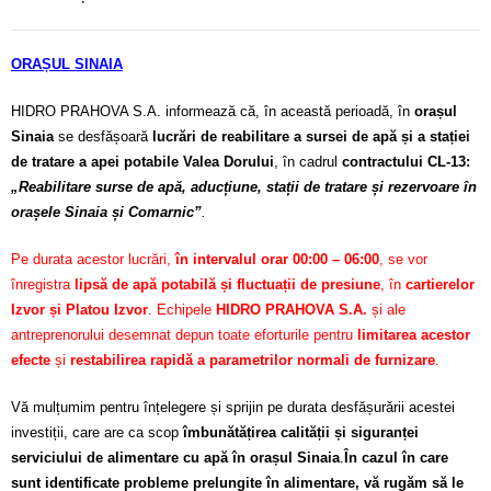
ORAȘUL SINAIA
HIDRO PRAHOVA S.A. informează că, în această perioadă, în
orașul
Sinaia
se desfășoară
lucrări de reabilitare a sursei de apă și a stației
de tratare a apei potabile Valea Dorului
, în cadrul
contractului CL-13:
„Reabilitare surse de apă, aducțiune, stații de tratare și rezervoare în
orașele Sinaia și Comarnic”
.
Pe durata acestor lucrări,
în intervalul orar 00:00 – 06:00
, se vor
înregistra
lipsă de apă potabilă și fluctuații de presiune
, în
cartierelor
Izvor și Platou Izvor
. Echipele
HIDRO PRAHOVA S.A.
și ale
antreprenorului desemnat depun toate eforturile pentru
limitarea acestor
efecte
și
restabilirea rapidă a parametrilor normali de furnizare
.
Vă mulțumim pentru înțelegere și sprijin pe durata desfășurării acestei
investiții, care are ca scop
îmbunătățirea calității și siguranței
serviciului de alimentare cu apă în orașul Sinaia
.
În cazul în care
sunt identificate probleme prelungite în alimentare, vă rugăm să le