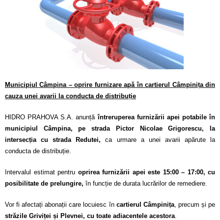
Calitatea apei
Comunicare
Contact
Municipiul Câmpina – oprire furnizare apă în cartierul Câmpinița din
cauza unei avarii la conducta de distribuție
HIDRO PRAHOVA S.A. anunță
întreruperea furnizării apei potabile în
municipiul Câmpina, pe strada Pictor Nicolae Grigorescu, la
intersecția cu strada Redutei,
ca urmare a unei avarii apărute la
conducta de distribuție.
Intervalul estimat pentru
oprirea furnizării apei este 15:00 – 17:00, cu
posibilitate de prelungire,
în funcție de durata lucrărilor de remediere.
Vor fi afectați abonații care locuiesc în
cartierul Câmpinița
, precum și pe
străzile
Griviței și Plevnei, cu toate adiacentele acestora
.