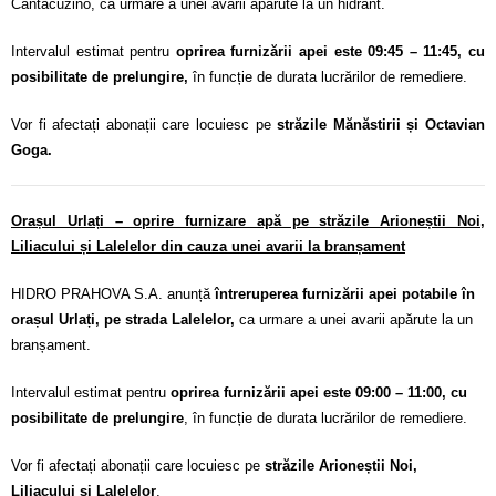
Cantacuzino, ca urmare a unei avarii apărute la un hidrant.
Intervalul estimat pentru
oprirea furnizării apei este 09:45 – 11:45, cu
posibilitate de prelungire,
în funcție de durata lucrărilor de remediere.
Vor fi afectați abonații care locuiesc pe
străzile Mănăstirii și Octavian
Goga.
Orașul Urlați – oprire furnizare apă pe străzile Arioneștii Noi,
Liliacului și Lalelelor din cauza unei avarii la branșament
HIDRO PRAHOVA S.A. anunță
întreruperea furnizării apei potabile în
orașul Urlați, pe strada Lalelelor,
ca urmare a unei avarii apărute la un
branșament.
Intervalul estimat pentru
oprirea furnizării apei este 09:00 – 11:00, cu
posibilitate de prelungire
, în funcție de durata lucrărilor de remediere.
Vor fi afectați abonații care locuiesc pe
străzile Arioneștii Noi,
Liliacului și Lalelelor
.