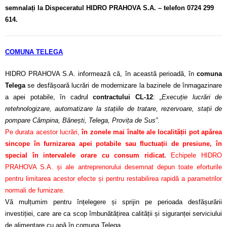
semnalați la Dispeceratul HIDRO PRAHOVA S.A. – telefon 0724 299
614.
COMUNA TELEGA
HIDRO PRAHOVA S.A. informează că, în această perioadă, în
comuna
Telega
se desfășoară lucrări de modernizare la bazinele de înmagazinare
a apei potabile, în cadrul
contractului CL-12
:
„Execuție lucrări de
retehnologizare, automatizare la stațiile de tratare, rezervoare, stații de
pompare Câmpina, Bănești, Telega, Provița de Sus”.
Pe durata acestor lucrări,
în zonele mai înalte ale localității pot apărea
sincope în furnizarea apei potabile sau fluctuații de presiune, în
special în intervalele orare cu consum ridicat.
Echipele HIDRO
PRAHOVA S.A. și ale antreprenorului desemnat depun toate eforturile
pentru limitarea acestor efecte și pentru restabilirea rapidă a parametrilor
normali de furnizare.
Vă mulțumim pentru înțelegere și sprijin pe perioada desfășurării
investiției, care are ca scop îmbunătățirea calității și siguranței serviciului
de alimentare cu apă în comuna Telega.