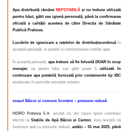
Apa distribuită rămâne
NEPOTABILĂ
și nu trebuie utilizată
pentru băut, gătit sau igienă personală
, până la confirmarea
oficială a calității acesteia de către Direcția de Sănătate
Publică Prahova.
Lucrările de
igienizare a rețelelor de distribuție
continuă
în
această perioadă, în paralel cu monitorizarea calității apei.
În această perioadă,
apa trebuie să fie folosită DOAR în
scop
menajer
,
iar pentru băut sau gătit poate fi
utilizată în
continuare apa potabilă furnizată prin containerele tip IBC
amplasate în punctele anunțate anterior.
orașul Băicoi și comuna Scorțeni – presiune redusă
HIDRO Prahova S.A.
anunță că, din cauza lipsei curentului
electric la
Stațiile de Apă Băicoi și Canton
,
este nevoită să
furnizeze apă cu presiune redusă,
astăzi
– 01 mai 2025, până