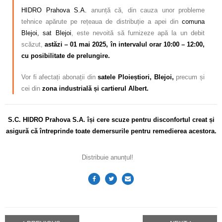
HIDRO Prahova S.A.
anunță că, din cauza unor probleme
tehnice apărute pe rețeaua de distribuție a apei din
comuna
Blejoi, sat Blejoi
,
este nevoită să furnizeze apă la un debit
scăzut,
astăzi – 01 mai 2025, în intervalul orar 10:00 – 12:00,
cu posibilitate de prelungire.
Vor fi afectați abonații din
satele Ploieștiori, Blejoi,
precum și
cei din
zona industrială și cartierul Albert.
S.C. HIDRO Prahova S.A. își cere scuze pentru disconfortul
creat și
asigură că întreprinde toate demersurile pentru remedierea acestora.
Distribuie anunțul!