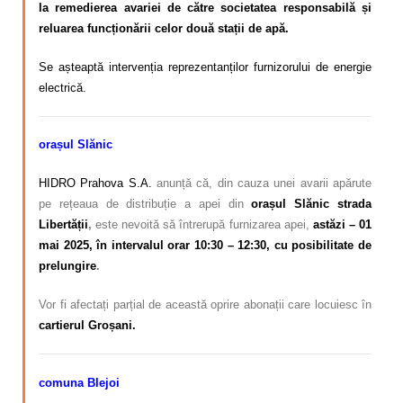
la remedierea avariei de către societatea responsabilă și
reluarea funcționării celor două stații de apă.
Se așteaptă intervenția reprezentanților furnizorului de energie
electrică.
orașul Slănic
HIDRO Prahova S.A.
anunță că, din cauza unei avarii apărute
pe rețeaua de distribuție a apei din
orașul Slănic strada
Libertății
,
este nevoită să întrerupă furnizarea apei,
astăzi
– 01
mai 2025, în intervalul orar 10:30 – 12:30, cu posibilitate de
prelungire
.
Vor fi afectați parțial de această oprire abonații care locuiesc în
cartierul Groșani.
comuna Blejoi