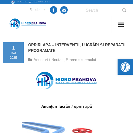
Facebook
Home
OPRIRI APĂ – INTERVENȚII, LUCRĂRI ȘI REPARAȚII
1
PROGRAMATE
Despre noi
MAI
2025
De
Anunturi / Noutati
,
Starea sistemului
Anunțuri lucrări / opriri apă
Servicii
Utile
Anunţuri lucrări / opriri apă
Guvernanță Corporativă
Informații de interes public