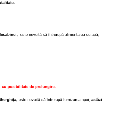
talitate.
elecabinei,
este nevoită să întrerupă alimentarea cu apă,
 cu posibilitate de prelungire.
Gherghița,
este nevoită să întrerupă furnizarea apei,
astăzi