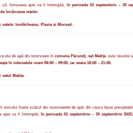
el că,
furnizarea apei va fi întreruptă,
în perioada 01 septembrie – 30 sep
 de încărcarea rețelei.
în
satele: Iordăcheanu, Plavia și Mocești.
cului de apă din rezervoare în
comuna Păcureți, sat Matița
, este nevoită 
eața în intervalele orare 06:00 – 09:00, iar seara 18:00 – 21:00.
în
satul Matița.
tocului foarte scăzut din rezervoarele de apă, din cauza lipsei precipitați
a apei va fi întreruptă,
în perioada 01 septembrie – 30 septembrie 2025, î