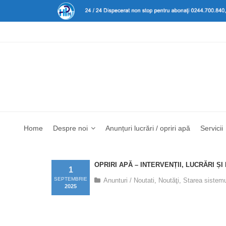
Home
Despre noi
Anunțuri lucrări / opriri apă
Servicii
OPRIRI APĂ – INTERVENȚII, LUCRĂRI ȘI
1
SEPTEMBRIE
Anunturi / Noutati
,
Noutăţi
,
Starea sistemu
2025