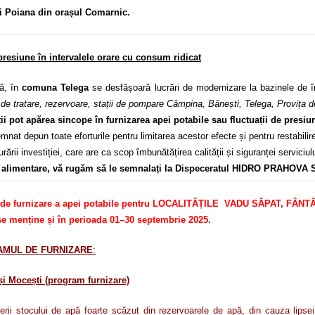
 și Poiana din orașul Comarnic.
 presiune în intervalele orare cu consum ridicat
ă, în
comuna Telega
se desfășoară lucrări de modernizare la bazinele de î
le de tratare, rezervoare, stații de pompare Câmpina, Bănești, Telega, Provița 
ții pot apărea sincope în furnizarea apei potabile sau fluctuații de presiu
 depun toate eforturile pentru limitarea acestor efecte și pentru restabilirea
ării investiției, care are ca scop îmbunătățirea calității și siguranței servici
în alimentare, vă rugăm să le semnalați la Dispeceratul HIDRO PRAHOVA S
 de furnizare a apei potabile pentru LOCALITĂȚILE VADU SĂPAT, F
menține și în perioada 01–30 septembrie 2025.
RAMUL DE FURNIZARE
:
i Mocești (program furnizare)
 stocului de apă foarte scăzut din rezervoarele de apă, din cauza lipsei 