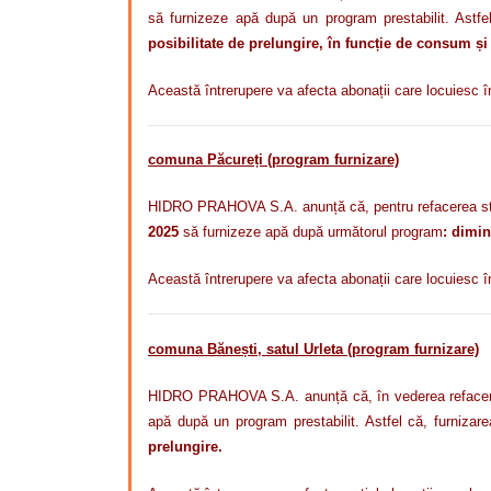
să
furnizeze apă după un program
prestabilit. Astf
posibilitate de prelungire, în funcție de consum și
Această întrerupere va afecta abonații care locuiesc 
comuna Păcureți (program furnizare)
HIDRO PRAHOVA S.A. anunță că, pentru refacerea sto
2025
să furnizeze apă după următorul program
: dimin
Această întrerupere va afecta abonații care locuiesc 
comuna Bănești, satul Urleta (program furnizare)
HIDRO PRAHOVA S.A. anunță că, în vederea refacerii s
apă după un program
prestabilit. Astfel că,
furnizare
prelungire.