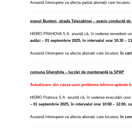
Această întrerupere va afecta parțial abonații care locuiesc
orașul Bușteni, strada Telecabinei – avarie conductă de 
HIDRO PRAHOVA S.A. anunță că, în vederea remedierii unei 
astăzi – 01 septembrie 2025, în intervalul orar 10:30 – 1
Această întrerupere va afecta abonații care locuiesc
în cart
comuna Gherghița – lucrări de mentenanță la SPAP
Actualizare: din cauza unor probleme tehnice apărute în 
HIDRO Prahova S.A. anunță că, în vederea executării unor 
– 01 septembrie 2025, în intervalul orar 10:00 – 12:00, cu
Această întrerupere va afecta abonații care locuiesc
în co