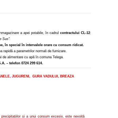
nmagazinare a apei potabile, în cadrul
contractului CL-12
:
de Sus”.
ne, în special în intervalele orare cu consum ridicat.
 rapidă a parametrilor normali de furnizare.
ului de alimentare cu apă în comuna Telega.
.A. – telefon 0724 299 614.
ÂNTÂNELE, JUGURENI, GURA VADULUI, BREAZA
precipitațiilor și a unui consum excesiv,
este nevoită