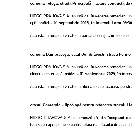
comuna Telega, strada Principală – avarie conductă de 
HIDRO PRAHOVA S.A. anunță că, în vederea remedierii unei 
apă,
astăzi – 01 septembrie 2025, în intervalul orar 09:30
Această întrerupere va afecta parțial abonații care locuiesc
comuna Dumbrăvești, satul Dumbrăvești, strada Fermei 
HIDRO PRAHOVA S.A. anunță că, în vederea remedierii unei 
alimentarea cu apă,
astăzi – 01 septembrie 2025, în interv
Această întrerupere va afecta abonații care locuiesc
pe str
orașul Comarnic – lipsă apă pentru refacerea stocului la
HIDRO PRAHOVA S.A. informează că, din
începând de 
furnizarea apei potabile pentru refacerea stocului de apă la 