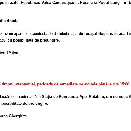
pe străzile: Republicii, Valea Cândei, Școlii, Poiana și Podul Lung – în to
distribuție
avarii apărute la conducta de distribuție apă
din orașul Bușteni, strada T
3:30, cu posibilitate de prelungire.
ierul Silva.
timpul intervenției, perioada de remediere se extinde până la ora 15:00 ,
lucrări de mentenanță la
Stația de Pompare a Apei Potabile, din comuna 
 posibilitate de prelungire.
muna Gherghița.