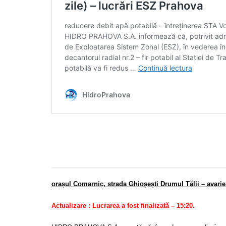
orașul Comarnic, strada Ghioșești Drumul
Tălii – avar
Actualizare : Lucrarea a fost finalizată – 15:20.