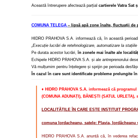
Această întrerupere afectează parțial
cartierele Vatra Sat
COMUNA TELEGA
– lipsă apă zone înalte, fluctuații de
HIDRO PRAHOVA S.A. informează că, în această perioad
„Execuție lucrări de retehnologizare, automatizare la stații
Pe durata acestor lucrări,
în zonele mai înalte ale localită
Echipele HIDRO PRAHOVA S.A. și ale antreprenorului desemnat
Vă mulțumim pentru înțelegere și sprijin pe perioada desfășur
În cazul în care sunt identificate probleme prelungite 
♦
HIDRO PRAHOVA S.A. informează că programul
(COMUNA ADUNAȚI), BĂNEȘTI (SATUL URLETA), se 
LOCALITĂȚILE ÎN CARE ESTE INSTITUIT PROG
comuna Iordacheanu, satele
:
Plavia, Iordăcheanu ș
HIDRO PRAHOVA S.A. anunță că, în vederea refacerii