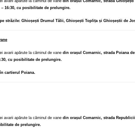
 avarii apărute la căminul de vane
din orașul Comarnic, strada Ghioșești
 – 16:30, cu posibilitate de prelungire.
pe străzile: Ghioșești Drumul Tălii, Ghioșești Toplița și Ghioșeștii de Jo
vane
 avarii apărute la căminul de vane
din orașul Comarnic, strada Poiana de
5:30, cu posibilitate de prelungire.
în cartierul Poiana.
 avarii apărute la căminul de vane
din orașul Comarnic, strada Republici
ibilitate de prelungire.