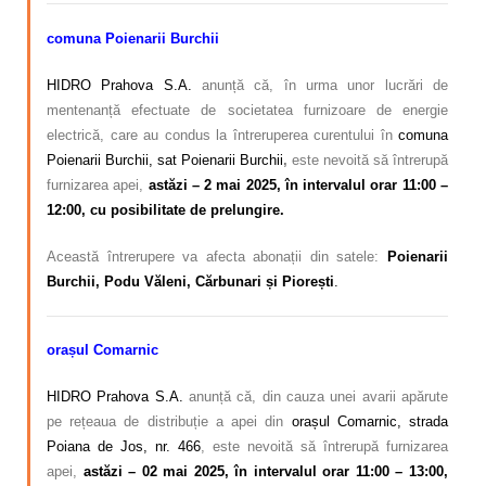
comuna Poienarii Burchii
HIDRO Prahova S.A.
anunță că, în urma unor lucrări de
mentenanță efectuate de societatea furnizoare de energie
electrică, care au condus la întreruperea curentului în
comuna
Poienarii Burchii, sat Poienarii Burchii
,
este nevoită să întrerupă
furnizarea apei,
astăzi – 2 mai 2025, în intervalul orar 11:00 –
12:00, cu posibilitate de prelungire.
Această întrerupere va afecta abonații din satele:
Poienarii
Burchii, Podu Văleni, Cărbunari și
Piorești
.
orașul Comarnic
HIDRO Prahova S.A.
anunță că, din cauza unei avarii apărute
pe rețeaua de distribuție a apei din
orașul Comarnic, strada
Poiana de Jos, nr. 466
,
este nevoită să întrerupă furnizarea
apei,
astăzi – 02 mai 2025, în intervalul orar 11:00 – 13:00,