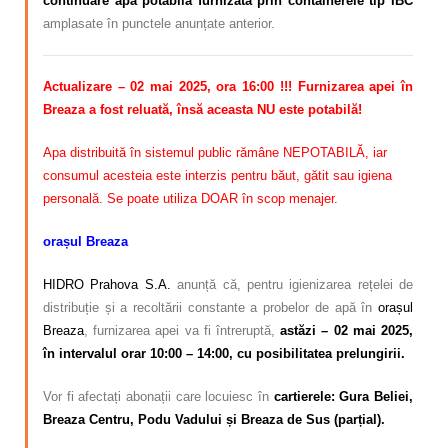
continuare apa potabilă furnizată prin containerele tip IBC
amplasate în punctele anunțate anterior.
Actualizare – 02 mai 2025, ora 16:00 !!! Furnizarea apei în
Breaza a fost reluată, însă aceasta NU este potabilă!
Apa distribuită în sistemul public rămâne NEPOTABILĂ
, iar
consumul acesteia
este interzis pentru băut, gătit sau igiena
personală
. Se poate utiliza DOAR în scop menajer.
orașul Breaza
HIDRO Prahova S.A.
anunță că, pentru igienizarea rețelei de
distribuție și a recoltării constante a probelor de apă în
orașul
Breaza
, furnizarea apei va fi întreruptă,
astăzi – 02 mai 2025,
în intervalul orar 10:00 – 14:00, cu posibilitatea prelungirii.
Vor fi afectați abonații care locuiesc în
cartierele: Gura Beliei,
Breaza Centru, Podu Vadului și Breaza de Sus (parțial).