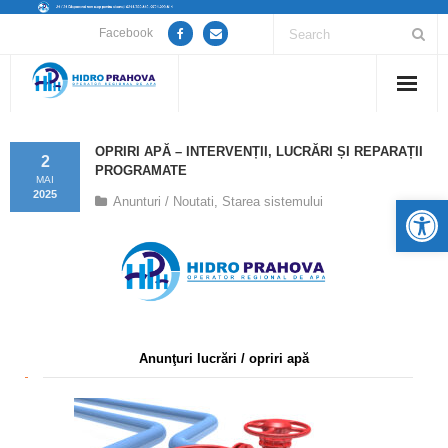
Facebook
Home
OPRIRI APĂ – INTERVENȚII, LUCRĂRI ȘI REPARAȚII
2
PROGRAMATE
Despre noi
MAI
2025
De
Anunturi / Noutati
,
Starea sistemului
Anunțuri lucrări / opriri apă
Servicii
Utile
Anunţuri lucrări / opriri apă
Guvernanță Corporativă
Informații de interes public