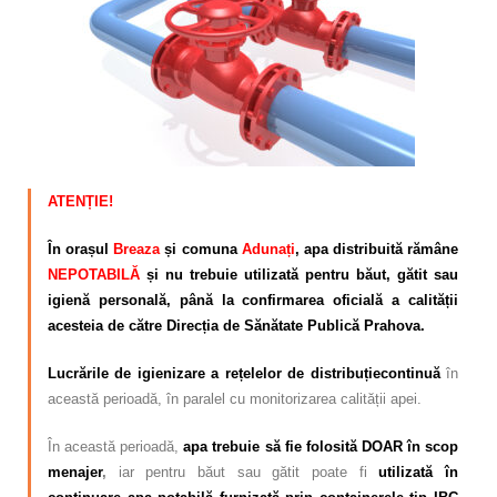
Calitatea apei
Comunicare
Contact
ATENȚIE!
În orașul
Breaza
și comuna
Adunați
, apa distribuită rămâne
NEPOTABILĂ
și nu trebuie utilizată pentru băut, gătit sau
igienă personală
, până la confirmarea oficială a calității
acesteia de către Direcția de Sănătate Publică Prahova.
Lucrările de
igienizare a rețelelor de distribuție
continuă
în
această perioadă, în paralel cu monitorizarea calității apei.
În această perioadă,
apa trebuie să fie folosită DOAR în
scop
menajer
,
iar pentru băut sau gătit poate fi
utilizată în