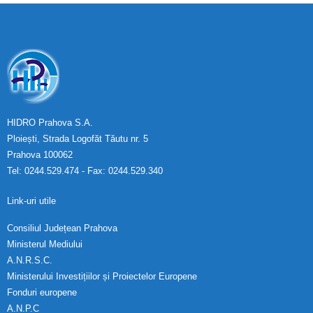
HIDRO Prahova S.A.
Ploiești, Strada Logofăt Tăutu nr. 5
Prahova 100062
Tel: 0244.529.474 - Fax: 0244.529.340
Link-uri utile
Consiliul Județean Prahova
Ministerul Mediului
A.N.R.S.C.
Ministerului Investițiilor și Proiectelor Europene
Fonduri europene
A.N.P.C