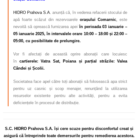
HIDRO Prahova S.A.
anunță că, în vederea refacerii stocului de
apă foarte scăzut din rezervoarele
orașului Comarnic
,
este
nevoită să oprească furnizarea apei
în perioada 03 ianuarie –
05 ianuarie 2025, în intervalele orare 10:00 – 18:00 și 22:00 –
05:00, cu posibilitate de prelungire.
Vor fi afectați de această oprire abonații care locuiesc
în
cartierele: Vatra Sat, Poiana și parțial străzile: Valea
Cândei și Școlii.
Societatea face apel către toți abonații să folosească apa strict
pentru uz casnic și scop menajer, renunțând la utilizarea
resurselor existente pentru alte activități, pentru a evita
deficiențele în procesul de distribuție.
S.C. HIDRO Prahova S.A. își cere scuze pentru disconfortul creat și
asigură că întreprinde toate demersurile pentru remedierea acestora.