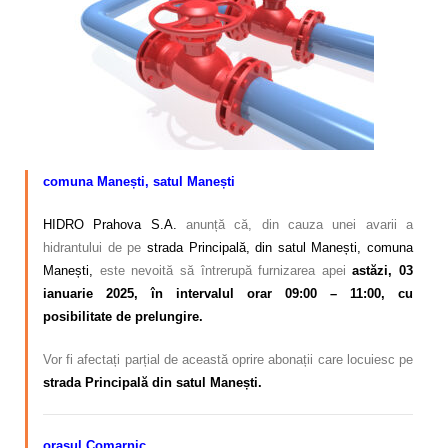
Calitatea apei
Comunicare
Contact
comuna Manești, satul Manești
HIDRO Prahova S.A.
anunță că, din cauza unei avarii a
hidrantului de pe
strada Principală, din satul Manești, comuna
Manești,
este nevoită să întrerupă furnizarea apei
astăzi, 03
ianuarie 2025, în intervalul orar 09:00 – 11:00, cu
posibilitate de prelungire.
Vor fi afectați parțial de această oprire abonații care locuiesc pe
strada Principală din satul Manești.
orașul Comarnic