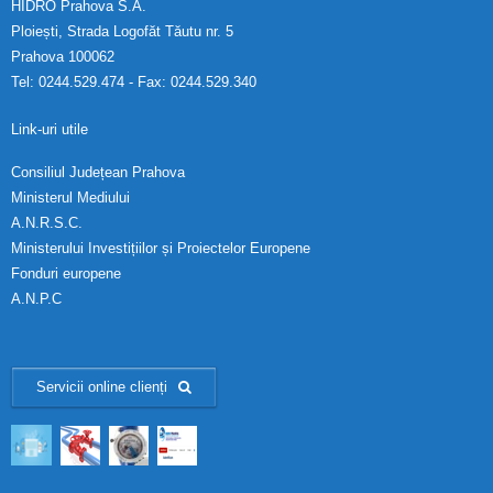
HIDRO Prahova S.A.
Ploiești, Strada Logofăt Tăutu nr. 5
Prahova 100062
Tel: 0244.529.474 - Fax: 0244.529.340
Link-uri utile
Consiliul Județean Prahova
Ministerul Mediului
A.N.R.S.C.
Ministerului Investițiilor și Proiectelor Europene
Fonduri europene
A.N.P.C
Servicii online clienți