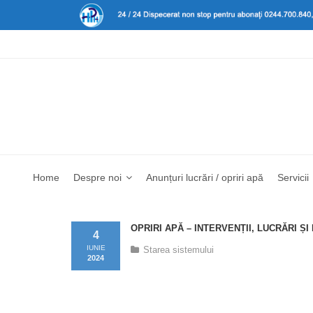
Home
Despre noi
Anunțuri lucrări / opriri apă
Servicii
OPRIRI APĂ – INTERVENȚII, LUCRĂRI Ș
4
IUNIE
Starea sistemului
2024