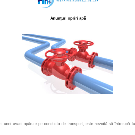
Anunţuri opriri apă
ii unei avarii apărute pe conducta de transport, este nevoită să întrerupă 