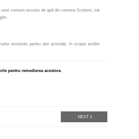
 și a unui consum excesiv de apă din comuna Scorțeni, sat
gire.
or existente pentru alte activități, în scopul evitării
rile pentru remedierea acestora.
NEXT