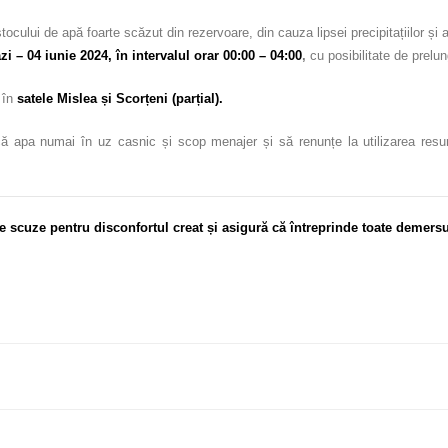
stocului de apă foarte scăzut din rezervoare, din cauza lipsei precipitațiilor
ăzi – 04 iunie 2024, în intervalul orar 00:00 – 04:00
,
cu posibilitate de prelun
c în
satele Mislea și Scorțeni (parțial)
.
ă apa numai în uz casnic și scop menajer și să renunțe la utilizarea resursel
e scuze pentru disconfortul creat și asigură că întreprinde toate demersu