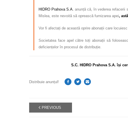
HIDRO Prahova S.A.
anunță că, în vederea refacerii 
Mislea, este nevoită să oprească furnizarea apei
, ast
Vor fi afectați de această oprire abonații care locuies
Societatea face apel către toți abonații să foloseasc
deficiențelor în procesul de distribuție.
S.C. HIDRO Prahova S.A. își cer
Distribuie anunțul!
PREVIOUS