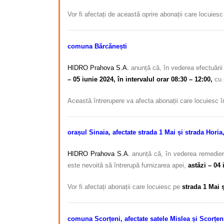
Vor fi afectați de această oprire abonații care locuies
comuna Bărcănești
HIDRO Prahova S.A.
anunță că, în vederea efectuării 
– 05 iunie 2024, în intervalul orar 08:30 – 12:00,
cu 
Această întrerupere va afecta abonații care locuiesc 
orașul Sinaia, afectate strada 1 Mai și strada Horia
HIDRO Prahova S.A.
anunță că, în vederea remedierii
este nevoită să întrerupă furnizarea apei,
astăzi – 04 
Vor fi afectați abonații care locuiesc pe
strada 1 Mai ș
comuna Scorțeni, afectate satele
Mislea și Scorțeni