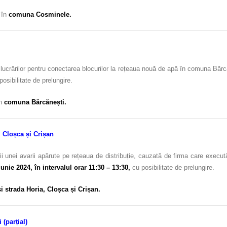
c în
comuna Cosminele.
lucrărilor pentru conectarea blocurilor la rețeaua nouă de apă în comuna Bărcă
posibilitate de prelungire.
în
comuna Bărcănești.
, Cloșca și Crișan
 unei avarii apărute pe rețeaua de distribuție, cauzată de firma care execută
iunie 2024, în intervalul orar 11:30 – 13:30,
cu posibilitate de prelungire.
i strada Horia, Cloșca și Crișan.
 (parțial)