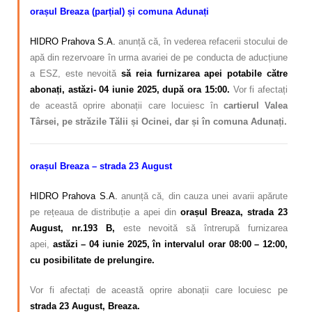
orașul Breaza (parțial) și comuna Adunați
HIDRO Prahova S.A.
anunță că, în vederea refacerii stocului de
apă din rezervoare în urma avariei de pe conducta de aducțiune
a ESZ, este nevoită
să reia furnizarea apei potabile către
abonați, astăzi- 04 iunie 2025, după ora 15:00.
Vor fi afectați
de această oprire abonații care locuiesc în
cartierul Valea
Târsei, pe străzile Tălii și Ocinei, dar și în comuna Adunați.
orașul Breaza – strada 23 August
HIDRO Prahova S.A.
anunță că, din cauza unei avarii apărute
pe rețeaua de distribuție a apei din
orașul Breaza, strada 23
August, nr.193 B,
este nevoită să întrerupă furnizarea
apei,
astăzi – 04 iunie 2025, în intervalul orar 08:00 – 12:00,
cu posibilitate de prelungire.
Vor fi afectați de această oprire abonații care locuiesc pe
strada 23 August, Breaza.