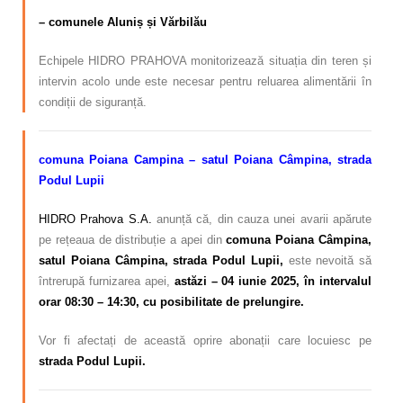
– comunele Aluniș și Vărbilău
Echipele HIDRO PRAHOVA monitorizează situația din teren și
intervin acolo unde este necesar pentru reluarea alimentării în
condiții de siguranță.
comuna Poiana Campina – satul Poiana Câmpina, strada
Podul Lupii
HIDRO Prahova S.A.
anunță că, din cauza unei avarii apărute
pe rețeaua de distribuție a apei din
comuna Poiana Câmpina,
satul Poiana Câmpina, strada Podul Lupii,
este nevoită să
întrerupă furnizarea apei,
astăzi – 04 iunie 2025, în intervalul
orar 08:30 – 14:30, cu posibilitate de prelungire.
Vor fi afectați de această oprire abonații care locuiesc pe
strada Podul Lupii.