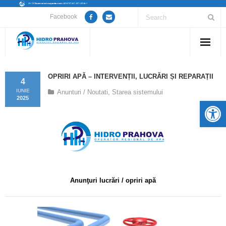
Facebook
Home
OPRIRI APĂ – INTERVENȚII, LUCRĂRI ȘI REPARAȚII
4
Despre noi
IUNIE
Anunturi / Noutati
,
Starea sistemului
2025
De
Anunțuri lucrări / opriri apă
Servicii
Utile
Anunţuri lucrări / opriri apă
Guvernanță Corporativă
Informații de interes public