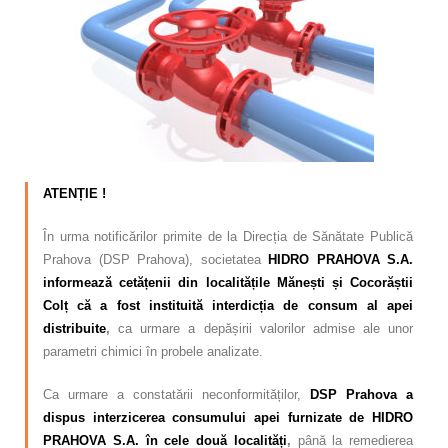
Calitatea apei
Comunicare
Contact
ATENȚIE !
În urma notificărilor primite de la Direcția de Sănătate Publică
Prahova (DSP Prahova), societatea
HIDRO PRAHOVA S.A.
informează cetățenii din localitățile Mănești și Cocorăștii
Colț că a fost instituită interdicția de consum al apei
distribuite
,
ca urmare a depășirii valorilor admise ale unor
parametri chimici în probele analizate.
Ca urmare a constatării neconformităților,
DSP Prahova a
dispus interzicerea consumului apei furnizate de HIDRO
PRAHOVA S.A. în cele două localități
,
până la remedierea