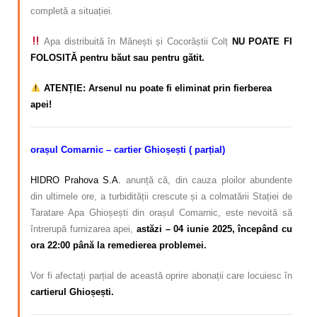
completă a situației.
Apa distribuită în Mănești și Cocorăștii Colț
NU POATE FI
FOLOSITĂ pentru băut sau pentru gătit.
ATENȚIE: Arsenul nu poate fi eliminat prin fierberea
apei!
orașul Comarnic – cartier Ghioșești ( parțial)
HIDRO Prahova S.A.
anunță că, din cauza ploilor abundente
din ultimele ore, a turbidității crescute și a colmatării Stației de
Taratare Apa Ghioșești din orașul Comarnic, este nevoită să
întrerupă furnizarea apei,
astăzi – 04 iunie 2025, începând cu
ora 22:00 până la remedierea problemei.
Vor fi afectați parțial de această oprire abonații care locuiesc în
cartierul Ghioșești.