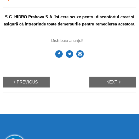
S.C. HIDRO Prahova S.A. își cere scuze pentru disconfortul
creat și
asigură că întreprinde toate demersurile pentru remedierea acestora.
Distribuie anunțul!
PREVIOUS
NEXT