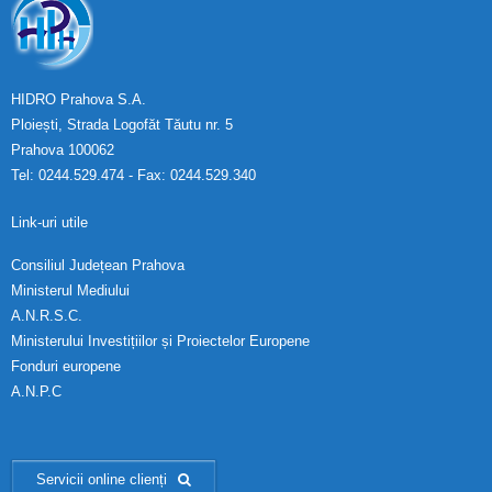
HIDRO Prahova S.A.
Ploiești, Strada Logofăt Tăutu nr. 5
Prahova 100062
Tel: 0244.529.474 - Fax: 0244.529.340
Link-uri utile
Consiliul Județean Prahova
Ministerul Mediului
A.N.R.S.C.
Ministerului Investițiilor și Proiectelor Europene
Fonduri europene
A.N.P.C
Servicii online clienți