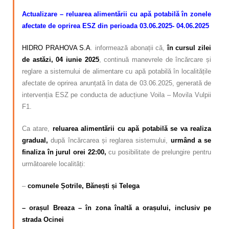
Actualizare – reluarea alimentării cu apă potabilă în zonele
afectate de oprirea ESZ din perioada 03.06.2025- 04.06.2025
HIDRO PRAHOVA S.A
. informează abonații că,
în cursul zilei
de astăzi, 04 iunie 2025
, continuă manevrele de încărcare și
reglare a sistemului de alimentare cu apă potabilă în localitățile
afectate de oprirea anunțată în data de 03.06.2025, generată de
intervenția ESZ pe conducta de aducțiune Voila – Movila Vulpii
F1.
Ca atare,
reluarea alimentării cu apă potabilă se va realiza
gradual,
după încărcarea și reglarea sistemului,
urmând a se
finaliza în jurul orei 22:00,
cu posibilitate de prelungire pentru
următoarele localități:
–
comunele Șotrile, Bănești și Telega
– orașul Breaza – în zona înaltă a orașului, inclusiv pe
strada Ocinei