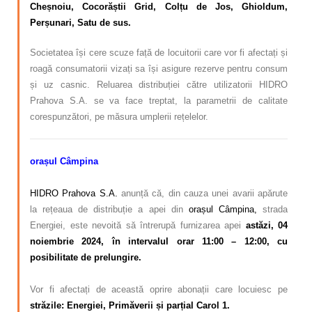
Cheșnoiu, Cocorăștii Grid, Colțu de Jos, Ghioldum,
Perșunari, Satu de sus
.
Societatea își cere scuze față de locuitorii care vor fi afectați și
roagă consumatorii vizați sa își asigure rezerve pentru consum
și uz casnic. Reluarea distribuției către utilizatorii HIDRO
Prahova S.A. se va face treptat, la parametrii de calitate
corespunzători, pe măsura umplerii rețelelor.
orașul Câmpina
–
HIDRO Prahova S.A.
anunță că, din cauza unei avarii apărute
la rețeaua de distribuție a apei din
orașul Câmpina,
strada
Energiei, este nevoită să întrerupă furnizarea apei
astăzi, 04
noiembrie 2024, în intervalul orar 11:00 – 12:00, cu
posibilitate de prelungire.
–
Vor fi afectați de această oprire abonații care locuiesc pe
străzile: Energiei, Primăverii și parțial Carol 1.