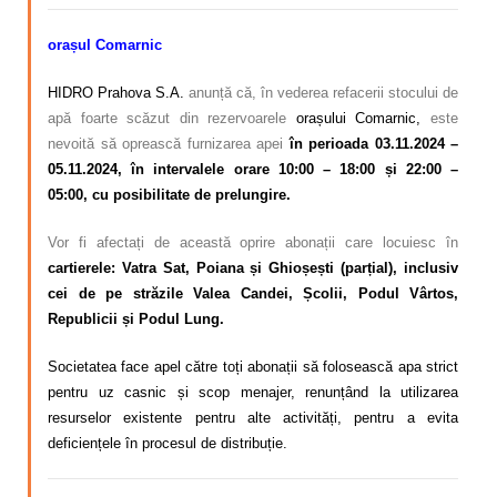
orașul Comarnic
HIDRO Prahova S.A.
anunță că, în vederea refacerii stocului de
apă foarte scăzut din rezervoarele
orașului Comarnic,
este
nevoită să oprească furnizarea apei
în perioada 03.11.2024 –
05.11.2024, în intervalele orare 10:00 – 18:00 și 22:00 –
05:00, cu posibilitate de prelungire.
Vor fi afectați de această oprire abonații care locuiesc în
cartierele: Vatra Sat, Poiana și Ghioșești (parțial), inclusiv
cei de pe străzile Valea Candei, Școlii, Podul Vârtos,
Republicii și Podul Lung.
Societatea face apel către toți abonații să folosească apa strict
pentru uz casnic și scop menajer, renunțând la utilizarea
resurselor existente pentru alte activități, pentru a evita
deficiențele în procesul de distribuție.