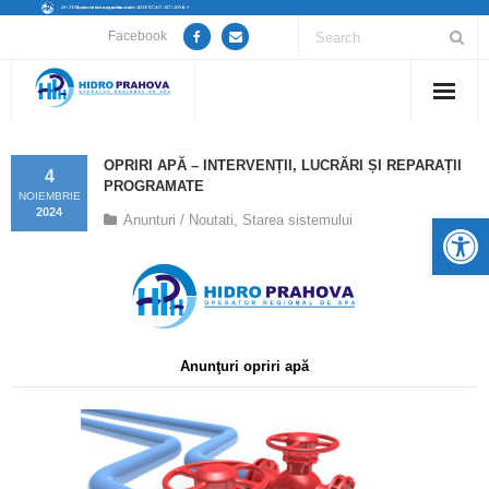
Facebook
Home
OPRIRI APĂ – INTERVENȚII, LUCRĂRI ȘI REPARAȚII
4
PROGRAMATE
Despre noi
NOIEMBRIE
2024
De
Anunturi / Noutati
,
Starea sistemului
Anunțuri lucrări / opriri apă
Servicii
Utile
Anunţuri opriri apă
Guvernanță Corporativă
Informații de interes public