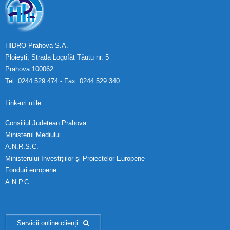
HIDRO Prahova S.A.
Ploiești, Strada Logofăt Tăutu nr. 5
Prahova 100062
Tel: 0244.529.474 - Fax: 0244.529.340
Link-uri utile
Consiliul Județean Prahova
Ministerul Mediului
A.N.R.S.C.
Ministerului Investițiilor și Proiectelor Europene
Fonduri europene
A.N.P.C
Servicii online clienți