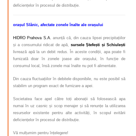
deficiențelor în procesul de distribuție.
orașul Slănic, afectate zonele înalte ale orașului
HIDRO Prahova S.A.
anunță că, din cauza lipsei precipitațiilor
și a consumului ridicat de apă,
sursele Ștefești și Schiuleșt
i
livrează apă la un debit redus. În aceste condiții, apa poate fi
furnizată doar în zonele joase ale orașului, în funcție de
consumul local, însă zonele mai înalte nu pot fi alimentate.
Din cauza fluctuațiilor în debitele disponibile, nu este posibil să
stabilim un program exact de furnizare a apei.
Societatea face apel către toți abonații să folosească apa
numai în uz casnic și scop menajer și să renunțe la utilizarea
resurselor existente pentru alte activități, în scopul evitării
deficiențelor în procesul de distribuție.
Vă mulțumim pentru înțelegere!