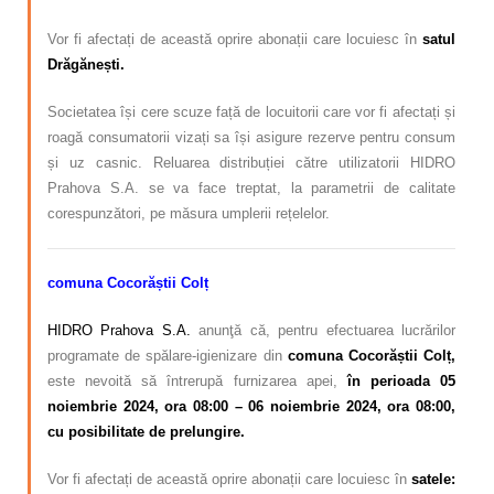
Vor fi afectați de această oprire abonații care locuiesc în
satul
Drăgănești
.
Societatea își cere scuze față de locuitorii care vor fi afectați și
roagă consumatorii vizați sa își asigure rezerve pentru consum
și uz casnic. Reluarea distribuției către utilizatorii HIDRO
Prahova S.A. se va face treptat, la parametrii de calitate
corespunzători, pe măsura umplerii rețelelor.
comuna
Cocorăștii Colț
HIDRO Prahova S.A.
anunţă că, pentru efectuarea lucrărilor
programate de spălare-igienizare din
c
omuna Cocorăștii Colț,
este nevoită să întrerupă furnizarea apei,
în perioada 05
noiembrie 2024, ora 08:00 – 06 noiembrie 2024, ora 08:00,
cu posibilitate de prelungire.
Vor fi afectați de această oprire abonații care locuiesc în
satele: