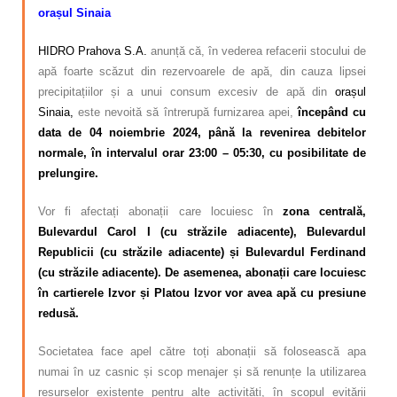
orașul Sinaia
HIDRO Prahova S.A.
anunță că, în vederea refacerii stocului de
apă foarte scăzut din rezervoarele de apă, din cauza lipsei
precipitațiilor și a unui consum excesiv de apă din
orașul
Sinaia,
este nevoită să întrerupă furnizarea apei,
începând cu
data de 04 noiembrie 2024, până la revenirea debitelor
normale, în intervalul orar 23:00 – 05:30, cu posibilitate de
prelungire.
Vor fi afectați abonații care locuiesc în
zona centrală,
Bulevardul Carol I (cu străzile adiacente), Bulevardul
Republicii (cu străzile adiacente) și Bulevardul Ferdinand
(cu străzile adiacente). De asemenea, abonații care locuiesc
în cartierele Izvor și Platou Izvor vor avea apă cu presiune
redusă.
Societatea face apel către toți abonații să folosească apa
numai în uz casnic și scop menajer și să renunțe la utilizarea
resurselor existente pentru alte activități, în scopul evitării