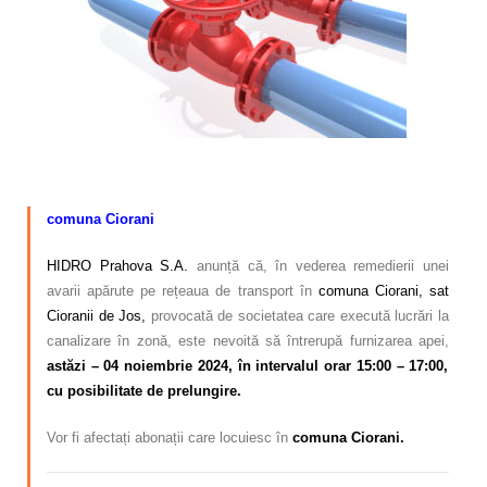
Calitatea apei
Comunicare
Contact
comuna Ciorani
HIDRO Prahova S.A.
anunță că, în vederea remedierii unei
avarii apărute pe rețeaua de transport în
comuna Ciorani, sat
Cioranii de Jos,
provocată de societatea care execută lucrări la
canalizare în zonă, este nevoită să întrerupă furnizarea apei,
astăzi – 04 noiembrie 2024, în intervalul orar 15:00 – 17:00,
cu posibilitate de prelungire.
Vor fi afectați abonații care locuiesc în
comuna Ciorani.