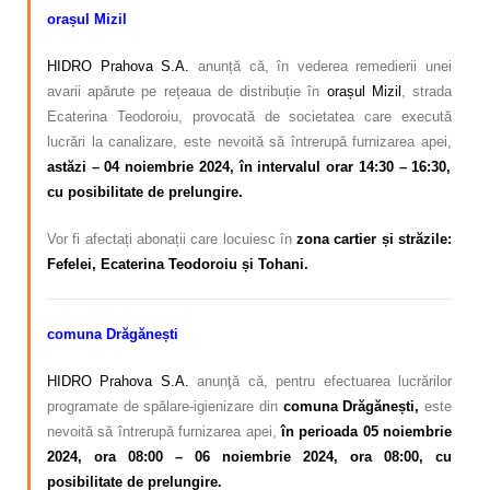
orașul Mizil
HIDRO Prahova S.A.
anunță că, în vederea remedierii unei
avarii apărute pe rețeaua de distribuție în
orașul Mizil
, strada
Ecaterina Teodoroiu, provocată de societatea care execută
lucrări la canalizare, este nevoită să întrerupă furnizarea apei,
astăzi – 04 noiembrie 2024, în intervalul orar 14:30 – 16:30,
cu posibilitate de prelungire.
Vor fi afectați abonații care locuiesc în
zona cartier și străzile:
Fefelei, Ecaterina Teodoroiu și Tohani.
comuna Drăgănești
HIDRO Prahova S.A.
anunţă că, pentru efectuarea lucrărilor
programate de spălare-igienizare din
c
omuna Drăgănești,
este
nevoită să întrerupă furnizarea apei,
în perioada 05 noiembrie
2024, ora 08:00 – 06 noiembrie 2024, ora 08:00, cu
posibilitate de prelungire.