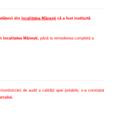
tățenii din
localitatea Mănești
că a fost instituită
 localitatea Mănești,
până la remedierea completă a
itorizării de audit a calității apei potabile, s-a constatat
rcului.