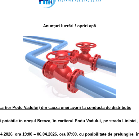
Anunţuri lucrări / opriri apă
cartier Podu Vadului) din cauza unei avarii la conducta de distribuție
i potabile în orașul Breaza, în cartierul Podu Vadului, pe strada Liniștei,
04.2026, ora 19:00 – 06.04.2026, ora 07:00, cu posibilitate de prelungire, î