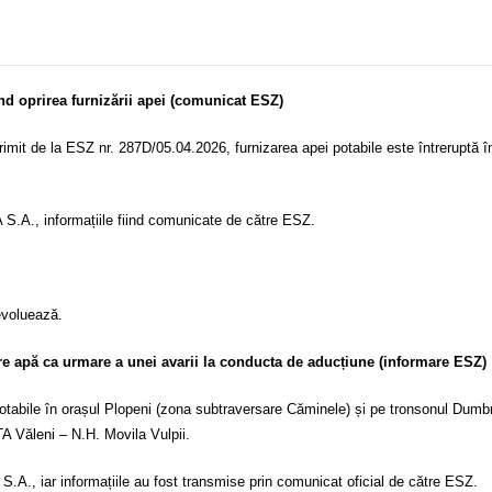
d oprirea furnizării apei (comunicat ESZ)
t de la ESZ nr. 287D/05.04.2026, furnizarea apei potabile este întreruptă 
.A., informațiile fiind comunicate de către ESZ.
evoluează.
e apă ca urmare a unei avarii la conducta de aducțiune (informare ESZ)
abile în orașul Plopeni (zona subtraversare Căminele) și pe tronsonul Dumbră
A Văleni – N.H. Movila Vulpii.
, iar informațiile au fost transmise prin comunicat oficial de către ESZ.