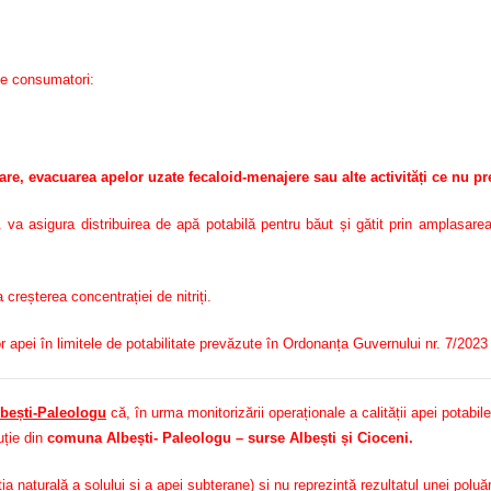
de consumatori:
lare, evacuarea apelor uzate fecaloid-menajere sau alte activități ce nu p
va asigura distribuirea de apă potabilă pentru băut și gătit prin amplasa
creșterea concentrației de nitriți.
 apei în limitele de potabilitate prevăzute în Ordonanța Guvernului nr. 7/2023
bești-Paleologu
că, în urma monitorizării operaționale a calității apei potabile
uție din
comuna Albești- Paleologu – surse Albești și Cioceni.
a naturală a solului și a apei subterane) și nu reprezintă rezultatul unei poluă