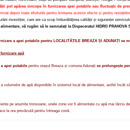
tății pot apărea sincope în furnizarea apei potabile sau fluctuații de pre
 depun toate eforturile pentru limitarea acestor efecte și pentru restabilirea
ării investiției, care are ca scop îmbunătățirea calității și siguranței servici
în alimentare, vă rugăm să le semnalați la Dispeceratul HIDRO PRAHOVA S
zare a apei potabile pentru LOCALITĂȚILE BREAZA ȘI ADUNAȚI se menți
furnizare apă
 a apei potabile
pentru orașul Breaza și comuna Adunați
se prelungește pen
olumelor de apă disponibile în sistemul local de alimentare, astfel încât să po
ficiente pe anumite tronsoane, unele zone vor fi alimentate cu apă mai târziu dec
ce la ora prevăzută pentru întreaga zonă.