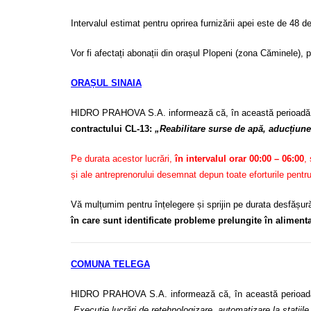
Intervalul estimat pentru oprirea furnizării apei este de 48 d
Vor fi afectați abonații din orașul Plopeni (zona Căminele),
ORAȘUL SINAIA
HIDRO PRAHOVA S.A. informează că, în această perioadă
contractului CL-13:
„Reabilitare surse de apă, aducțiune,
Pe durata acestor lucrări,
în intervalul orar 00:00 – 06:00
,
și ale antreprenorului desemnat depun toate eforturile pentr
Vă mulțumim pentru înțelegere și sprijin pe durata desfășurăr
în care sunt identificate probleme prelungite în alimen
COMUNA TELEGA
HIDRO PRAHOVA S.A. informează că, în această perioad
„Execuție lucrări de retehnologizare, automatizare la stații