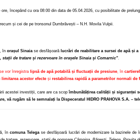
e ore, începând cu ora 08:00 din data de 05.04.2026, cu posibilitate de prelungi
 precum și cei de pe tronsonul Dumbrăvești – N.H. Movila Vulpii.
, în
orașul Sinaia
se desfășoară
lucrări de reabilitare a sursei de apă și a
 stații de tratare și rezervoare în orașele Sinaia și Comarnic”
.
 se vor înregistra
lipsă de apă potabilă și fluctuații de presiune
, în
cartierel
u
limitarea acestor efecte
și
restabilirea rapidă a parametrilor normali de 
ii acestei investiții, care are ca scop
îmbunătățirea calității și siguranței 
tare, vă rugăm să le semnalați la Dispeceratul HIDRO PRAHOVA S.A. – tel
ă, în
comuna Telega
se desfășoară lucrări de modernizare la bazinele de î
le de tratare, rezervoare, stații de pompare Câmpina, Bănești, Telega, Provița 