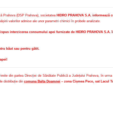
blică Prahova (DSP Prahova), societatea
HIDRO PRAHOVA S.A. informează ce
șirii valorilor admise ale unor parametri chimici în probele analizate.
ispus interzicerea consumului apei furnizate de HIDRO PRAHOVA S.A. în
u băut sau pentru gătit.
apei!
ite din partea Direcției de Sănătate Publică a Județului Prahova, în urma mon
e distribuție din
comuna Balta Doamnei
– zona Cișmea Peco, sat Lacul Tu