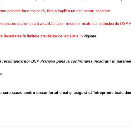
enta colorare brun-roșiatică, fără a implica un risc pentru sănătate.
izare suplimentară a calității apei, în conformitate cu instrucțiunile DSP 
a încadrarea în limitele prevăzute de legislația în
vigoare.
baza recomandărilor DSP Prahova până la confirmarea încadrării în paramet
e.
i cere scuze pentru disconfortul
creat și asigură că întreprinde toate d