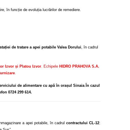
re, în funcție de evoluția lucrărilor de remediere.
 stației de tratare a apei potabile Valea Dorului
, în cadrul
or Izvor și Platou Izvor
. Echipele
HIDRO PRAHOVA S.A.
furnizare
.
serviciului de alimentare cu apă în orașul Sinaia
.
În cazul
efon 0724 299 614.
nmagazinare a apei potabile, în cadrul
contractului CL-12
:
de Sus”.