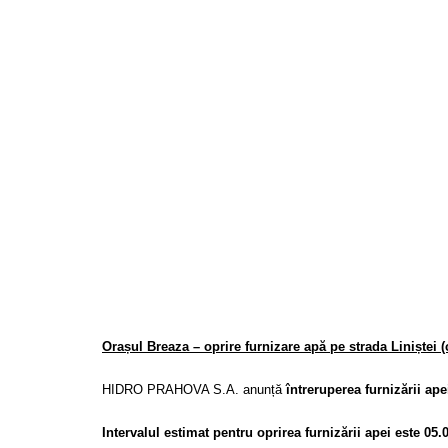
Orașul Breaza – oprire furnizare apă pe strada Liniștei (
HIDRO PRAHOVA S.A. anunță
întreruperea furnizării ape
Intervalul estimat pentru oprirea furnizării apei este 05.