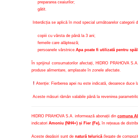
prepararea ceaiurilor;
gătit.
Interdicția se aplică în mod special următoarelor categorii 
copiii cu vârsta de până la 3 ani;
femeile care alăptează;
persoanele vârstnice.
Apa poate fi utilizată pentru spă
În sprijinul consumatorilor afectați, HIDRO PRAHOVA S.A. 
produse alimentare, amplasate în zonele afectate.
Atenție: Fierberea apei nu este indicată, deoarece duce la 
Aceste măsuri rămân valabile până la revenirea parametrilor
HIDRO PRAHOVA S.A. informează abonații din
comuna Al
indicatori
Amoniu (NH4+) și Fier (Fe)
,
în rețeaua de distrib
Aceste depășiri sunt de
natură telurică
(legate de compoziți