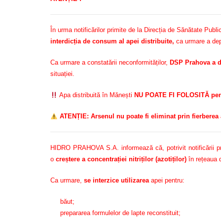
În urma notificărilor primite de la Direcția de Sănătate Pu
interdicția de consum al apei distribuite,
ca urmare a depă
Ca urmare a constatării neconformităților,
DSP Prahova a d
situației.
Apa distribuită în Mănești
NU POATE FI FOLOSITĂ pentr
ATENȚIE: Arsenul nu poate fi eliminat prin fierberea 
HIDRO PRAHOVA S.A. informează că, potrivit notificării prim
o
creștere a concentrației nitriților (azotiților)
în rețeaua d
Ca urmare,
se interzice utilizarea
apei pentru:
băut;
prepararea formulelor de lapte reconstituit;