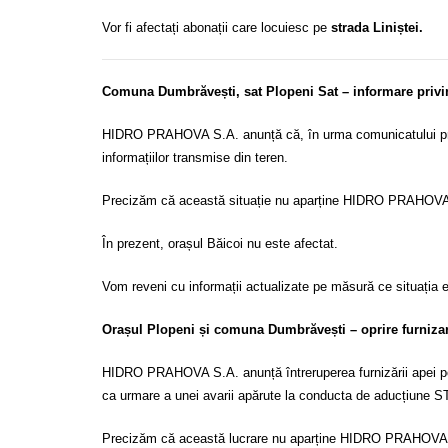
Vor fi afectați abonații care locuiesc pe
strada Liniștei.
Comuna Dumbrăvești, sat Plopeni Sat – informare privin
HIDRO PRAHOVA S.A. anunță că, în urma comunicatului primi
informațiilor transmise din teren.
Precizăm că această situație nu aparține HIDRO PRAHOVA S
În prezent, orașul Băicoi nu este afectat.
Vom reveni cu informații actualizate pe măsură ce situația 
Orașul Plopeni și comuna Dumbrăvești – oprire furnizar
HIDRO PRAHOVA S.A. anunță întreruperea furnizării apei pot
ca urmare a unei avarii apărute la conducta de aducțiune ST
Precizăm că această lucrare nu aparține HIDRO PRAHOVA S.A.