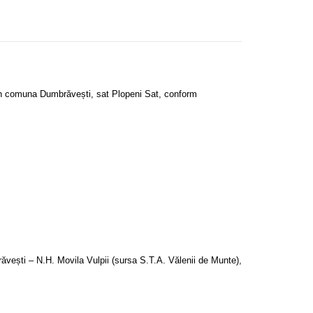
în comuna Dumbrăvești, sat Plopeni Sat, conform
vești – N.H. Movila Vulpii (sursa S.T.A. Vălenii de Munte),