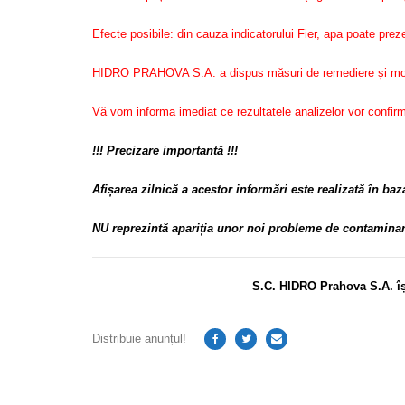
Efecte posibile: din cauza indicatorului Fier, apa poate prez
HIDRO PRAHOVA S.A. a dispus măsuri de remediere și monitor
Vă vom informa imediat ce rezultatele analizelor vor confirm
!!! Precizare importantă !!!
Afișarea zilnică a acestor informări este realizată în 
NU reprezintă apariția unor noi probleme de contaminar
S.C. HIDRO Prahova S.A. îș
Distribuie anunțul!