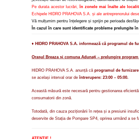
Pe durata acestor lucrări,
în zonele mai înalte ale locali
Echipele HIDRO PRAHOVA S.A. și ale antreprenorului desemnat
Vă mulțumim pentru înțelegere și sprijin pe perioada desfășur
În cazul în care sunt identificate probleme prelungite 
♦
HIDRO PRAHOVA S.A. informează că programul de furni
Orașul Breaza și comuna Adunați – prelungire program 
HIDRO PRAHOVA S.A. anunță că
programul de furnizare
se același interval orar de
întrerupere: 23:00 – 05:00.
Această măsură este necesară pentru gestionarea eficientă a v
consumatorii din zonă.
Totodată, din cauza poziționării în rețea și a presiunii insu
deservite de Stația de Pompare SP4, oprirea urmând a se fa
ATENȚIE !