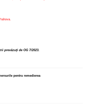
Prahova.
rii prevăzuți de OG 7/2023.
emersurile pentru remedierea