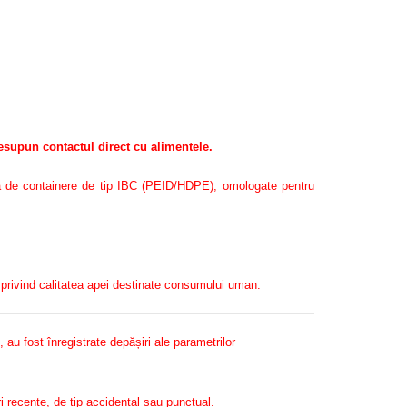
resupun contactul direct cu alimentele.
rea de containere de tip IBC (PEID/HDPE), omologate pentru
 privind calitatea apei destinate consumului uman.
, au fost înregistrate depășiri ale parametrilor
ri recente, de tip accidental sau punctual.