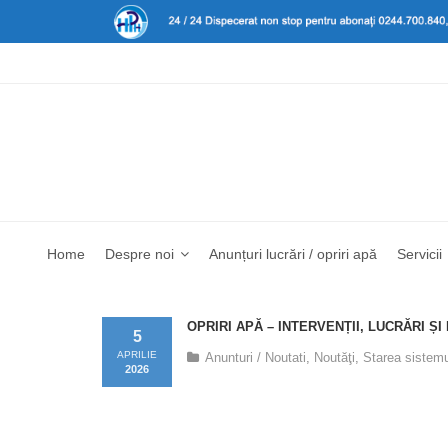
Home
Despre noi
Anunțuri lucrări / opriri apă
Servicii
OPRIRI APĂ – INTERVENȚII, LUCRĂRI ȘI
5
APRILIE
Anunturi / Noutati
,
Noutăţi
,
Starea sistemu
2026