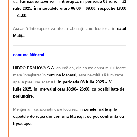
că,
furnizarea apei va fi întreruptă, în perioada 03 iulie – 31
iulie 2025, în intervalele orare 06:00 – 09:00, respectiv 18:00
– 21:00.
Această întrerupere va afecta abonații care locuiesc în
satul
Matița.
comuna Mănești
HIDRO PRAHOVA S.A.
anunță că, din cauza consumului foarte
mare înregistrat în
comuna Mănești
,
este nevoită să furnizeze
apă la presiune scăzută,
în perioada 03 iulie 2025 – 31
iulie
2025, în intervalul orar 18:00– 23:00, cu posibilitate de
prelungire.
Menționăm că abonații care locuiesc în
zonele înalte și la
capetele de rețea din comuna Mănești, se pot confrunta cu
lipsa apei.