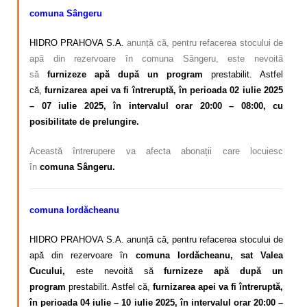
comuna Sângeru
HIDRO PRAHOVA S.A
.
anunță că, pentru refacerea stocului de
apă din rezervoare în comuna Sângeru, este nevoită
să
furnizeze apă după un program
prestabilit. Astfel
că,
furnizarea apei va fi întreruptă, în perioada 02 iulie 2025
– 07 iulie 2025, în intervalul orar 20:00 – 08:00, cu
posibilitate de prelungire.
Această întrerupere va afecta abonații care locuiesc
în
comuna Sângeru.
comuna Iordăcheanu
HIDRO PRAHOVA S.A. anunță că, pentru refacerea stocului de
apă din rezervoare în
comuna Iordăcheanu, sat Valea
Cucului,
este nevoită să
furnizeze apă după un
program
prestabilit. Astfel că,
furnizarea apei va fi întreruptă,
în perioada 04 iulie – 10 iulie 2025, în intervalul orar 20:00 –