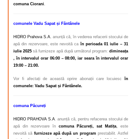
comuna Ciorani
.
comunele Vadu Sapat și Fântânele
HIDRO Prahova S.A.
anunță că, în vederea refacerii stocului de
apă din rezervoare, este nevoită ca
în perioada 01 iulie – 31
iulie 2025
să furnizeze apă după următorul program:
dimineața
, în intervalul orar 06:00 – 08:00, iar seara în intervalul orar
19:00 – 21:00.
Vor fi afectați de această oprire abonații care locuiesc
în
comunele: Vadu Sapat și Fântânele.
comuna Păcureți
HIDRO PRAHOVA S.A
. anunță că, pentru refacerea stocului de
apă din rezervoare în
comuna Păcureți, sat Matița
,
este
nevoită să
furnizeze apă după un program
prestabilit. Astfel