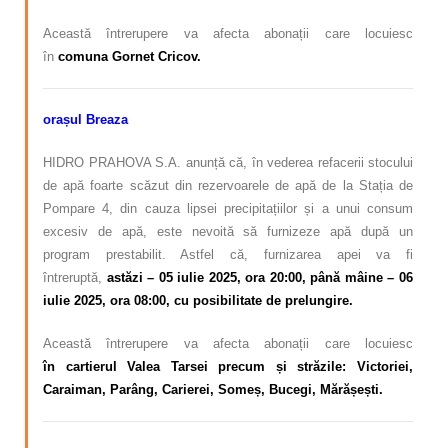
Această întrerupere va afecta abonații care locuiesc
în
comuna Gornet Cricov.
orașul Breaza
HIDRO PRAHOVA S.A. anunță că, în vederea refacerii stocului
de apă foarte scăzut din rezervoarele de apă de la Stația de
Pompare 4, din cauza lipsei precipitațiilor și a unui consum
excesiv de apă, este nevoită să furnizeze apă după un
program prestabilit. Astfel că, furnizarea apei va fi
întreruptă,
astăzi – 05 iulie 2025, ora 20:00, până mâine – 06
iulie 2025, ora 08:00, cu posibilitate de prelungire.
Această întrerupere va afecta abonații care locuiesc
în cartierul Valea Tarsei precum și străzile: Victoriei,
Caraiman, Parâng, Carierei, Someș, Bucegi, Mărășești.