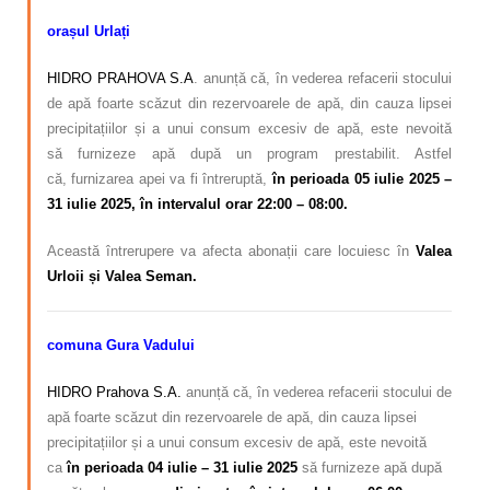
orașul Urlați
HIDRO PRAHOVA S.A
. anunță că, în vederea refacerii stocului
de apă foarte scăzut din rezervoarele de apă, din cauza lipsei
precipitațiilor și a unui consum excesiv de apă,
este nevoită
să
furnizeze apă după un program
prestabilit. Astfel
că,
furnizarea apei va fi întreruptă,
în perioada 05 iulie 2025 –
31 iulie 2025, în intervalul orar 22:00 – 08:00.
Această întrerupere va afecta abonații care locuiesc în
Valea
Urloii și Valea Seman.
comuna Gura Vadului
HIDRO Prahova S.A.
anunță că,
în vederea refacerii stocului de
apă foarte scăzut din rezervoarele de apă, din cauza lipsei
precipitațiilor și a unui consum excesiv de apă
, este nevoită
ca
în perioada 04 iulie – 31 iulie 2025
să furnizeze apă după