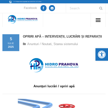
Facebook
Home
OPRIRI APĂ – INTERVENȚII, LUCRĂRI ȘI REPARAȚII
5
Despre noi
IULIE
Anunturi / Noutati
,
Starea sistemului
2025
De
Anunțuri lucrări / opriri apă
Servicii
Utile
Anunţuri lucrări / opriri apă
Guvernanță Corporativă
Informații de interes public