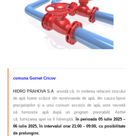
Calitatea apei
Comunicare
Contact
–
comuna Gornet Cricov
HIDRO PRAHOVA S.A
. anunță că, în vederea refacerii stocului
de apă foarte scăzut din rezervoarele de apă, din cauza lipsei
precipitațiilor și a unui consum excesiv de apă, este nevoită
să furnizeze apă după un program prestabilit. Astfel
că, furnizarea apei va fi întreruptă,
în perioada 05 iulie 2025 –
06 iulie 2025, în intervalul orar 21:00 – 09:00, cu posibilitate
de prelungire.