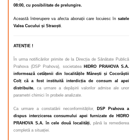
08:00, cu posibilitate de prelungire.
Această întrerupere va afecta abonații care locuiesc în
satele
Valea Cucului și Straoști
.
ATENȚIE !
În urma notificărilor primite de la Direcția de Sănătate Publică
Prahova (DSP Prahova), societatea
HIDRO PRAHOVA S.A.
informează cetățenii din localitățile Mănești și Cocorăștii
Colț că a fost instituită interdicția de consum al apei
distribuite
,
ca urmare a depășirii valorilor admise ale unor
parametri chimici în probele analizate.
Ca urmare a constatării neconformităților,
DSP Prahova a
dispus interzicerea consumului apei furnizate de HIDRO
PRAHOVA S.A. în cele două localități
,
până la remedierea
completă a situației.