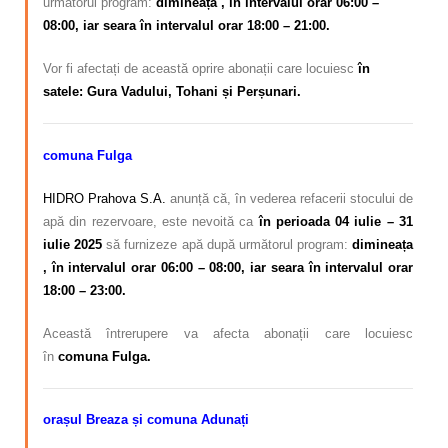
următorul program:
dimineața , în intervalul orar 06:00 –
08:00, iar seara în intervalul orar 18:00 – 21:00.
Vor fi afectați de această oprire abonații care locuiesc
în
satele: Gura Vadului, Tohani și Perșunari.
comuna Fulga
HIDRO Prahova S.A.
anunță că, în vederea refacerii stocului de
apă din rezervoare, este nevoită ca
în perioada 04 iulie – 31
iulie 2025
să furnizeze apă după următorul program:
dimineața
, în intervalul orar 06:00 – 08:00, iar seara în intervalul orar
18:00 – 23:00.
Această întrerupere va afecta abonații care locuiesc
în
comuna Fulga.
orașul Breaza și comuna Adunați